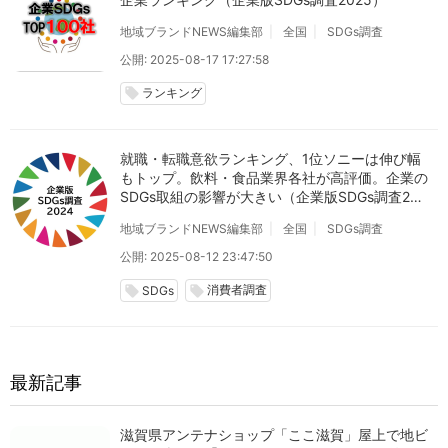
地域ブランドNEWS編集部
全国
SDGs調査
公開: 2025-08-17 17:27:58
ランキング
local_offer
就職・転職意欲ランキング、1位ソニーは伸び幅
もトップ。飲料・食品業界各社が高評価。企業の
SDGs取組の影響が大きい（企業版SDGs調査202
4）
地域ブランドNEWS編集部
全国
SDGs調査
公開: 2025-08-12 23:47:50
消費者調査
local_offer
local_offer
SDGs
最新記事
滋賀県アンテナショップ「ここ滋賀」屋上で地ビ