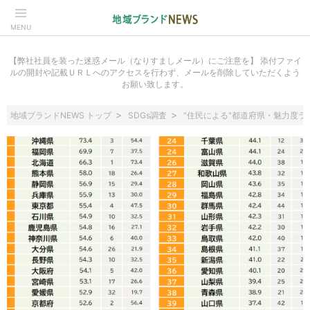
MENU
【弊社社員を装った迷惑メール（なりすましメール）にご注意を】 添付ファイ
ルの開封や記載ＵＲＬへのアクセスを行わず、メールを削除していただくよう
お願い致します。
地域ブランドNEWS トップ
SDGs調査
"住民による"都道府県・魅力度