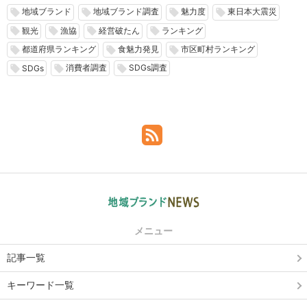
地域ブランド
地域ブランド調査
魅力度
東日本大震災
local_offer
local_offer
local_offer
local_offer
観光
漁協
経営破たん
ランキング
local_offer
local_offer
local_offer
local_offer
都道府県ランキング
食魅力発見
市区町村ランキング
local_offer
local_offer
local_offer
消費者調査
SDGs調査
local_offer
local_offer
local_offer
SDGs
メニュー
記事一覧
キーワード一覧