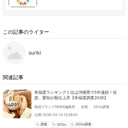
この記事のライター
suriki
関連記事
幸福度ランキング１位は沖縄県で5年連続！佐
賀、愛知が順位上昇【幸福度調査2026】
地域ブランドNEWS編集部
全国
SDGs調査
公開: 2026-05-14 15:28:00
調査
SDGs調査
local_offer
local_offer
local_offer
SDGs