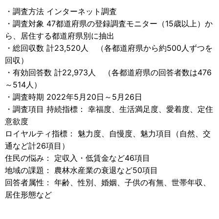
・調査方法 インターネット調査
・調査対象 47都道府県の登録調査モニター（15歳以上）か
ら、居住する都道府県別に抽出
・総回収数 計23,520人 （各都道府県から約500人ずつを
回収）
・有効回答数 計22,973人 （各都道府県の回答者数は476
～514人）
・調査時期 2022年5月20日～5月26日
・調査項目 持続指標： 幸福度、生活満足度、愛着度、定住
意欲度
ロイヤルティ指標： 魅力度、自慢度、魅力項目（自然、交
通など計26項目）
住民の悩み： 定収入・低賃金など46項目
地域の課題： 農林水産業の衰退など50項目
回答者属性： 年齢、性別、婚姻、子供の有無、世帯年収、
居住形態など