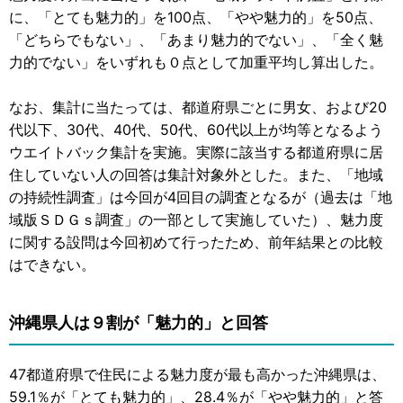
に、「とても魅力的」を100点、「やや魅力的」を50点、
「どちらでもない」、「あまり魅力的でない」、「全く魅
力的でない」をいずれも０点として加重平均し算出した。
なお、集計に当たっては、都道府県ごとに男女、および20
代以下、30代、40代、50代、60代以上が均等となるよう
ウエイトバック集計を実施。実際に該当する都道府県に居
住していない人の回答は集計対象外とした。また、「地域
の持続性調査」は今回が4回目の調査となるが（過去は「地
域版ＳＤＧｓ調査」の一部として実施していた）、魅力度
に関する設問は今回初めて行ったため、前年結果との比較
はできない。
沖縄県人は９割が「魅力的」と回答
47都道府県で住民による魅力度が最も高かった沖縄県は、
59.1％が「とても魅力的」、28.4％が「やや魅力的」と答