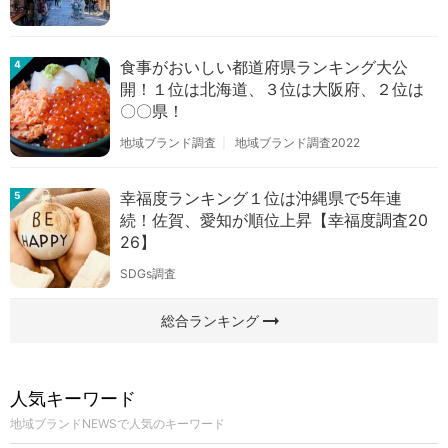
食事がおいしい都道府県ランキング大公
4
開！１位は北海道、３位は大阪府、２位は
〇〇県！
地域ブランド調査
地域ブランド調査2022
幸福度ランキング１位は沖縄県で5年連
5
続！佐賀、愛知が順位上昇【幸福度調査20
26】
SDGs調査
arrow_right_alt
総合ランキング
人気キーワード
地域ブランドNEWSで人気のキーワード