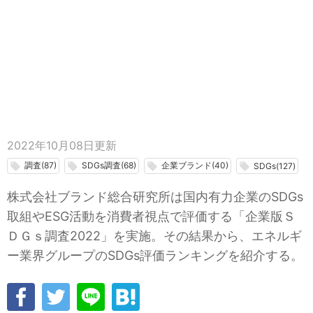
2022年10月08日
更新
調査(87)
SDGs調査(68)
企業ブランド(40)
local_offer
local_offer
local_offer
local_offer
SDGs(127)
株式会社ブランド総合研究所は国内有力企業のSDGs
取組やESG活動を消費者視点で評価する「企業版Ｓ
ＤＧｓ調査2022」を実施。その結果から、エネルギ
ー業界グループのSDGs評価ランキングを紹介する。