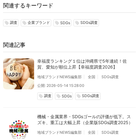
関連するキーワード
調査
企業ブランド
SDGs調査
local_offer
local_offer
local_offer
local_offer
SDGs
関連記事
幸福度ランキング１位は沖縄県で5年連続！佐
賀、愛知が順位上昇【幸福度調査2026】
地域ブランドNEWS編集部
全国
SDGs調査
公開: 2026-05-14 15:28:00
調査
SDGs調査
local_offer
local_offer
local_offer
SDGs
機械・金属業界・SDGsゴールの評価が低下。ス
ズキ、重工は大幅上昇（企業版SDGs調査2025）
地域ブランドNEWS編集部
全国
SDGs調査