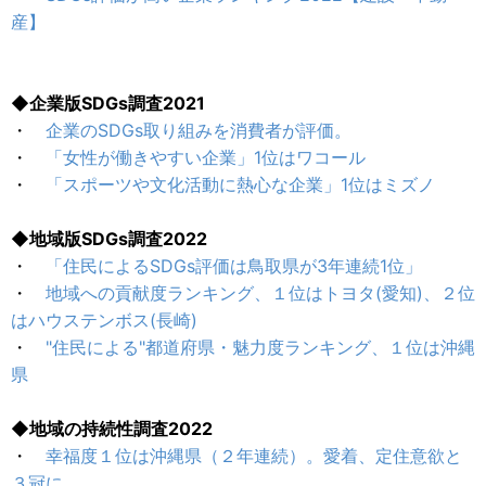
産】
◆企業版SDGs調査2021
・
企業のSDGs取り組みを消費者が評価。
・
「女性が働きやすい企業」1位はワコール
・
「スポーツや文化活動に熱心な企業」1位はミズノ
◆地域版SDGs調査2022
・
「住民によるSDGs評価は鳥取県が3年連続1位」
・
地域への貢献度ランキング、１位はトヨタ(愛知)、２位
はハウステンボス(長崎)
・
"住民による"都道府県・魅力度ランキング、１位は沖縄
県
◆地域の持続性調査2022
・
幸福度１位は沖縄県（２年連続）。愛着、定住意欲と
３冠に