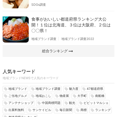
SDGs調査
食事がおいしい都道府県ランキング大公
5
開！１位は北海道、３位は大阪府、２位は
〇〇県！
地域ブランド調査
地域ブランド調査2022
arrow_right_alt
総合ランキング
人気キーワード
地域ブランドNEWSで人気のキーワード
地域ブランド
地域ブランド調査
魅力度
47都道府県
local_offer
local_offer
local_offer
local_offer
ご当地グルメ
地域おこし
物産展
大手町
南船橋
local_offer
local_offer
local_offer
local_offer
local_offer
アンテナショップ
中国商標問題
観光
ビビットマルシェ
local_offer
local_offer
local_offer
local_offer
出展料無料
サンケイビル
毎日新聞
商標
ランキング
local_offer
local_offer
local_offer
local_offer
local_offer