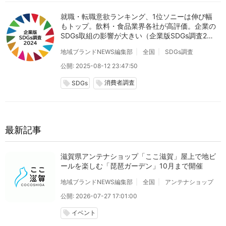
就職・転職意欲ランキング、1位ソニーは伸び幅
もトップ。飲料・食品業界各社が高評価。企業の
SDGs取組の影響が大きい（企業版SDGs調査202
4）
地域ブランドNEWS編集部
全国
SDGs調査
公開: 2025-08-12 23:47:50
消費者調査
local_offer
local_offer
SDGs
最新記事
滋賀県アンテナショップ「ここ滋賀」屋上で地ビ
ールを楽しむ「琵琶ガーデン」10月まで開催
地域ブランドNEWS編集部
全国
アンテナショップ
公開: 2026-07-27 17:01:00
イベント
local_offer