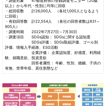
・調査対象 47都道府県の登録調査モニター（20歳
以上）から年代・性別に均等に回収
・総回収数 計26,000人 （各社1,000人となるよう
に回収）
・有効回答数 計22,554人 （各社の回答者数は831～
905人）
・調査時期 2022年7月27日～7月30日
・調査項目 SDGs認知： SDGsに関する認知度
SDGs評価： SDGs取組評価、ゴール別
評価、情報入手経路、ESG活動
企業評価： 企業認知度、好感度、利用経
験、就職意欲、投資意欲
回答者属性： 年齢、性別、婚姻、子供の
有無、世帯年収、居住形態など