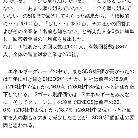
んでいる」、「少し取り組んでいる」、「どちらともいえ
ない」、「あまり取り組んでいない」、「全く取り組んで
いない」の5段階で回答してもらった結果から、「積極的
に･･･」を100点、「少し･･･」を50点、そのほかの回答お
よびその企業を「名前も知らない」と答えた人を0点に加重
し、回答者全員の平均点を算出した。
なお、１社あたりの回収数は1000人、有効回答数は867
人、全体の調査対象企業は260社。
エネルギーグループの中で、最もSDGs評価が高かったの
は前年に引き続きENEOSだったが、同社は前年の18.9点
（210社中７位）から16.9点（260社中35位）へと評価が低
下している。17ゴール別評価では「7.エネルギーをみんな
に、そしてクリーンに」の項目でENEOSは前年の23.
0％（210社中１位）から18.7％（260社中２位）へと評価
する人の割合が大きく減少したことが、SDGs評価低迷の要
因と思われる。