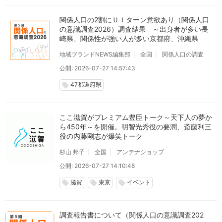
関係人口の2割にＵＩターン意欲あり（関係人口
の意識調査2026）調査結果 ～出身者が多い長
崎県、関係性が強い人が多い京都府、沖縄県
地域ブランドNEWS編集部
全国
関係人口の調査
公開: 2026-07-27 14:57:43
47都道府県
local_offer
ここ滋賀がプレミアム豊臣トーク～天下人の夢か
ら450年～を開催。明智光秀役の要潤、斎藤利三
役の内藤剛志が爆笑トーク
杉山 邦子
全国
アンテナショップ
公開: 2026-07-27 14:10:48
滋賀
東京
イベント
local_offer
local_offer
local_offer
調査報告書について（関係人口の意識調査202