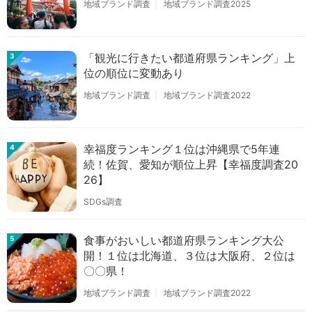
地域ブランド調査
地域ブランド調査2025
「観光に行きたい都道府県ランキング」上
3
位の順位に変動あり
地域ブランド調査
地域ブランド調査2022
幸福度ランキング１位は沖縄県で5年連
4
続！佐賀、愛知が順位上昇【幸福度調査20
26】
SDGs調査
食事がおいしい都道府県ランキング大公
5
開！１位は北海道、３位は大阪府、２位は
〇〇県！
地域ブランド調査
地域ブランド調査2022