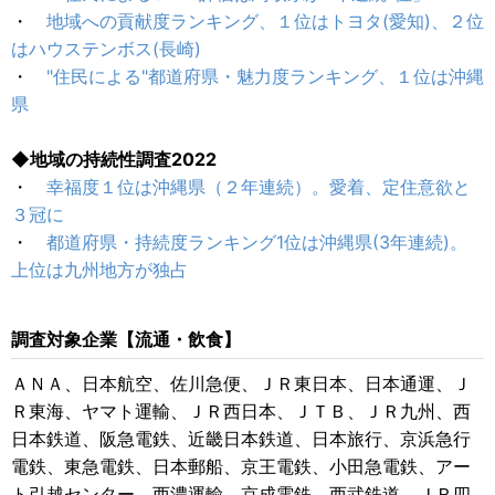
・
地域への貢献度ランキング、１位はトヨタ(愛知)、２位
はハウステンボス(長崎)
・
"住民による"都道府県・魅力度ランキング、１位は沖縄
県
◆地域の持続性調査2022
・
幸福度１位は沖縄県（２年連続）。愛着、定住意欲と
３冠に
・
都道府県・持続度ランキング1位は沖縄県(3年連続)。
上位は九州地方が独占
調査対象企業【流通・飲食】
ＡＮＡ、日本航空、佐川急便、ＪＲ東日本、日本通運、Ｊ
Ｒ東海、ヤマト運輸、ＪＲ西日本、ＪＴＢ、ＪＲ九州、西
日本鉄道、阪急電鉄、近畿日本鉄道、日本旅行、京浜急行
電鉄、東急電鉄、日本郵船、京王電鉄、小田急電鉄、アー
ト引越センター、西濃運輸、京成電鉄、西武鉄道、ＪＲ四