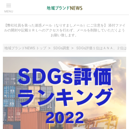
MENU
【弊社社員を装った迷惑メール（なりすましメール）にご注意を】 添付ファイ
ルの開封や記載ＵＲＬへのアクセスを行わず、メールを削除していただくよう
お願い致します。
地域ブランドNEWS トップ
SDGs調査
SDGs評価１位はＡＮＡ、２位は