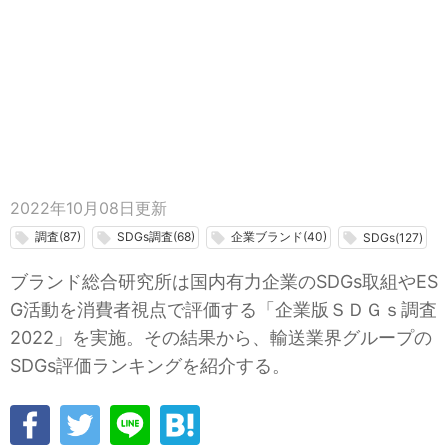
2022年10月08日
更新
調査(87)
SDGs調査(68)
企業ブランド(40)
local_offer
local_offer
local_offer
local_offer
SDGs(127)
ブランド総合研究所は国内有力企業のSDGs取組やES
G活動を消費者視点で評価する「企業版ＳＤＧｓ調査
2022」を実施。その結果から、輸送業界グループの
SDGs評価ランキングを紹介する。