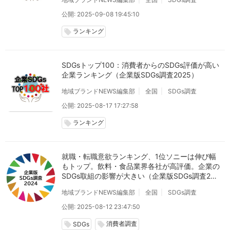
公開: 2025-09-08 19:45:10
ランキング
local_offer
SDGsトップ100：消費者からのSDGs評価が高い
企業ランキング（企業版SDGs調査2025）
地域ブランドNEWS編集部
全国
SDGs調査
公開: 2025-08-17 17:27:58
ランキング
local_offer
就職・転職意欲ランキング、1位ソニーは伸び幅
もトップ。飲料・食品業界各社が高評価。企業の
SDGs取組の影響が大きい（企業版SDGs調査202
4）
地域ブランドNEWS編集部
全国
SDGs調査
公開: 2025-08-12 23:47:50
消費者調査
local_offer
local_offer
SDGs