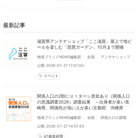
最新記事
滋賀県アンテナショップ「ここ滋賀」屋上で地ビ
ールを楽しむ「琵琶ガーデン」10月まで開催
地域ブランドNEWS編集部
全国
アンテナショップ
公開: 2026-07-27 17:01:00
イベント
local_offer
関係人口の2割にＵＩターン意欲あり（関係人口
の意識調査2026）調査結果 ～出身者が多い長
崎県、関係性が強い人が多い京都府、沖縄県
地域ブランドNEWS編集部
全国
関係人口の調査
公開: 2026-07-27 14:57:43
47都道府県
local_offer