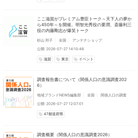
ここ滋賀がプレミアム豊臣トーク～天下人の夢か
ら450年～を開催。明智光秀役の要潤、斎藤利三
役の内藤剛志が爆笑トーク
杉山 邦子
全国
アンテナショップ
公開: 2026-07-27 14:10:48
滋賀
東京
イベント
local_offer
local_offer
local_offer
調査報告書について（関係人口の意識調査202
6）
地域ブランドNEWS編集部
全国
関係人口の調査
公開: 2026-07-27 12:07:01
47都道府県
local_offer
調査概要（関係人口の意識調査2026）