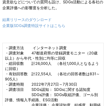
資意欲などについての質問も設け、SDGs活動による各社の
企業評価への影響度を分析した。
結果リリースのダウンロード
企業版SDGs調査特設サイトはこちら
・調査方法 インターネット調査
・調査対象 47都道府県の登録調査モニター（20歳
以上）から年代・性別に均等に回収
・総回収数 計26,000人 （各社1,000人となるよう
に回収）
・有効回答数 計22,554人 （各社の回答者数は831～
905人）
・調査時期 2022年7月27日～7月30日
・調査項目 SDGs認知： SDGsに関する認知度
SDGs評価： SDGs取組評価、ゴール別
評価、情報入手経路、ESG活動
企業評価： 企業認知度、好感度、利用経