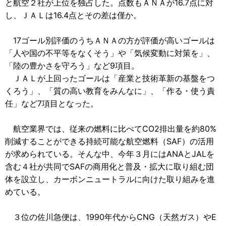
と航空２社が上位を独占した。点数もＡＮＡが16.7点に対
し、ＪＡＬは16.4点とその差は僅か。
17ゴール別評価のうちＡＮＡの方が評価が高いゴールは
「人や国の不平等をなくそう」や「気候変動に対策を」、
「陸の豊かさを守ろう」など9項目。
ＪＡＬが上回ったゴールは「産業と技術革新の基盤をつ
くろう」、「質の高い教育をみんなに」、「作る・使う責
任」など7項目となった。
航空業界では、従来の燃料に比べてCO2排出量を約80%
削減することができる持続可能な航空燃料（SAF）の活用
が求められている。そんな中、今年３月にはANAとJALを
含む４社が共同でSAFの商用化と普及・拡大に取り組む団
体を設立し、カーボンニュートラルに向けた取り組みを進
めている。
３位の佐川急便は、1990年代からCNG（天然ガス）やE