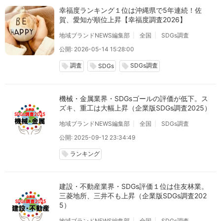
幸福度ランキング１位は沖縄県で5年連続！佐
賀、愛知が順位上昇【幸福度調査2026】
地域ブランドNEWS編集部
全国
SDGs調査
公開: 2026-05-14 15:28:00
調査
SDGs調査
local_offer
local_offer
local_offer
SDGs
機械・金属業界・SDGsゴールの評価が低下。ス
ズキ、重工は大幅上昇（企業版SDGs調査2025）
地域ブランドNEWS編集部
全国
SDGs調査
公開: 2025-09-12 23:34:49
ランキング
local_offer
建設・不動産業界・SDGs評価１位は住友林業。
三菱地所、三井不も上昇（企業版SDGs調査202
5）
地域ブランドNEWS編集部
全国
SDGs調査