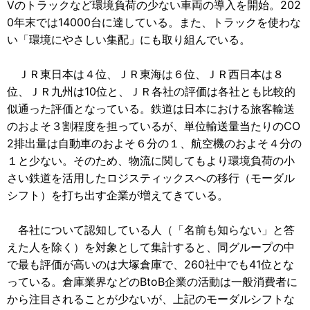
Vのトラックなど環境負荷の少ない車両の導入を開始。202
0年末では14000台に達している。また、トラックを使わな
い「環境にやさしい集配」にも取り組んでいる。
ＪＲ東日本は４位、ＪＲ東海は６位、ＪＲ西日本は８
位、ＪＲ九州は10位と、ＪＲ各社の評価は各社とも比較的
似通った評価となっている。鉄道は日本における旅客輸送
のおよそ３割程度を担っているが、単位輸送量当たりのCO
2排出量は自動車のおよそ６分の１、航空機のおよそ４分の
１と少ない。そのため、物流に関してもより環境負荷の小
さい鉄道を活用したロジスティックスへの移行（モーダル
シフト）を打ち出す企業が増えてきている。
各社について認知している人（「名前も知らない」と答
えた人を除く）を対象として集計すると、同グループの中
で最も評価が高いのは大塚倉庫で、260社中でも41位とな
っている。倉庫業界などのBtoB企業の活動は一般消費者に
から注目されることが少ないが、上記のモーダルシフトな