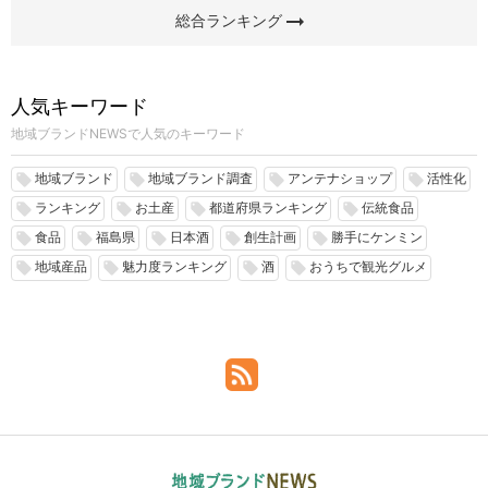
arrow_right_alt
総合ランキング
人気キーワード
地域ブランドNEWSで人気のキーワード
地域ブランド
地域ブランド調査
アンテナショップ
活性化
local_offer
local_offer
local_offer
local_offer
ランキング
お土産
都道府県ランキング
伝統食品
local_offer
local_offer
local_offer
local_offer
食品
福島県
日本酒
創生計画
勝手にケンミン
local_offer
local_offer
local_offer
local_offer
local_offer
地域産品
魅力度ランキング
酒
おうちで観光グルメ
local_offer
local_offer
local_offer
local_offer