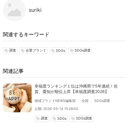
suriki
関連するキーワード
調査
企業ブランド
SDGs調査
local_offer
local_offer
local_offer
local_offer
SDGs
関連記事
幸福度ランキング１位は沖縄県で5年連続！佐
賀、愛知が順位上昇【幸福度調査2026】
地域ブランドNEWS編集部
全国
SDGs調査
公開: 2026-05-14 15:28:00
調査
SDGs調査
local_offer
local_offer
local_offer
SDGs