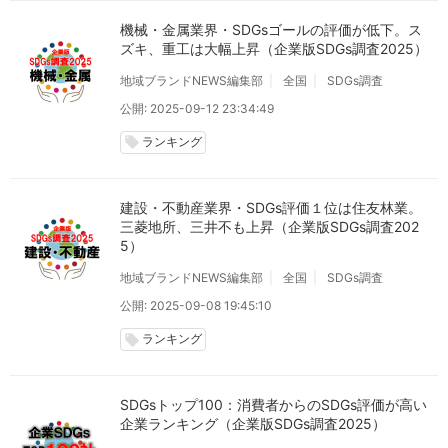
機械・金属業界・SDGsゴールの評価が低下。ス
ズキ、重工は大幅上昇（企業版SDGs調査2025）
地域ブランドNEWS編集部
全国
SDGs調査
公開: 2025-09-12 23:34:49
ランキング
local_offer
建設・不動産業界・SDGs評価１位は住友林業。
三菱地所、三井不も上昇（企業版SDGs調査202
5）
地域ブランドNEWS編集部
全国
SDGs調査
公開: 2025-09-08 19:45:10
ランキング
local_offer
SDGsトップ100：消費者からのSDGs評価が高い
企業ランキング（企業版SDGs調査2025）