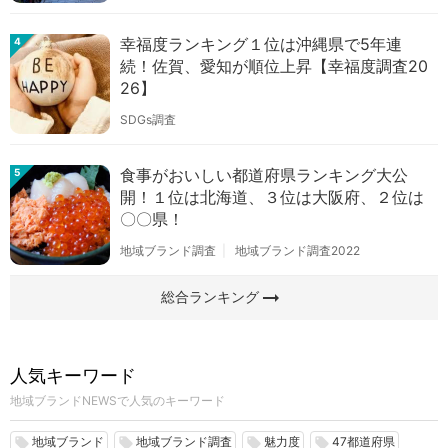
幸福度ランキング１位は沖縄県で5年連
4
続！佐賀、愛知が順位上昇【幸福度調査20
26】
SDGs調査
食事がおいしい都道府県ランキング大公
5
開！１位は北海道、３位は大阪府、２位は
〇〇県！
地域ブランド調査
地域ブランド調査2022
arrow_right_alt
総合ランキング
人気キーワード
地域ブランドNEWSで人気のキーワード
地域ブランド
地域ブランド調査
魅力度
47都道府県
local_offer
local_offer
local_offer
local_offer