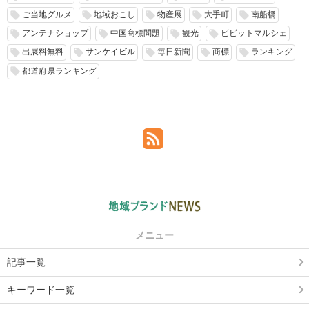
ご当地グルメ
地域おこし
物産展
大手町
南船橋
local_offer
local_offer
local_offer
local_offer
local_offer
アンテナショップ
中国商標問題
観光
ビビットマルシェ
local_offer
local_offer
local_offer
local_offer
出展料無料
サンケイビル
毎日新聞
商標
ランキング
local_offer
local_offer
local_offer
local_offer
local_offer
都道府県ランキング
local_offer
メニュー
記事一覧
キーワード一覧