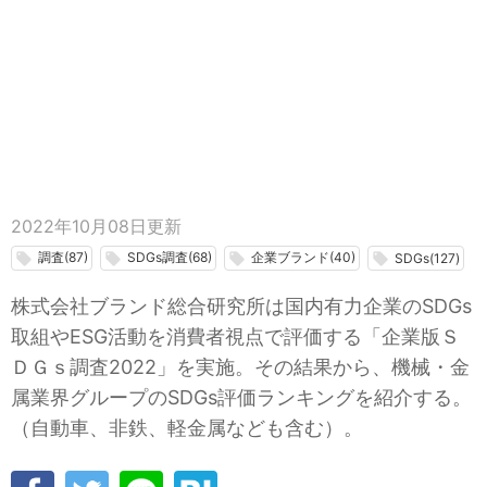
2022年10月08日
更新
調査(87)
SDGs調査(68)
企業ブランド(40)
local_offer
local_offer
local_offer
local_offer
SDGs(127)
株式会社ブランド総合研究所は国内有力企業のSDGs
取組やESG活動を消費者視点で評価する「企業版Ｓ
ＤＧｓ調査2022」を実施。その結果から、機械・金
属業界グループのSDGs評価ランキングを紹介する。
（自動車、非鉄、軽金属なども含む）。