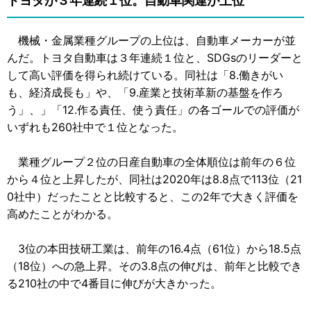
トヨタが３年連続１位。自動車関連が上位
機械・金属業種グループの上位は、自動車メーカーが並
んだ。トヨタ自動車は３年連続１位と、SDGsのリーダーと
して高い評価を得られ続けている。同社は「8.働きがい
も、経済成長も」や、「9.産業と技術革新の基盤を作ろ
う」、」「12.作る責任、使う責任」の各ゴールでの評価が
いずれも260社中で１位となった。
業種グループ２位の日産自動車の全体順位は前年の６位
から４位と上昇したが、同社は2020年は8.8点で113位（21
0社中）だったことと比較すると、この2年で大きく評価を
高めたことがわかる。
3位の本田技研工業は、前年の16.4点（61位）から18.5点
（18位）への急上昇。その3.8点の伸びは、前年と比較でき
る210社の中で4番目に伸びが大きかった。