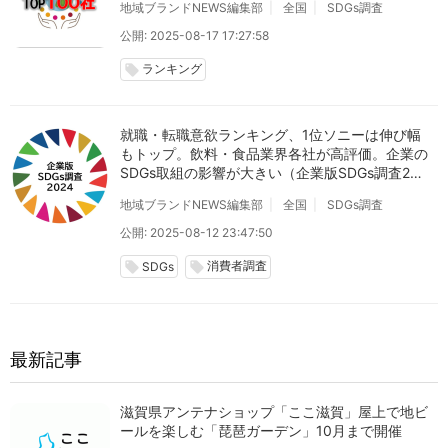
地域ブランドNEWS編集部
全国
SDGs調査
公開: 2025-08-17 17:27:58
ランキング
local_offer
就職・転職意欲ランキング、1位ソニーは伸び幅
もトップ。飲料・食品業界各社が高評価。企業の
SDGs取組の影響が大きい（企業版SDGs調査202
4）
地域ブランドNEWS編集部
全国
SDGs調査
公開: 2025-08-12 23:47:50
消費者調査
local_offer
local_offer
SDGs
最新記事
滋賀県アンテナショップ「ここ滋賀」屋上で地ビ
ールを楽しむ「琵琶ガーデン」10月まで開催