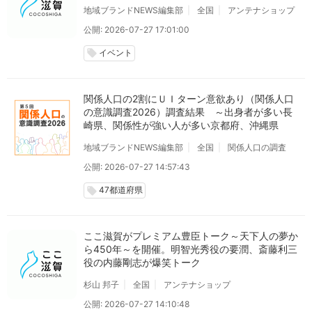
地域ブランドNEWS編集部
全国
アンテナショップ
公開: 2026-07-27 17:01:00
イベント
local_offer
関係人口の2割にＵＩターン意欲あり（関係人口
の意識調査2026）調査結果 ～出身者が多い長
崎県、関係性が強い人が多い京都府、沖縄県
地域ブランドNEWS編集部
全国
関係人口の調査
公開: 2026-07-27 14:57:43
47都道府県
local_offer
ここ滋賀がプレミアム豊臣トーク～天下人の夢か
ら450年～を開催。明智光秀役の要潤、斎藤利三
役の内藤剛志が爆笑トーク
杉山 邦子
全国
アンテナショップ
公開: 2026-07-27 14:10:48