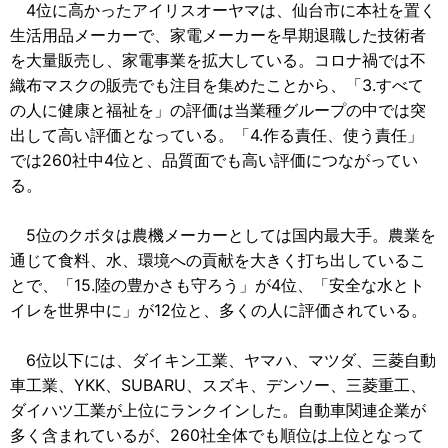
4位に高かったアイリスオーヤマは、仙台市に本社を置く
生活用品メーカーで、家電メーカーを早期退職した技術者
を大量販売し、家電事業を拡大している。コロナ禍では不
織布マスクの販売でも注目を集めたことから、「3.すべて
の人に健康と福祉を」の評価は当業種グループの中では突
出して高い評価となっている。「4.作る責任、使う責任」
では260社中4位と、品質面でも高い評価につながってい
る。
5位のクボタは農機メーカーとしては国内最大手。農業を
通じて食料、水、環境への貢献を大きく打ち出しているこ
とで、「15.陸の豊かさも守ろう」が4位、「安全な水とト
イレを世界中に」が12位と、多くの人に評価されている。
6位以下には、ダイキン工業、ヤマハ、マツダ、三菱自動
車工業、YKK、SUBARU、スズキ、デンソー、三菱重工、
ダイハツ工業が上位にランクインした。自動車関連企業が
多く含まれているが、260社全体でも順位は上位となって