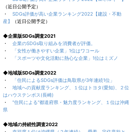
（近日公開予定）
・
SDGs評価が高い企業ランキング2022【建設・不動
産】
（近日公開予定）
◆企業版SDGs調査2021
・
企業のSDGs取り組みを消費者が評価。
・
「女性が働きやすい企業」1位はワコール
・
「スポーツや文化活動に熱心な企業」1位はミズノ
◆地域版SDGs調査2022
・
「住民によるSDGs評価は鳥取県が3年連続1位」
・
地域への貢献度ランキング、１位はトヨタ(愛知)、２位
はハウステンボス(長崎)
・
"住民による"都道府県・魅力度ランキング、１位は沖縄
県
◆地域の持続性調査2022
・
幸福度１位は沖縄県（２年連続）。愛着、定住意欲と