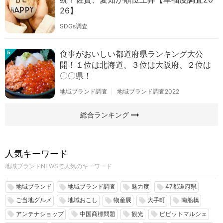
26】
SDGs調査
食事がおいしい都道府県ランキング大公
5
開！１位は北海道、３位は大阪府、２位は
〇〇県！
地域ブランド調査
地域ブランド調査2022
arrow_right_alt
総合ランキング
人気キーワード
地域ブランドNEWSで人気のキーワード
地域ブランド
地域ブランド調査
魅力度
47都道府県
local_offer
local_offer
local_offer
local_offer
ご当地グルメ
地域おこし
物産展
大手町
南船橋
local_offer
local_offer
local_offer
local_offer
local_offer
アンテナショップ
中国商標問題
観光
ビビットマルシェ
local_offer
local_offer
local_offer
local_offer