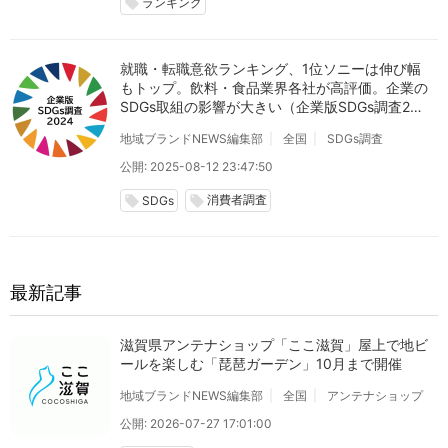
ランキング
local_offer
就職・転職意欲ランキング、1位ソニーは伸び幅
もトップ。飲料・食品業界各社が高評価。企業の
SDGs取組の影響が大きい（企業版SDGs調査202
4）
地域ブランドNEWS編集部
全国
SDGs調査
公開: 2025-08-12 23:47:50
消費者調査
local_offer
local_offer
SDGs
最新記事
滋賀県アンテナショップ「ここ滋賀」屋上で地ビ
ールを楽しむ「琵琶ガーデン」10月まで開催
地域ブランドNEWS編集部
全国
アンテナショップ
公開: 2026-07-27 17:01:00