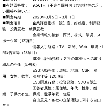
■有効回答数： 9,561人（不完全回答および信頼性の乏し
い回答を除いた）
■調査時期： 2020年3月5日～3月11日
■調査項目： 企業評価指標：認知度、好感度、利用経
験、投資意欲、就職意欲
企業情報の接触：商品、株式、環境、ス
ポーツ等（12項目）
情報入手経路：TV、新聞、Web、環境・I
R報告書等（13項目）
SDGｓ評価指標：各社のSDGｓへの取り
組みの評価（5段階）
ESG活動評価：環境、地域、CSR、雇
用、女性、教育、法順守等（20項目）
ESG関連行動：投資経験、SDGｓ認知
回答者属性：居住地、年代、性別、婚
姻、子供の有無、職業、世帯年収、住居
自由意見：各社の企業活動に関する自由
意見