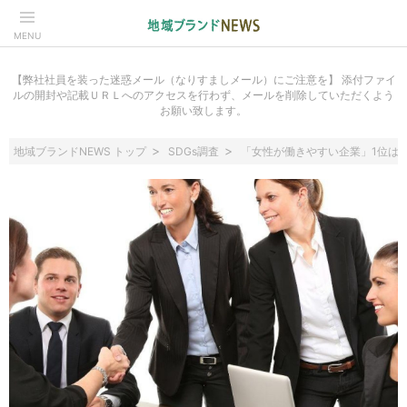
MENU
【弊社社員を装った迷惑メール（なりすましメール）にご注意を】 添付ファイ
ルの開封や記載ＵＲＬへのアクセスを行わず、メールを削除していただくよう
お願い致します。
地域ブランドNEWS トップ
SDGs調査
「女性が働きやすい企業」1位は