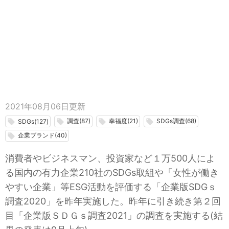
2021年08月06日
更新
調査(87)
幸福度(21)
SDGs調査(68)
local_offer
local_offer
local_offer
local_offer
SDGs(127)
企業ブランド(40)
local_offer
消費者やビジネスマン、投資家など１万500人によ
る国内の有力企業210社のSDGs取組や「女性が働き
やすい企業」等ESG活動を評価する「企業版SDGｓ
調査2020」を昨年実施した。昨年に引き続き第２回
目「企業版ＳＤＧｓ調査2021」の調査を実施する(結