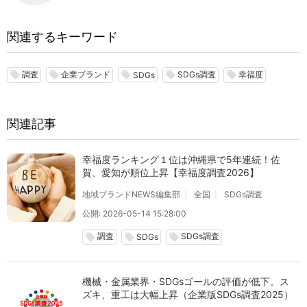
関連するキーワード
調査
企業ブランド
SDGs調査
幸福度
local_offer
local_offer
local_offer
local_offer
local_offer
SDGs
関連記事
幸福度ランキング１位は沖縄県で5年連続！佐
賀、愛知が順位上昇【幸福度調査2026】
地域ブランドNEWS編集部
全国
SDGs調査
公開: 2026-05-14 15:28:00
調査
SDGs調査
local_offer
local_offer
local_offer
SDGs
機械・金属業界・SDGsゴールの評価が低下。ス
ズキ、重工は大幅上昇（企業版SDGs調査2025）