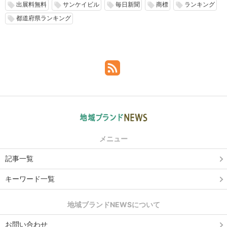
出展料無料
サンケイビル
毎日新聞
商標
ランキング
local_offer
local_offer
local_offer
local_offer
local_offer
都道府県ランキング
local_offer
メニュー
記事一覧
キーワード一覧
地域ブランドNEWSについて
お問い合わせ