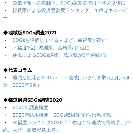
・
企業情報への接触率、SDGs認知者では平均の２倍に
・
投資家による投資意欲度ランキング、１位はキユーピ
ー
◆地域版SDGs調査2021
・
SDGsを評価している人ほど、幸福度が高い
・
幸福度1位は沖縄県。宮崎県は2位に
・
住民によるSDGs評価、鳥取県が2年連続1位
◆代表コラム
・
地域活性化とSDGs・・・地域はいま何を取り組むべき
か（2020年5月）
◆都道府県SDGs調査2020
・
2020年調査概要
・
2020年結果概要 SDGs取組評価1位は鳥取県
・
幸福度ランキング2020「１位は２年連続で宮崎県。沖
縄、大分、鳥取が急上昇」