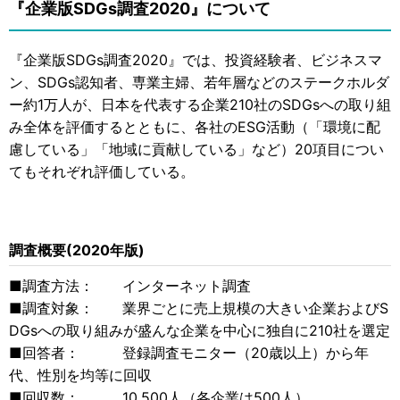
『企業版SDGs調査2020』について
『企業版SDGs調査2020』では、投資経験者、ビジネスマ
ン、SDGs認知者、専業主婦、若年層などのステークホルダ
ー約1万人が、日本を代表する企業210社のSDGsへの取り組
み全体を評価するとともに、各社のESG活動（「環境に配
慮している」「地域に貢献している」など）20項目につい
てもそれぞれ評価している。
調査概要(2020年版)
■調査方法： インターネット調査
■調査対象： 業界ごとに売上規模の大きい企業およびS
DGsへの取り組みが盛んな企業を中心に独自に210社を選定
■回答者： 登録調査モニター（20歳以上）から年
代、性別を均等に回収
■回収数： 10,500人（各企業は500人）