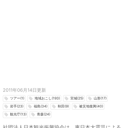
2011年06月14日
更新
ツアー(1)
地域おこし(193)
宮城(25)
山形(17)
local_offer
local_offer
local_offer
local_offer
岩手(23)
福島(34)
秋田(9)
被災地復興(40)
local_offer
local_offer
local_offer
local_offer
観光庁(13)
青森(24)
local_offer
local_offer
社団法人日本観光振興協会は、東日本大震災による