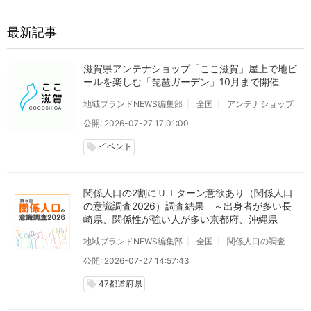
最新記事
滋賀県アンテナショップ「ここ滋賀」屋上で地ビ
ールを楽しむ「琵琶ガーデン」10月まで開催
地域ブランドNEWS編集部
全国
アンテナショップ
公開: 2026-07-27 17:01:00
イベント
local_offer
関係人口の2割にＵＩターン意欲あり（関係人口
の意識調査2026）調査結果 ～出身者が多い長
崎県、関係性が強い人が多い京都府、沖縄県
地域ブランドNEWS編集部
全国
関係人口の調査
公開: 2026-07-27 14:57:43
47都道府県
local_offer