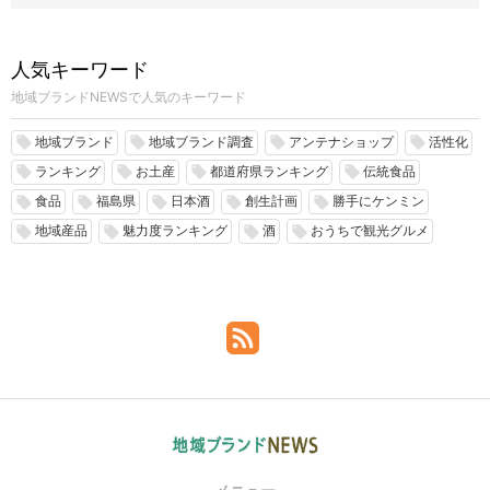
人気キーワード
地域ブランドNEWSで人気のキーワード
地域ブランド
地域ブランド調査
アンテナショップ
活性化
local_offer
local_offer
local_offer
local_offer
ランキング
お土産
都道府県ランキング
伝統食品
local_offer
local_offer
local_offer
local_offer
食品
福島県
日本酒
創生計画
勝手にケンミン
local_offer
local_offer
local_offer
local_offer
local_offer
地域産品
魅力度ランキング
酒
おうちで観光グルメ
local_offer
local_offer
local_offer
local_offer