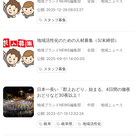
地域ブランドNEWS編集部
全国
地域ニュース
公開: 2025-12-29 08:02:27
スタッフ募集
local_offer
地域活性化のための人材募集（3/末締切）
地域ブランドNEWS編集部
全国
地域ニュース
公開: 2025-09-01 14:00:00
スタッフ募集
local_offer
日本一長い「郡上おどり」始まる。4日間の徹夜
おどりなど30夜以上！
地域ブランドNEWS編集部
中部
地域ニュース
公開: 2023-07-19 12:32:24
岐阜
岐阜県
地域活性化
local_offer
local_offer
local_offer