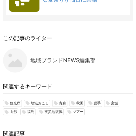
この記事のライター
地域ブランドNEWS編集部
関連するキーワード
観光庁
地域おこし
青森
秋田
岩手
宮城
local_offer
local_offer
local_offer
local_offer
local_offer
local_offer
山形
福島
被災地復興
ツアー
local_offer
local_offer
local_offer
local_offer
関連記事