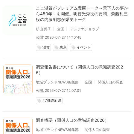
ここ滋賀がプレミアム豊臣トーク～天下人の夢か
ら450年～を開催。明智光秀役の要潤、斎藤利三
役の内藤剛志が爆笑トーク
杉山 邦子
全国
アンテナショップ
公開: 2026-07-27 14:10:48
滋賀
東京
イベント
local_offer
local_offer
local_offer
調査報告書について（関係人口の意識調査202
6）
地域ブランドNEWS編集部
全国
関係人口の調査
公開: 2026-07-27 12:07:01
47都道府県
local_offer
調査概要（関係人口の意識調査2026）
地域ブランドNEWS編集部
関係人口の調査