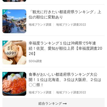
「観光に行きたい都道府県ランキング」上
3
位の順位に変動あり
地域ブランド調査
地域ブランド調査2022
幸福度ランキング１位は沖縄県で5年連
4
続！佐賀、愛知が順位上昇【幸福度調査20
26】
SDGs調査
食事がおいしい都道府県ランキング大公
5
開！１位は北海道、３位は大阪府、２位は
〇〇県！
地域ブランド調査
地域ブランド調査2022
arrow_right_alt
総合ランキング