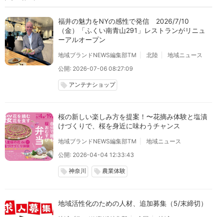
福井の魅力をNYの感性で発信 2026/7/10
（金）「ふくい南青山291」レストランがリニュ
ーアルオープン
地域ブランドNEWS編集部TM
北陸
地域ニュース
公開: 2026-07-06 08:27:09
アンテナショップ
local_offer
桜の新しい楽しみ方を提案！〜花摘み体験と塩漬
けづくりで、桜を身近に味わうチャンス
地域ブランドNEWS編集部TM
地域ニュース
公開: 2026-04-04 12:33:43
神奈川
農業体験
local_offer
local_offer
地域活性化のための人材、追加募集（5/末締切）