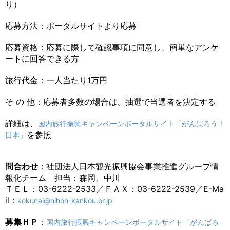
り）
応募方法：ポータルサイトより応募
応募資格：応募に際して確認事項に同意し、簡単なアンケ
ートに回答できる方
旅行代金：一人当たり1万円
そ の 他：応募者多数の場合は、抽選で当選者を決定する
詳細は、
国内旅行振興キャンペーンポータルサイト「がんばろう！
を参照
日本」
問合わせ
：社団法人日本観光振興協会事業推進グループ情
報化チーム 担当：森岡、中川
ＴＥＬ：03-6222-2533／ＦＡＸ：03-6222-2539／E-Ma
il：
kokunai@nihon-kankou.or.jp
募集ＨＰ
：
国内旅行振興キャンペーンポータルサイト「がんばろ