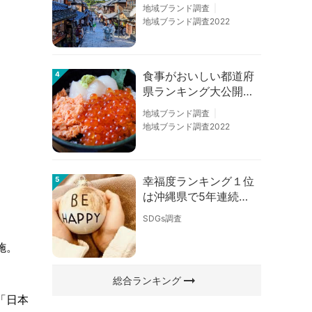
の順位に変動あり
。
地域ブランド調査
地域ブランド調査2022
食事がおいしい都道府
4
県ランキング大公開！
１位は北海道、３位は
地域ブランド調査
大阪府、２位は〇〇
地域ブランド調査2022
県！
幸福度ランキング１位
5
は沖縄県で5年連続！
佐賀、愛知が順位上昇
SDGs調査
【幸福度調査2026】
施。
arrow_right_alt
総合ランキング
「日本