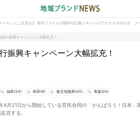
メール）にご注意を】 添付ファイルの開封や記載ＵＲＬへのアクセスを行わず、メ
内旅行振興キャンペーン大幅拡充！
行振興キャンペーン大幅拡充！
福島(34)
秋田(9)
被災地復興(40)
青森(24)
local_offer
local_offer
local_offer
local_offer
1年4月21日から開始している官民合同の「がんばろう！日本」
幅拡充する。