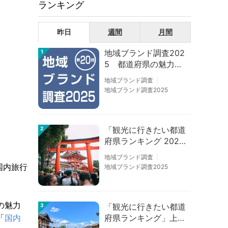
ランキング
昨日
週間
月間
地域ブランド調査202
1
5 都道府県の魅力度
等調査結果
地域ブランド調査
地域ブランド調査2025
「観光に行きたい都道
2
府県ランキング 202
6」京都は低下、神奈
地域ブランド調査
川上昇
国内旅行
地域ブランド調査2025
の魅力
「観光に行きたい都道
3
府県ランキング」上位
「
国内