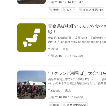
公開: 2016-12-14 11:10:47
青森
りんご
ギネス世界記録
local_offer
local_offer
local_offer
青森県板柳町でりんごを食べさ
戦！
青森県板柳町(町長：成田 誠)は、同町特産の
内容は『Longest relay of people 
Y.MORI
東北
公開: 2016-12-06 10:22:05
”サクランボ種飛ばし大会”自
山形県寒河江市で2016年6月12日（日）、参加者数を競
n）」のギネス世界記録挑戦が行われ、参加者数
T.Yasuda
東北
公開: 2016-06-13 12:49:51
山形
ギネス世界記録
local_offer
local_offer