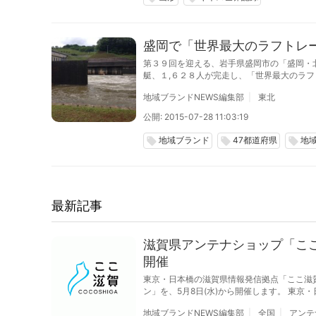
盛岡で「世界最大のラフトレ
第３９回を迎える、岩手県盛岡市の「盛岡・
艇、１,６２８人が完走し、「世界最大のラ
地域ブランドNEWS編集部
東北
公開: 2015-07-28 11:03:19
地域ブランド
47都道府県
地
local_offer
local_offer
local_offer
最新記事
滋賀県アンテナショップ「こ
開催
東京・日本橋の滋賀県情報発信拠点「ここ滋
ン」を、5月8日(水)から開催します。 東京・日本橋にある滋賀県のアンテナショップ「ここ滋賀」では、滋賀の美味を楽しむビアガーデ
ン「琵琶ガーデン」をで10月31日(木)までの
地域ブランドNEWS編集部
全国
アンテ