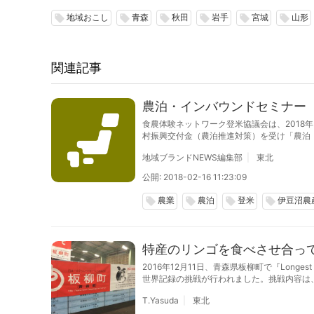
地域おこし
青森
秋田
岩手
宮城
山形
local_offer
local_offer
local_offer
local_offer
local_offer
local_offer
関連記事
農泊・インバウンドセミナー
食農体験ネットワーク登米協議会は、2018
村振興交付金（農泊推進対策）を受け「農泊
外国人）の受け入れ先のナマの声を聞き、登
地域ブランドNEWS編集部
東北
公開: 2018-02-16 11:23:09
農業
農泊
登米
伊豆沼農
local_offer
local_offer
local_offer
local_offer
特産のリンゴを食べさせ合っ
2016年12月11日、青森県板柳町で『Longest r
世界記録の挑戦が行われました。挑戦内容は
T.Yasuda
東北