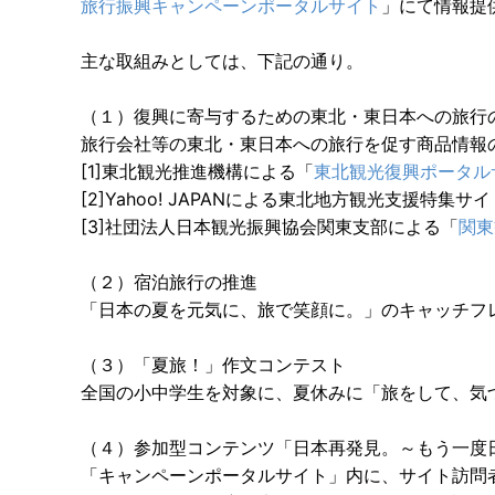
旅行振興キャンペーンポータルサイト
」にて情報提
主な取組みとしては、下記の通り。
（１）復興に寄与するための東北・東日本への旅行
旅行会社等の東北・東日本への旅行を促す商品情報
[1]東北観光推進機構による「
東北観光復興ポータル
[2]Yahoo! JAPANによる東北地方観光支援特集サ
[3]社団法人日本観光振興協会関東支部による「
関東
（２）宿泊旅行の推進
「日本の夏を元気に、旅で笑顔に。」のキャッチフ
（３）「夏旅！」作文コンテスト
全国の小中学生を対象に、夏休みに「旅をして、気
（４）参加型コンテンツ「日本再発見。～もう一度
「キャンペーンポータルサイト」内に、サイト訪問