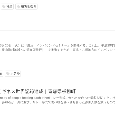
福島
被災地復興
local_offer
local_offer
年3月20日（火）に『農泊・インバウンドセミナー』を開催する。これは、平成29年
（農山漁村地域への滞在型旅行）」を推進するため、東北・九州地方のインバウン
米市地域内の農泊のおける意識醸成を図る。
産
ホテル
local_offer
てギネス世界記録達成｜青森県板柳町
elay of people feeding each other(リレー形式で食べさせ合った最多人数)』と
、参加者が一列に並び、リレー形式で食べ物を食べさせ合った参加人数を競うもの