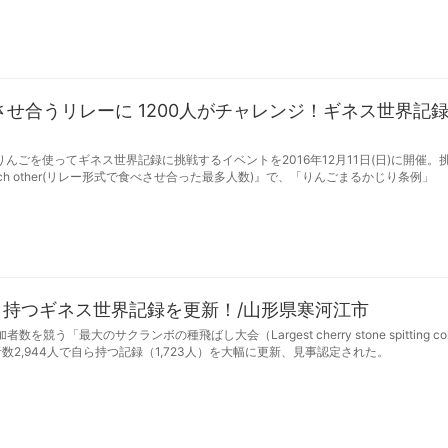
せ合うリレーに 1200人がチャレンジ！ギネス世界記
りんごを使ってギネス世界記録に挑戦するイベントを2016年12月11日(日)に開催。
feeding each other(リレー形式で食べさせ合った最多人数)』で、「りんごまるかじり条例」
ら持つギネス世界記録を更新！/山形県寒河江市
う「最大のサクランボの種飛ばし大会（Largest cherry stone spitting comp
2,944人で自ら持つ記録（1,723人）を大幅に更新、見事認定された。