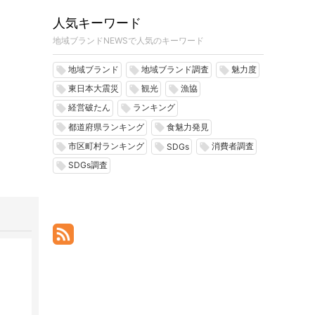
人気キーワード
地域ブランドNEWSで人気のキーワード
地域ブランド
地域ブランド調査
魅力度
local_offer
local_offer
local_offer
東日本大震災
観光
漁協
local_offer
local_offer
local_offer
経営破たん
ランキング
local_offer
local_offer
都道府県ランキング
食魅力発見
local_offer
local_offer
市区町村ランキング
消費者調査
local_offer
local_offer
local_offer
SDGs
SDGs調査
local_offer