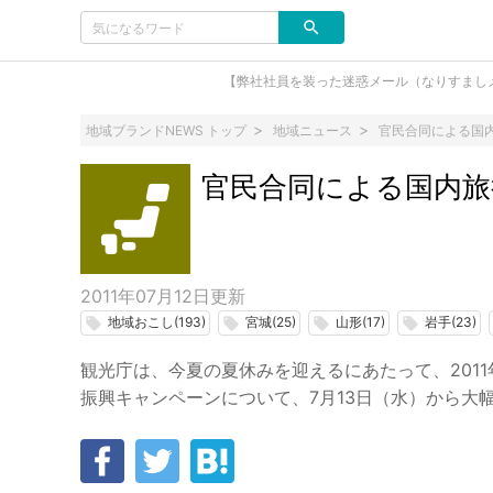
【弊社社員を装った迷惑メール（なりすまし
地域ブランドNEWS トップ
地域ニュース
官民合同による国
官民合同による国内旅
2011年07月12日
更新
地域おこし(193)
宮城(25)
山形(17)
岩手(23)
local_offer
local_offer
local_offer
local_offer
観光庁は、今夏の夏休みを迎えるにあたって、201
振興キャンペーンについて、7月13日（水）から大