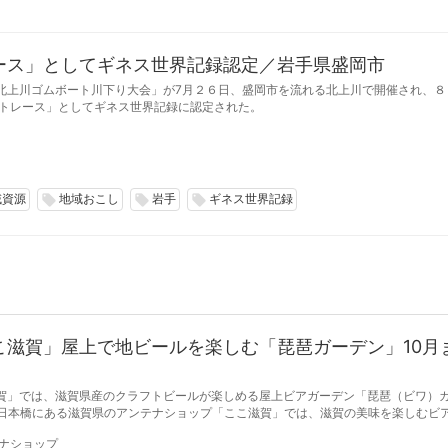
ース」としてギネス世界記録認定／岩手県盛岡市
北上川ゴムボート川下り大会」が7月２６日、盛岡市を流れる北上川で開催され、８
フトレース」としてギネス世界記録に認定された。
域資源
地域おこし
岩手
ギネス世界記録
local_offer
local_offer
local_offer
こ滋賀」屋上で地ビールを楽しむ「琵琶ガーデン」10月
賀」では、滋賀県産のクラフトビールが楽しめる屋上ビアガーデン「琵琶（ビワ）
期間、毎週金曜日の17:00から21:00まで開催している。（※雨天中止）
ナショップ