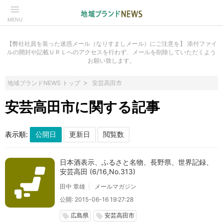
MENU
【弊社社員を装った迷惑メール（なりすましメール）にご注意を】 添付ファイ
ルの開封や記載ＵＲＬへのアクセスを行わず、メールを削除していただくよう
お願い致します。
地域ブランドNEWS トップ
安芸高田市
安芸高田市に関する記事
表示順:
日本酒表示、ふるさと名物、長野県、世界記録、
安芸高田 (6/16,No.313)
田中 章雄
メールマガジン
公開: 2015-06-16 19:27:28
広島県
安芸高田市
local_offer
local_offer