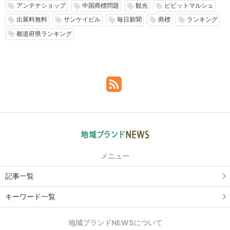
アンテナショップ
中国商標問題
観光
ビビットマルシェ
local_offer
local_offer
local_offer
local_offer
出展料無料
サンケイビル
毎日新聞
商標
ランキング
local_offer
local_offer
local_offer
local_offer
local_offer
都道府県ランキング
local_offer
メニュー
記事一覧
キーワード一覧
地域ブランドNEWSについて