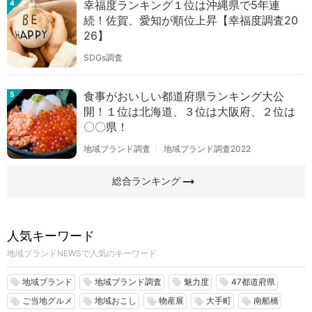
幸福度ランキング１位は沖縄県で5年連
4
続！佐賀、愛知が順位上昇【幸福度調査20
26】
SDGs調査
食事がおいしい都道府県ランキング大公
5
開！１位は北海道、３位は大阪府、２位は
〇〇県！
地域ブランド調査
地域ブランド調査2022
arrow_right_alt
総合ランキング
人気キーワード
地域ブランドNEWSで人気のキーワード
地域ブランド
地域ブランド調査
魅力度
47都道府県
local_offer
local_offer
local_offer
local_offer
ご当地グルメ
地域おこし
物産展
大手町
南船橋
local_offer
local_offer
local_offer
local_offer
local_offer