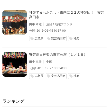
神楽でまちおこし・市内に２２の神楽団！ 安芸
高田市
田中 章雄
注目！地域ブランド
公開: 2015-06-15 10:57:00
広島県
安芸高田市
神楽
local_offer
local_offer
local_offer
安芸高田神楽の東京公演（１／１８）
田中 章雄
中国
公開: 2013-12-27 00:24:00
広島県
安芸高田市
神楽
local_offer
local_offer
local_offer
ランキング