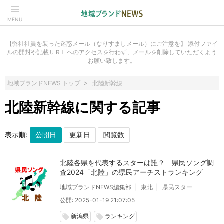
MENU
【弊社社員を装った迷惑メール（なりすましメール）にご注意を】 添付ファイ
ルの開封や記載ＵＲＬへのアクセスを行わず、メールを削除していただくよう
お願い致します。
地域ブランドNEWS トップ
北陸新幹線
北陸新幹線に関する記事
表示順:
北陸各県を代表するスターは誰？ 県民ソング調
査2024「北陸」の県民アーチストランキング
地域ブランドNEWS編集部
東北
県民スター
公開: 2025-01-19 21:07:05
新潟県
ランキング
local_offer
local_offer