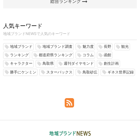
arrow_right_alt
総合ランキング
人気キーワード
地域ブランドNEWSで人気のキーワード
地域ブランド
地域ブランド調査
魅力度
長野
観光
local_offer
local_offer
local_offer
local_offer
local_offer
ランキング
都道府県ランキング
コラム
函館
local_offer
local_offer
local_offer
local_offer
キャラクター
鳥取県
週刊ダイヤモンド
創生計画
local_offer
local_offer
local_offer
local_offer
勝手にケンミン
スターバックス
鳥取砂丘
ギネス世界記録
local_offer
local_offer
local_offer
local_offer