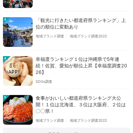
「観光に行きたい都道府県ランキング」上
3
位の順位に変動あり
地域ブランド調査
地域ブランド調査2022
幸福度ランキング１位は沖縄県で5年連
4
続！佐賀、愛知が順位上昇【幸福度調査20
26】
SDGs調査
食事がおいしい都道府県ランキング大公
5
開！１位は北海道、３位は大阪府、２位は
〇〇県！
地域ブランド調査
地域ブランド調査2022