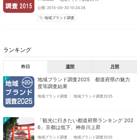
公開: 2015-09-30 10:24:26
地域ブランド調査
local_offer
ランキング
昨日
週間
月間
地域ブランド調査2025 都道府県の魅力
1
度等調査結果
地域ブランド調査
地域ブランド調査2025
「観光に行きたい都道府県ランキング 202
2
6」京都は低下、神奈川上昇
地域ブランド調査
地域ブランド調査2025