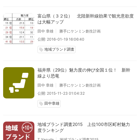
富山県（３２位） 北陸新幹線効果で観光意欲度
は大幅アップ
田中 章雄
勝手にケンミン創生計画
公開: 2016-01-19 16:06:40
地域ブランド調査
local_offer
福井県（29位）魅力度の伸び全国１位！ 新幹
線より恐竜
田中 章雄
勝手にケンミン創生計画
公開: 2015-11-23 01:04:32
田中章雄
local_offer
地域ブランド調査2015 上位100市区町村魅力
度ランキング
T.Yasuda
地域ブランド調査2015