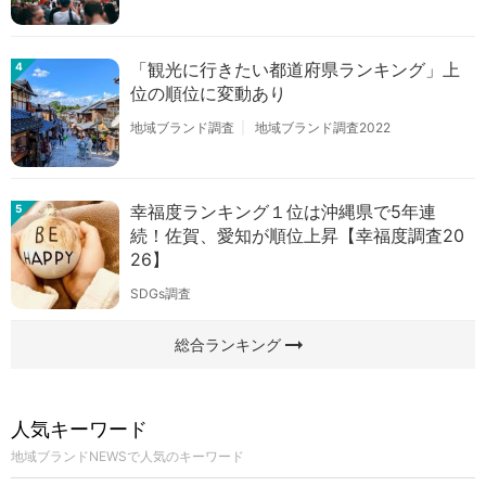
「観光に行きたい都道府県ランキング」上
4
位の順位に変動あり
地域ブランド調査
地域ブランド調査2022
幸福度ランキング１位は沖縄県で5年連
5
続！佐賀、愛知が順位上昇【幸福度調査20
26】
SDGs調査
arrow_right_alt
総合ランキング
人気キーワード
地域ブランドNEWSで人気のキーワード