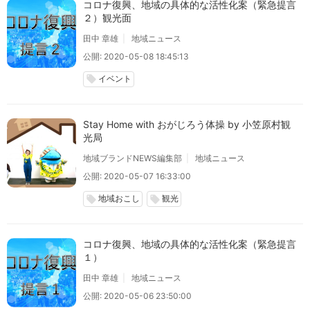
コロナ復興、地域の具体的な活性化案（緊急提言
２）観光面
田中 章雄
地域ニュース
公開: 2020-05-08 18:45:13
イベント
local_offer
Stay Home with おがじろう体操 by 小笠原村観
光局
地域ブランドNEWS編集部
地域ニュース
公開: 2020-05-07 16:33:00
地域おこし
観光
local_offer
local_offer
コロナ復興、地域の具体的な活性化案（緊急提言
１）
田中 章雄
地域ニュース
公開: 2020-05-06 23:50:00