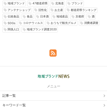
地域ブランド
47都道府県
北海道
ブランド
local_offer
local_offer
local_offer
local_offer
アンテナショップ
活性化
お土産
都道府県ランキング
local_offer
local_offer
local_offer
local_offer
伝統食品
食品
日本酒
地域産品
京都府
酒
local_offer
local_offer
local_offer
local_offer
local_offer
local_offer
コロナウィルス
おうちで観光グルメ
消費者調査
local_offer
local_offer
local_offer
local_offer
SDGs
関係人口
地域ブランド調査2020
local_offer
local_offer
メニュー
記事一覧
キーワード一覧