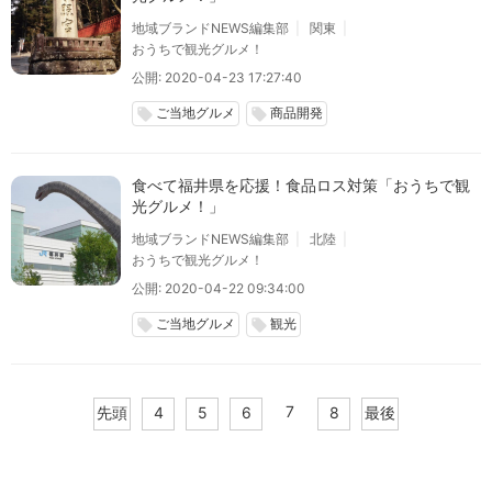
地域ブランドNEWS編集部
関東
おうちで観光グルメ！
公開: 2020-04-23 17:27:40
ご当地グルメ
商品開発
local_offer
local_offer
食べて福井県を応援！食品ロス対策「おうちで観
光グルメ！」
地域ブランドNEWS編集部
北陸
おうちで観光グルメ！
公開: 2020-04-22 09:34:00
ご当地グルメ
観光
local_offer
local_offer
7
先頭
4
5
6
8
最後