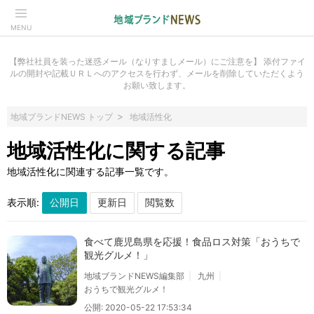
MENU
【弊社社員を装った迷惑メール（なりすましメール）にご注意を】 添付ファイ
ルの開封や記載ＵＲＬへのアクセスを行わず、メールを削除していただくよう
お願い致します。
地域ブランドNEWS トップ
地域活性化
地域活性化に関する記事
地域活性化に関連する記事一覧です。
表示順:
食べて鹿児島県を応援！食品ロス対策「おうちで
観光グルメ！」
地域ブランドNEWS編集部
九州
おうちで観光グルメ！
公開: 2020-05-22 17:53:34