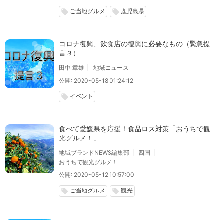
ご当地グルメ
鹿児島県
local_offer
local_offer
コロナ復興、飲食店の復興に必要なもの（緊急提
言３）
田中 章雄
地域ニュース
公開: 2020-05-18 01:24:12
イベント
local_offer
食べて愛媛県を応援！食品ロス対策「おうちで観
光グルメ！」
地域ブランドNEWS編集部
四国
おうちで観光グルメ！
公開: 2020-05-12 10:57:00
ご当地グルメ
観光
local_offer
local_offer