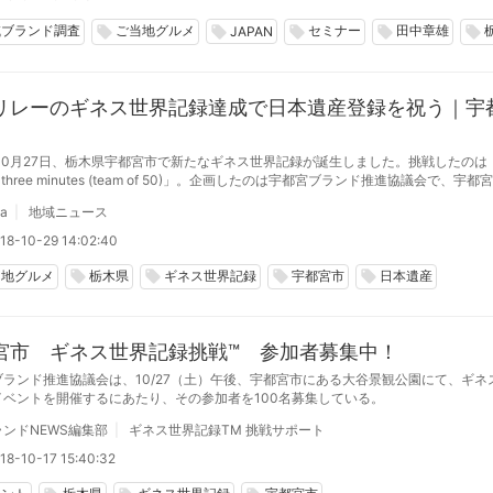
域ブランド調査
ご当地グルメ
セミナー
田中章雄
local_offer
local_offer
local_offer
local_offer
local_offer
JAPAN
リレーのギネス世界記録達成で日本遺産登録を祝う｜宇
年10月27日、栃木県宇都宮市で新たなギネス世界記録が誕生しました。挑戦したのは「M
 in three minutes (team of 50)」。企画したのは宇都宮ブランド推進協議会で、宇
に文化庁の日本遺産に認定されたことを記念して挑戦を行いました。
da
地域ニュース
18-10-29 14:02:40
当地グルメ
栃木県
ギネス世界記録
宇都宮市
日本遺産
local_offer
local_offer
local_offer
local_offer
宮市 ギネス世界記録挑戦™ 参加者募集中！
ブランド推進協議会は、10/27（土）午後、宇都宮市にある大谷景観公園にて、ギネ
イベントを開催するにあたり、その参加者を100名募集している。
ンドNEWS編集部
ギネス世界記録TM 挑戦サポート
18-10-17 15:40:32