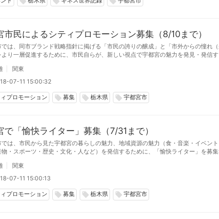
ベント
栃木県
ギネス世界記録
宇都宮市
local_offer
local_offer
local_offer
宮市民によるシティプロモーション募集（8/10まで）
市では、同市ブランド戦略指針に掲げる「市民の誇りの醸成」と「市外からの憧れ（
をより一層促進するために、市民自らが、新しい視点で宇都宮の魅力を発見・発信す
及効果が期待できる活動を支援する。募集は8月10日まで。
雄
関東
18-07-11 15:00:32
ティプロモーション
募集
栃木県
宇都宮市
local_offer
local_offer
local_offer
宮で「愉快ライター」募集（7/31まで）
市では、市民から見た宇都宮の暮らしの魅力、地域資源の魅力（食・音楽・イベント
産物・スポーツ・歴史・文化・人など）を発信するために、「愉快ライター」を募集
月25日まで。
雄
関東
18-07-11 15:00:13
ティプロモーション
募集
栃木県
宇都宮市
local_offer
local_offer
local_offer