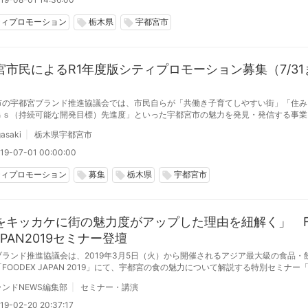
ティプロモーション
栃木県
宇都宮市
local_offer
local_offer
宮市民によるR1年度版シティプロモーション募集（7/31
市の宇都宮ブランド推進協議会では、市民自らが「共働き子育てしやすい街」「住み
Ｇｓ（持続可能な開発目標）先進度」といった宇都宮市の魅力を発見・発信する事業
。
gasaki
栃木県宇都宮市
19-07-01 00:00:00
ティプロモーション
募集
栃木県
宇都宮市
local_offer
local_offer
local_offer
をキッカケに街の魅力度がアップした理由を紐解く」 F
APAN2019セミナー登壇
ブランド推進協議会は、2019年3月5日（火）から開催されるアジア最大級の食品・
FOODEX JAPAN 2019」にて、宇都宮の食の魅力について解説する特別セミナー
ない、世界に向けて進化する宇都宮市 ～食をキッカケに街の魅力度がアップした理
ンドNEWS編集部
セミナー・講演
」を実施し、（株）ブランド総合研究所 代表取締役社長 田中章雄が登壇する。
19-02-20 20:37:17