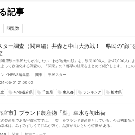
る記事
スター調査（関東編）井森と中山大激戦！ 県民の”顔”
査
都道府県の県民たちが推したい「わが地元の顔」を、県民1000人、計47,000人に
によって数値化する調査の、「関東」の７都県の結果をまとめて紹介します。（この
日（水）に日本テレビ系列「県民スター栄誉賞」として放映されました）
ンドNEWS編集部
関東
県民スター
24-05-01 21:00:00
力度
47都道府県
千葉県
東京都
ランキング
栃木県
local_offer
local_offer
local_offer
local_offer
local_offer
都宮市】ブランド農産物「梨」幸水を初出荷
数の梨産地である宇都宮市では、「梨」をブランド農産物としている。今回初出荷さ
の幸水は、みずみずしくて甘みが強く、品質が良いという特徴が ある。
AMI
関東
地域ニュース