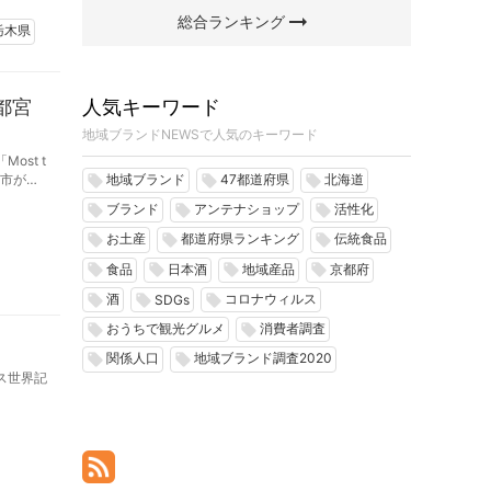
arrow_right_alt
総合ランキング
栃木県
都宮
人気キーワード
地域ブランドNEWSで人気のキーワード
ost t
都宮市が今
地域ブランド
47都道府県
北海道
local_offer
local_offer
local_offer
ブランド
アンテナショップ
活性化
local_offer
local_offer
local_offer
お土産
都道府県ランキング
伝統食品
local_offer
local_offer
local_offer
食品
日本酒
地域産品
京都府
local_offer
local_offer
local_offer
local_offer
酒
コロナウィルス
local_offer
local_offer
local_offer
SDGs
おうちで観光グルメ
消費者調査
local_offer
local_offer
関係人口
地域ブランド調査2020
local_offer
local_offer
ス世界記