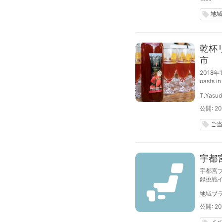
地
local_offer
乾杯
市
2018
oasts
年5月
T.Yasu
公開: 20
ご
local_offer
宇都
宇都宮
録挑戦
地域ブラ
公開: 20