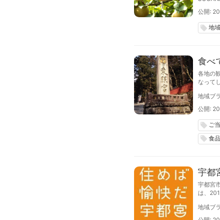
公開: 20
地
local_offer
食べ
各地の
なって
地の魅
地域ブラ
公開: 20
ご
local_offer
食
local_offer
宇都
宇都宮
は、20
開催い
地域ブラ
公開: 20