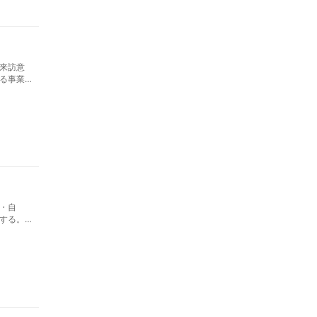
来訪意
る事業
・自
する。