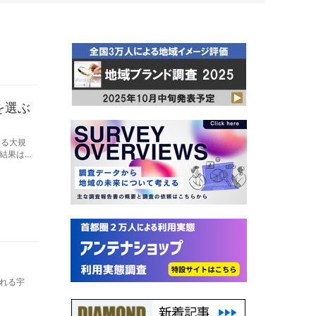
を選ぶ
よる大規
結果は
れる宇