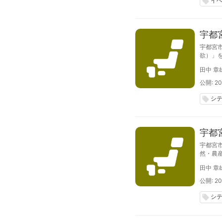
イ
local_offer
宇都
宇都宮
欲）」
で、波
田中 章
公開: 20
シ
local_offer
宇都
宇都宮
然・農
応募は7
田中 章
公開: 20
シ
local_offer