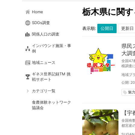
栃木県に関す
Home
SDGs調査
表示順:
関係人口の調査
県民
インバウンド施策・事
例
大調
全国47
地域ニュース
模調査
５月１
ギネス世界記録TM 挑
地域ブラ
戦サポート
公開: 20
カテゴリ一覧
魅
local_offer
食農体験ネットワーク
協議会
【宇
全国有
都宮産
SUGAN