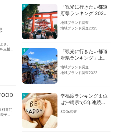
「観光に行きたい都道
3
府県ランキング 202
6」京都は低下、神奈
地域ブランド調査
川上昇
地域ブランド調査2025
ま
よさ」
を支援
「観光に行きたい都道
4
府県ランキング」上位
の順位に変動あり
地域ブランド調査
地域ブランド調査2022
OOD
幸福度ランキング１位
5
は沖縄県で5年連続！
佐賀、愛知が順位上昇
飲料専門
SDGs調査
【幸福度調査2026】
「餃子だ
由を紐