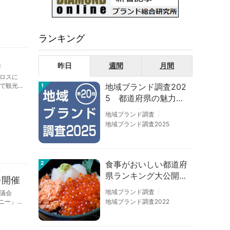
ランキング
」
昨日
週間
月間
ロスに
地域ブランド調査202
で観光
1
5 都道府県の魅力度
等調査結果
地域ブランド調査
地域ブランド調査2025
食事がおいしい都道府
2
県ランキング大公開！
を開催
１位は北海道、３位は
地域ブランド調査
議会
大阪府、２位は〇〇
モニー」を
地域ブランド調査2022
県！