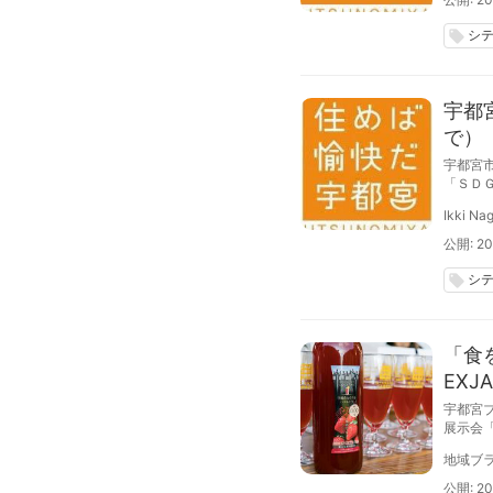
シ
local_offer
宇都
で）
宇都宮
「ＳＤ
します
Ikki Na
公開: 20
シ
local_offer
「食
EXJ
宇都宮
展示会「
けでは
地域ブラ
解く～
公開: 20