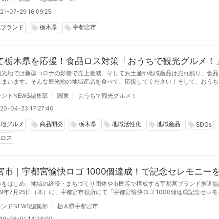
21-07-29 16:09:25
域ブランド
栃木県
宇都宮市
local_offer
local_offer
て栃木県を応援！食品ロス対策「おうちで観光グルメ！
観光地では新型コロナの影響で売上激減。そしてお土産や地域産品は売れ残り、食品
しまいます。そんな観光地の地域産品を食べて、応援してください！そして、おうち
力もぜひ知って＆味わってください。
ンドNEWS編集部
関東
おうちで観光グルメ！
20-04-23 17:27:40
当地グルメ
商品開発
栃木県
地域活性化
地域産品
local_offer
local_offer
local_offer
local_offer
local_offer
SDGs
品ロス
宮市｜宇都宮愉快ロゴ 1000個達成！で記念セレモニー
市をはじめ、地域の経済・まちづくり団体や市民等で構成する宇都宮ブランド推進協
19年7月25日（木）に、宇都宮市役所にて「宇都宮愉快ロゴ 1000個達成記念セレ
たしました。
ンドNEWS編集部
栃木県宇都宮市
19-08-01 14:36:00