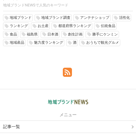
地域ブランドNEWSで人気のキーワード
地域ブランド
地域ブランド調査
アンテナショップ
活性化
local_offer
local_offer
local_offer
local_offer
ランキング
お土産
都道府県ランキング
伝統食品
local_offer
local_offer
local_offer
local_offer
食品
福島県
日本酒
創生計画
勝手にケンミン
local_offer
local_offer
local_offer
local_offer
local_offer
地域産品
魅力度ランキング
酒
おうちで観光グルメ
local_offer
local_offer
local_offer
local_offer
メニュー
記事一覧