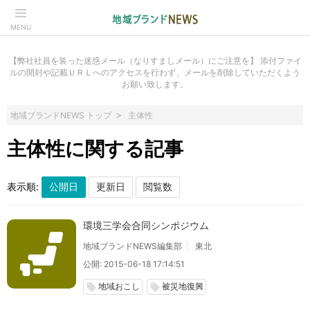
MENU
【弊社社員を装った迷惑メール（なりすましメール）にご注意を】 添付ファイ
ルの開封や記載ＵＲＬへのアクセスを行わず、メールを削除していただくよう
お願い致します。
地域ブランドNEWS トップ
主体性
主体性に関する記事
表示順:
環境三学会合同シンポジウム
地域ブランドNEWS編集部
東北
公開: 2015-06-18 17:14:51
地域おこし
被災地復興
local_offer
local_offer