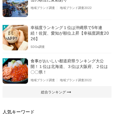
地域ブランド調査
地域ブランド調査2022
幸福度ランキング１位は沖縄県で5年連
4
続！佐賀、愛知が順位上昇【幸福度調査20
26】
SDGs調査
食事がおいしい都道府県ランキング大公
5
開！１位は北海道、３位は大阪府、２位は
〇〇県！
地域ブランド調査
地域ブランド調査2022
arrow_right_alt
総合ランキング
人気キーワード