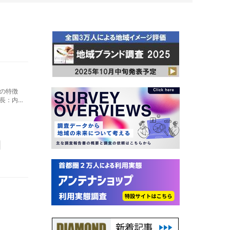
の特徴
長：内
、地域