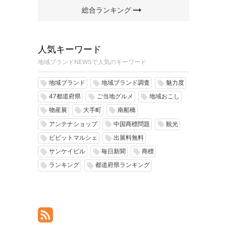
arrow_right_alt
総合ランキング
人気キーワード
地域ブランドNEWSで人気のキーワード
地域ブランド
地域ブランド調査
魅力度
local_offer
local_offer
local_offer
47都道府県
ご当地グルメ
地域おこし
local_offer
local_offer
local_offer
物産展
大手町
南船橋
local_offer
local_offer
local_offer
アンテナショップ
中国商標問題
観光
local_offer
local_offer
local_offer
ビビットマルシェ
出展料無料
local_offer
local_offer
サンケイビル
毎日新聞
商標
local_offer
local_offer
local_offer
ランキング
都道府県ランキング
local_offer
local_offer