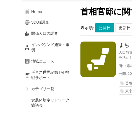
首相官邸に関
Home
SDGs調査
表示順:
関係人口の調査
まち
インバウンド施策・事
例
人口急
を活か
地域ニュース
閣総理
田中 章
課題の
ギネス世界記録TM 挑
公開: 20
戦サポート
首
local_offer
カテゴリ一覧
東
local_offer
食農体験ネットワーク
協議会