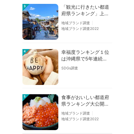
「観光に行きたい都道
3
府県ランキング」上位
の順位に変動あり
地域ブランド調査
地域ブランド調査2022
幸福度ランキング１位
4
は沖縄県で5年連続！
佐賀、愛知が順位上昇
SDGs調査
【幸福度調査2026】
食事がおいしい都道府
5
県ランキング大公開！
１位は北海道、３位は
地域ブランド調査
大阪府、２位は〇〇
地域ブランド調査2022
県！