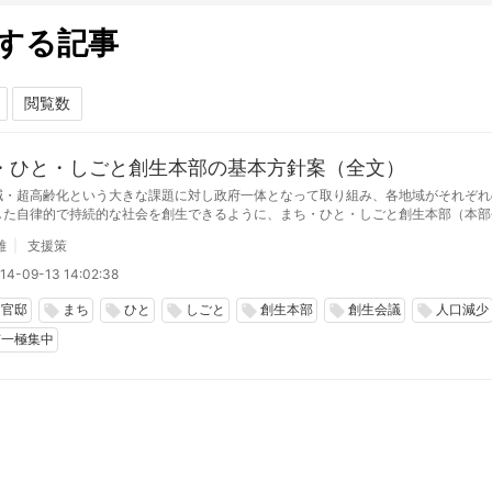
する記事
・ひと・しごと創生本部の基本方針案（全文）
減・超高齢化という大きな課題に対し政府一体となって取り組み、各地域がそれぞれ
した自律的で持続的な社会を創生できるように、まち・ひと・しごと創生本部（本部
大臣）が設置され、その第一回会合が開催され、人口減少や、東京一極集中の歯止め
雄
支援策
解決などが提示された。
14-09-13 14:02:38
相官邸
まち
ひと
しごと
創生本部
創生会議
人口減少
local_offer
local_offer
local_offer
local_offer
local_offer
local_offer
京一極集中