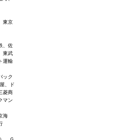
、東京
鉄、佐
、東武
ト運輸
バック
屋、ド
三菱商
クマン
京海
行
）、Ｇ