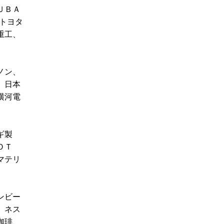
ＵＢＡ
トヨタ
重工、
ノン、
、日本
横河電
ギ製
ＯＴ
マテリ
ンビー
、ネス
珈琲、