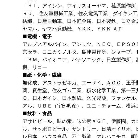
ＩＨＩ、アイシン、アイリスオーヤマ、荏原製作所
ＲＵ、 住友重機械工業、住友電気工業、ダイキン
紡織、日産自動車、日本軽金属、日本製鉄、日立金
ヤマハ、ヤマハ発動機、ＹＫＫ、ＹＫＫ ＡＰ
■電機・電子
アルプスアルパイン、アンリツ、ＮＥＣ、ＥＰＳＯ
京セラ、コニカミノルタ、島津製作所、シャープ、
ＩＢＭ、パイオニア、パナソニック、日立製作所、
機、リコー
■紙・化学・繊維
旭化成、アストラゼネカ、エーザイ、ＡＧＣ、王子
薬、資生堂、住友ゴム工業、積水化学工業、第一三
Ｏ、日本ガイシ、日本製紙、久光製薬、ファンケル
アル、ＵＢＥ（宇部興産）、ユニ・チャーム、横浜
■飲料・食品
アサヒビール、味の素、味の素ＡＧＦ、伊藤園、カ
ル、サッポロビール、サントリー、日清オイリオ、
レ日本、ハウス食品、不二製油、マルハニチロ、明