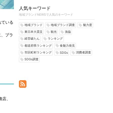
人気キーワード
地域ブランドNEWSで人気のキーワード
れている
地域ブランド
地域ブランド調査
魅力度
local_offer
local_offer
local_offer
東日本大震災
観光
漁協
local_offer
local_offer
local_offer
に、ブラ
経営破たん
ランキング
local_offer
local_offer
都道府県ランキング
食魅力発見
local_offer
local_offer
市区町村ランキング
消費者調査
local_offer
local_offer
local_offer
SDGs
SDGs調査
local_offer
務店、