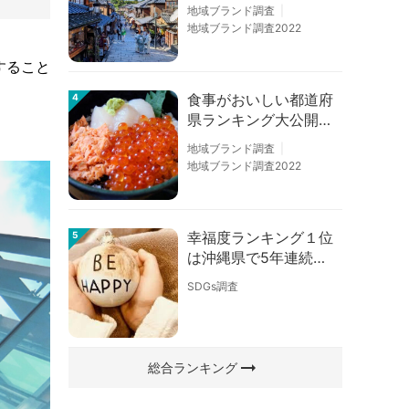
の順位に変動あり
地域ブランド調査
地域ブランド調査2022
すること
食事がおいしい都道府
4
県ランキング大公開！
１位は北海道、３位は
地域ブランド調査
大阪府、２位は〇〇
地域ブランド調査2022
県！
幸福度ランキング１位
5
は沖縄県で5年連続！
佐賀、愛知が順位上昇
SDGs調査
【幸福度調査2026】
arrow_right_alt
総合ランキング