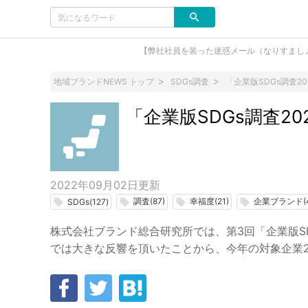
【弊社社員を装った迷惑メール（なりすまし
地域ブランドNEWS トップ
SDGs調査
「企業版SDGs調査2
「企業版SDGs調査2
2022年09月02日
更新
調査(87)
幸福度(21)
企業ブランド(4
local_offer
local_offer
local_offer
local_offer
SDGs(127)
株式会社ブランド総合研究所では、第3回「企業版SD
では大きな反響を頂いたことから、今年の対象企業2