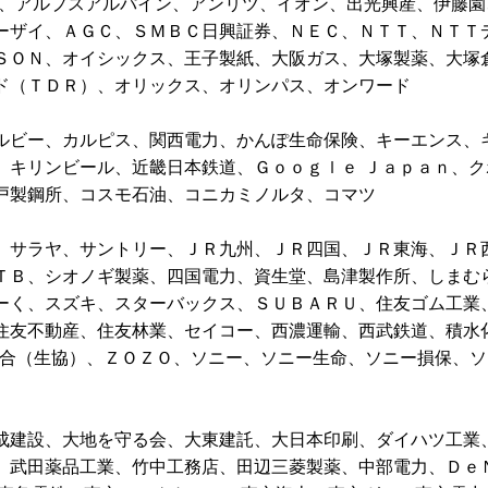
ン、アルプスアルパイン、アンリツ、イオン、出光興産、伊藤園
ーザイ、ＡＧＣ、ＳＭＢＣ日興証券、ＮＥＣ、ＮＴＴ、ＮＴＴ
ＳＯＮ、オイシックス、王子製紙、大阪ガス、大塚製薬、大塚
ド（ＴＤＲ）、オリックス、オリンパス、オンワード
ルビー、カルピス、関西電力、かんぽ生命保険、キーエンス、
、キリンビール、近畿日本鉄道、Ｇｏｏｇｌｅ Ｊａｐａｎ、ク
戸製鋼所、コスモ石油、コニカミノルタ、コマツ
、サラヤ、サントリー、ＪＲ九州、ＪＲ四国、ＪＲ東海、ＪＲ
ＴＢ、シオノギ製薬、四国電力、資生堂、島津製作所、しまむ
ーく、スズキ、スターバックス、ＳＵＢＡＲＵ、住友ゴム工業
住友不動産、住友林業、セイコー、西濃運輸、西武鉄道、積水
組合（生協）、ＺＯＺＯ、ソニー、ソニー生命、ソニー損保、ソ
成建設、大地を守る会、大東建託、大日本印刷、ダイハツ工業
、武田薬品工業、竹中工務店、田辺三菱製薬、中部電力、Ｄｅ