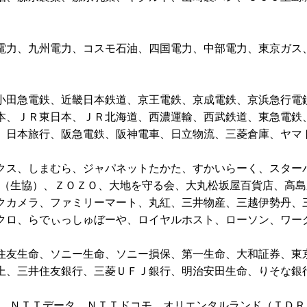
電力、九州電力、コスモ石油、四国電力、中部電力、東京ガス
小田急電鉄、近畿日本鉄道、京王電鉄、京成電鉄、京浜急行電
本、ＪＲ東日本、ＪＲ北海道、西濃運輸、西武鉄道、東急電鉄
、日本旅行、阪急電鉄、阪神電車、日立物流、三菱倉庫、ヤマ
クス、しまむら、ジャパネットたかた、すかいらーく、スター
合（生協）、ＺＯＺＯ、大地を守る会、大丸松坂屋百貨店、高島
クカメラ、ファミリーマート、丸紅、三井物産、三越伊勢丹、
クロ、らでぃっしゅぼーや、ロイヤルホスト、ローソン、ワー
住友生命、ソニー生命、ソニー損保、第一生命、大和証券、東
上、三井住友銀行、三菱ＵＦＪ銀行、明治安田生命、りそな銀
Ｔ、ＮＴＴデータ、ＮＴＴドコモ、オリエンタルランド（ＴＤＲ