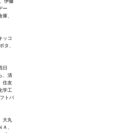
、伊藤
デー
倉庫、
キッコ
ボタ、
西日
ら、清
、住友
化学工
フトバ
、大丸
ＮＡ、