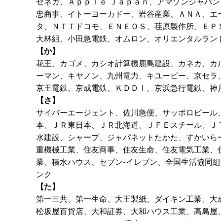
ゼネカ、Ａｐｐｌｅ Ｊａｐａｎ、アマゾンジャパ
忠商事、イトーヨーカドー、岩谷産業、ＡＮＡ、エ
タ、ＮＴＴドコモ、ＥＮＥＯＳ、荏原製作所、ＥＰ
大林組、小田急電鉄、オムロン、オリエンタルラン
【か】
花王、カゴメ、カシオ計算機鹿島建設、カネカ、カ
ーマン、キヤノン、九州電力、キユーピー、京セラ
京王電鉄、京成電鉄、ＫＤＤＩ、京浜急行電鉄、神
【さ】
サイバーエージェント、佐川急便、サッポロビール
本、ＪＲ東日本、ＪＲ北海道、ＪＦＥスチール、Ｊ
水建設、シャープ、ジャパネットたかた、すかいら
重機械工業、住友商事、住友生命、住友電気工業、
業、積水ハウス、セブン‐イレブン、全国生活協同
ンク
【た】
第一三共、第一生命、大王製紙、ダイキン工業、大
松坂屋百貨店、大和証券、大和ハウス工業、高島屋