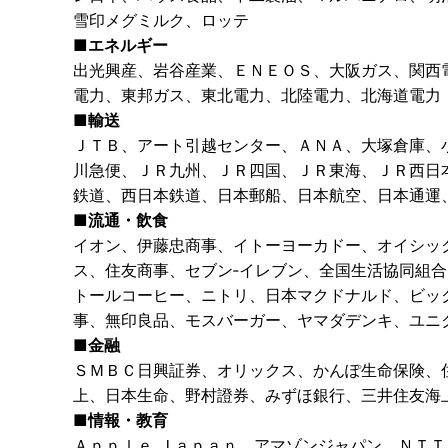
雪印メグミルク、ロッテ
■エネルギー
出光興産、岩谷産業、ＥＮＥＯＳ、大阪ガス、関西
電力、東邦ガス、東北電力、北陸電力、北海道電力
■輸送
ＪＴＢ、アート引越センター、ＡＮＡ、大塚倉庫、
川急便、ＪＲ九州、ＪＲ四国、ＪＲ東海、ＪＲ西日
鉄道、西日本鉄道、日本郵船、日本航空、日本通運
■流通・飲食
イオン、伊藤忠商事、イトーヨーカドー、オイシッ
ス、住友商事、セブン‐イレブン、全国生活協同組
トールコーヒー、ニトリ、日本マクドナルド、ビッ
事、無印良品、モスバーガー、ヤマダデンキ、ユニ
■金融
ＳＭＢＣ日興証券、オリックス、かんぽ生命保険、
上、日本生命、野村證券、みずほ銀行、三井住友海
■情報・教育
Ａｐｐｌｅ Ｊａｐａｎ、アマゾンジャパン、ＮＴ