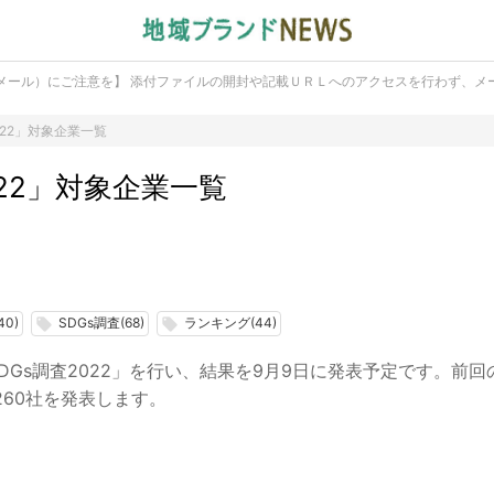
メール）にご注意を】 添付ファイルの開封や記載ＵＲＬへのアクセスを行わず、メ
022」対象企業一覧
022」対象企業一覧
0)
SDGs調査(68)
ランキング(44)
local_offer
local_offer
Gs調査2022」を行い、結果を9月9日に発表予定です。前回
60社を発表します。