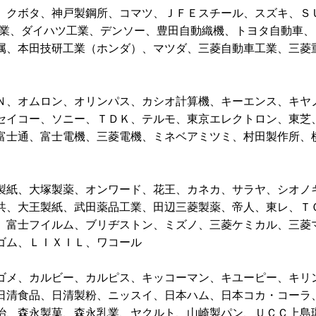
、クボタ、神戸製鋼所、コマツ、ＪＦＥスチール、スズキ、Ｓ
工業、ダイハツ工業、デンソー、豊田自動織機、トヨタ自動車、
属、本田技研工業（ホンダ）、マツダ、三菱自動車工業、三菱
Ｎ、オムロン、オリンパス、カシオ計算機、キーエンス、キヤ
セイコー、ソニー、ＴＤＫ、テルモ、東京エレクトロン、東芝
富士通、富士電機、三菱電機、ミネベアミツミ、村田製作所、
製紙、大塚製薬、オンワード、花王、カネカ、サラヤ、シオノ
共、大王製紙、武田薬品工業、田辺三菱製薬、帝人、東レ、Ｔ
、富士フイルム、ブリヂストン、ミズノ、三菱ケミカル、三菱
ゴム、ＬＩＸＩＬ、ワコール
ゴメ、カルビー、カルピス、キッコーマン、キユーピー、キリ
日清食品、日清製粉、ニッスイ、日本ハム、日本コカ・コーラ
治、森永製菓、森永乳業、ヤクルト、山崎製パン、ＵＣＣ上島