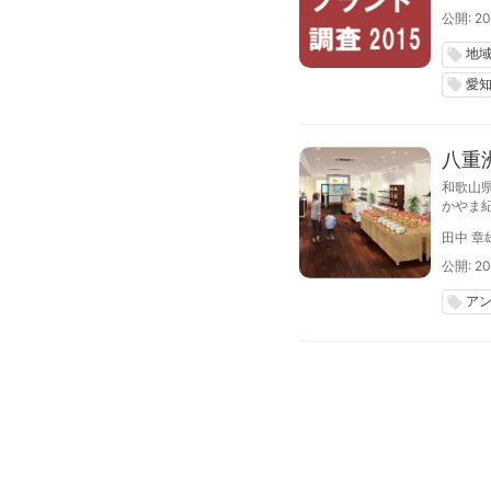
公開: 20
地
local_offer
愛
local_offer
八重
和歌山
かやま
の中小
田中 章
の売り場
公開: 20
ア
local_offer