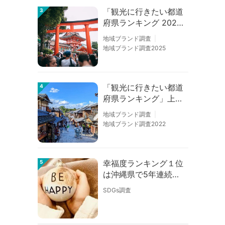
「観光に行きたい都道
3
府県ランキング 202
6」京都は低下、神奈
地域ブランド調査
川上昇
地域ブランド調査2025
「観光に行きたい都道
4
府県ランキング」上位
の順位に変動あり
地域ブランド調査
地域ブランド調査2022
幸福度ランキング１位
5
は沖縄県で5年連続！
佐賀、愛知が順位上昇
SDGs調査
【幸福度調査2026】