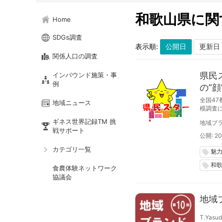
和歌山県に関
Home
SDGs調査
表示順:
関係人口の調査
県民
インバウンド施策・事
例
の”
全国47
地域ニュース
模調査
は５月
ギネス世界記録TM 挑
地域ブラ
戦サポート
公開: 20
カテゴリ一覧
魅
local_offer
和
local_offer
食農体験ネットワーク
協議会
地域
T.Yasu