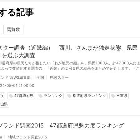
する記事
スター調査（近畿編） 西川、さんまが独走状態、県民
顔”を選ぶ大調査
都道府県の県民たちが推したい「わが地元の顔」を、県民1000人、計47,000人に
によって数値化する調査の、「近畿」の２府５県の結果をまとめて紹介します。（こ
１日（水）に日本テレビ系列「県民スター栄誉賞」として放映されました）
ンドNEWS編集部
全国
県民スター
24-05-01 21:00:00
力度
47都道府県
ランキング
都道府県ランキング
三重県
local_offer
local_offer
local_offer
local_offer
歌山県
ブランド調査2015 47都道府県魅力度ランキング
da
地域ブランド調査2015