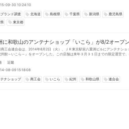
15-09-30 10:24:10
域ブランド調査
北海道
島根県
千葉県
新潟県
鹿児島県
local_offer
local_offer
local_offer
local_offer
local_offer
知県
東京都
local_offer
洲に和歌山のアンテナショップ「いこら」が8/2オープ
県商工会連合会は、2014年8月2日（火）、ＪＲ東京駅前八重洲ビルにアンテナショ
紀州館～いこら～』をオープンした。この店舗は来年３月３１日までの限定運営で、
企業・小規模事業者が地域資源を活用して開発した魅力ある商品を、約１００平方メ
雄
近畿
で約1,300品の商品を展示販売している。
14-08-09 15:18:08
ンテナショップ
商工会
いこら
紀州
和歌山県
連合会
local_offer
local_offer
local_offer
local_offer
local_offer