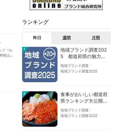
ランキング
昨日
週間
月間
ン
地域ブランド調査202
1
ップ『わ
和歌山
5 都道府県の魅力度
ートル
等調査結果
地域ブランド調査
地域ブランド調査2025
食事がおいしい都道府
2
県ランキング大公開！
１位は北海道、３位は
地域ブランド調査
大阪府、２位は〇〇
地域ブランド調査2022
県！