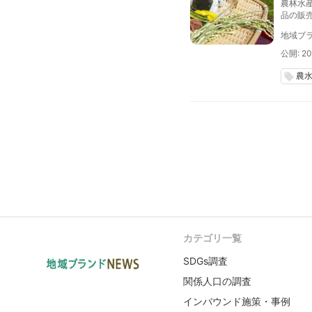
農林水
品の販
ジに掲
地域ブラ
ついて
公開: 20
農
local_offer
カテゴリ一覧
SDGs調査
関係人口の調査
インバウンド施策・事例