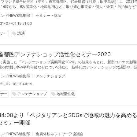
社ブランド総合研究所（本社：東京都港区、代表取締役社長：田中章雄）は、2021年
）14時から、6次産業化・地産地消などに取り組む事業者・個人・企業・自治体など
ンラインセミナーを開催します。
ンドNEWS編集部
セミナー・講演
21-07-01 15:51:00
ミナー
講演
local_offer
25首都圏アンテナショップ活性化セミナー2020
年に実施した「アンテナショップ実態調査2020」の結果をもとに、新型コロナの影
別の女性比率や平均年齢などについて解説。 新時代のアンテナショップの課題や、
「連携」や「発信」、「機会創出」などの方向性を探る
ンドNEWS編集部
アンテナショップ
21-02-18 13:44:19
ミナー
アンテナショップ
地域活性化
local_offer
local_offer
8 14:00より「ベジタリアンとSDGsで地域の魅力を高め
セミナー開催
ンドNEWS編集部
食農体験ネットワーク協議会