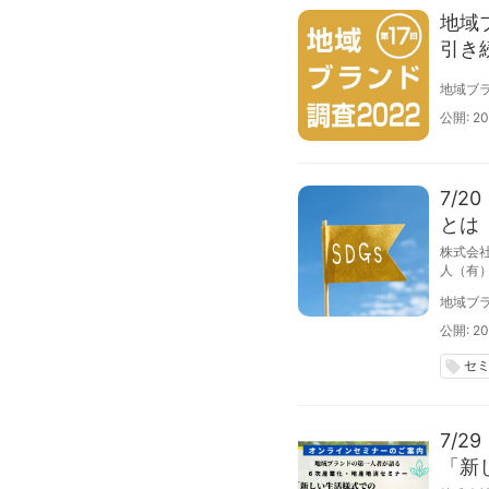
地域
引き
地域ブラ
公開: 20
7/
とは
株式会
人（有）
から、
地域ブラ
自治体
公開: 20
セ
local_offer
7/
「新