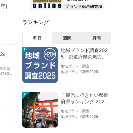
前年に
ランキング
昨日
週間
月間
地域ブランド調査202
1
Gs」
5 都道府県の魅力度
等調査結果
地域ブランド調査
生産法
地域ブランド調査2025
時30分
・企業・
「観光に行きたい都道
2
府県ランキング 202
6」京都は低下、神奈
地域ブランド調査
川上昇
地域ブランド調査2025