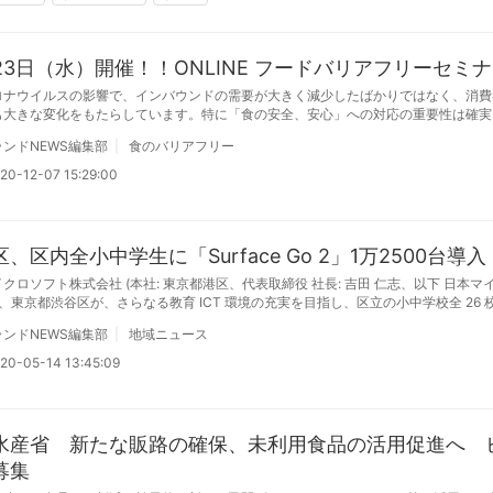
月23日（水）開催！！ONLINE フードバリアフリーセミ
ロナウイルスの影響で、インバウンドの需要が大きく減少したばかりではなく、消費
も大きな変化をもたらしています。特に「食の安全、安心」への対応の重要性は確実
ます。例えば、ベジタリアンやアレルギーなどについて誤解し、間違った対応をする
ンドNEWS編集部
食のバリアフリー
ラブルになったり、顧客満足度の低下につながっているケースが少なくありません。
セミナーは、ベジタリアンや食物アレルギーという面での「食の安全、安心」にも対
20-12-07 15:29:00
すべきことについて、専門家がわかりやすく解説をします。また、いま注目されてい
視点で、店の評価を高めるためのヒントと、食のバリアフリーについても取り上げま
、区内全小中学生に「Surface Go 2」1万2500台導入
クロソフト株式会社 (本社: 東京都港区、代表取締役 社長: 吉田 仁志、以下 日本マ
は、東京都渋谷区が、さらなる教育 ICT 環境の充実を目指し、区立の小中学校全 26 
生徒に 2020 年 9 月以降順次配布する端末として、マイクロソフトの最新デバイス「
ンドNEWS編集部
地域ニュース
o 2」の 12,500 台の導入を決定したことを発表した。
20-05-14 13:45:09
水産省 新たな販路の確保、未利用食品の活用促進へ 
募集