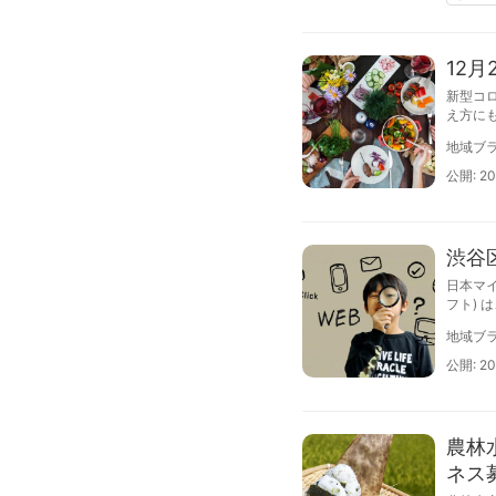
12
新型コ
え方に
ってい
地域ブラ
で、ト
で、本
公開: 20
ために
Ｇｓの
渋谷区
日本マイ
フト) 
ての児童
地域ブラ
ce G
公開: 20
農林
ネス