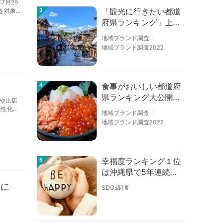
7月29
「観光に行きたい都道
3
を対象と
府県ランキング」上位
の順位に変動あり
地域ブランド調査
地域ブランド調査2022
食事がおいしい都道府
4
県ランキング大公開！
響や出店
１位は北海道、３位は
活性化に
地域ブランド調査
大阪府、２位は〇〇
地域ブランド調査2022
県！
幸福度ランキング１位
5
は沖縄県で5年連続！
佐賀、愛知が順位上昇
るに
SDGs調査
【幸福度調査2026】