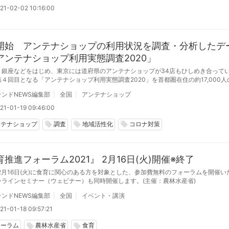
21-02-02 10:16:00
開始 アンテナショップの利用状況を調査・分析したデ
アンテナショップ利用実態調査2020」
、銀座などをはじめ、東京には道府県のアンテナショップが34店もひしめき合って
４回目となる「アンテナショップ利用実態調査2020」を首都圏在住の約17,000
実施。アンテナショップの利用実態としてまとめました。
ンドNEWS編集部
全国
アンテナショップ
21-01-19 09:46:00
ンテナショップ
調査
地域活性化
コロナ対策
local_offer
local_offer
local_offer
推進フォーラム2021』 2月16日(火)開催※終了
年2月16日(火)に食育に関心のある方を対象とした、参加費無料のフォーラムを開催い
ンラインセミナー（ウェビナー）も同時開催します。(主催：農林水産省)
ンドNEWS編集部
全国
イベント・講演
21-01-18 09:57:21
ォーラム
農林水産省
食育
local_offer
local_offer