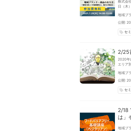
株式会
日（木
したオ
地域ブラ
公開: 20
セ
local_offer
2/
2020
エリア
必要な
地域ブラ
公開: 20
セ
local_offer
2/1
は」
地域ブラ