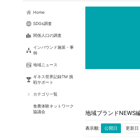
Home
SDGs調査
関係人口の調査
インバウンド施策・事
例
地域ニュース
ギネス世界記録TM 挑
戦サポート
カテゴリ一覧
食農体験ネットワーク
協議会
地域ブランドNEWS
表示順: