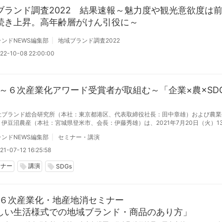
ブランド調査2022 結果速報～魅力度や観光意欲度は
続き上昇。高年齢層がけん引役に～
ンドNEWS編集部
地域ブランド調査2022
22-10-08 22:00:00
20 ～６次産業化アワード受賞者が取組む～「企業×農×SD
社ブランド総合研究所（本社：東京都港区、代表取締役社長：田中章雄）および農業
伊豆沼農産（本社：宮城県登米市、会長：伊藤秀雄）は、2021年7月20日（火）13
SDGsの取組に興味がある企業、6次産業化・地産地消などに取り組む事業者・個人
ンドNEWS編集部
セミナー・講演
などを対象としたオンラインセミナーを開催します。
21-07-12 16:25:58
ミナー
講演
local_offer
local_offer
SDGs
29 ６次産業化・地産地消セミナー
しい生活様式での地域ブランド・商品のあり方」