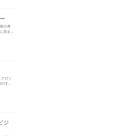
ナー
者の考
に高ま
こと
 そこ
応する
るＳＤ
す。
イクロソ
校のすべ
Surfa
ビジ