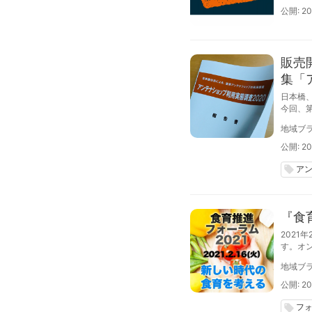
公開: 20
販売
集「
日本橋
今回、第
集めて
地域ブラ
公開: 20
ア
local_offer
『食育
2021
す。オ
地域ブラ
公開: 20
フ
local_offer