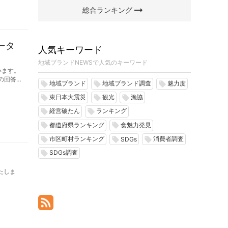
arrow_right_alt
総合ランキング
ータ
人気キーワード
地域ブランドNEWSで人気のキーワード
います。
人の回答を
地域ブランド
地域ブランド調査
魅力度
local_offer
local_offer
local_offer
東日本大震災
観光
漁協
local_offer
local_offer
local_offer
経営破たん
ランキング
local_offer
local_offer
都道府県ランキング
食魅力発見
local_offer
local_offer
市区町村ランキング
消費者調査
local_offer
local_offer
local_offer
SDGs
SDGs調査
local_offer
たしま