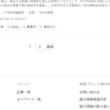
産省は、食品ロス削減に効果的な新たな民間ビジネスとして、ICTやAI等を活用した
売や食品の需要予測の取組等を募集し、令和2年2月に応募者の一覧を農林水産省ホ
載した。 令和2年4月30日、未利用食品の販売（フードシェアリング）を促進するビ
ンドNEWS編集部
全国
SDGs調査
、農林水産省ホームページへの掲載を希望する企業を募集する。
20-05-01 15:00:11
水省
募集中
食品ロス
local_offer
local_offer
local_offer
SDGs
1
2
最後
メニュー
地域ブランドNEW
記事一覧
お問い合わせ
キーワード一覧
個人情報保護方針
個人情報の取り扱