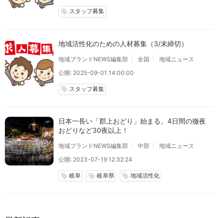
スタッフ募集
local_offer
地域活性化のための人材募集（3/末締切）
地域ブランドNEWS編集部
全国
地域ニュース
公開: 2025-09-01 14:00:00
スタッフ募集
local_offer
日本一長い「郡上おどり」始まる。4日間の徹夜
おどりなど30夜以上！
地域ブランドNEWS編集部
中部
地域ニュース
公開: 2023-07-19 12:32:24
岐阜
岐阜県
地域活性化
local_offer
local_offer
local_offer