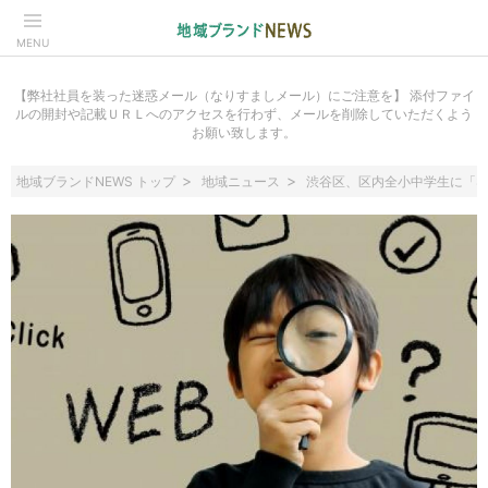
MENU
【弊社社員を装った迷惑メール（なりすましメール）にご注意を】 添付ファイ
ルの開封や記載ＵＲＬへのアクセスを行わず、メールを削除していただくよう
お願い致します。
地域ブランドNEWS トップ
地域ニュース
渋谷区、区内全小中学生に「Surf