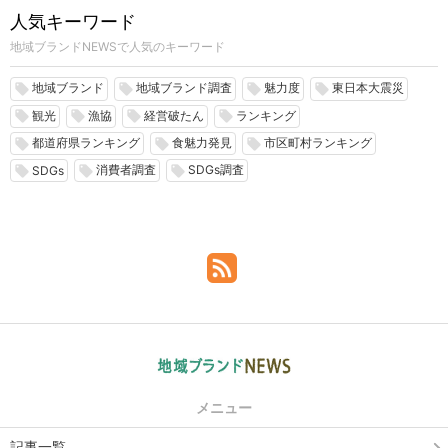
人気キーワード
地域ブランドNEWSで人気のキーワード
地域ブランド
地域ブランド調査
魅力度
東日本大震災
local_offer
local_offer
local_offer
local_offer
観光
漁協
経営破たん
ランキング
local_offer
local_offer
local_offer
local_offer
都道府県ランキング
食魅力発見
市区町村ランキング
local_offer
local_offer
local_offer
消費者調査
SDGs調査
local_offer
local_offer
local_offer
SDGs
メニュー
記事一覧