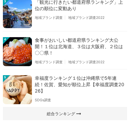
「観光に行きたい都道府県ランキング」上
3
位の順位に変動あり
地域ブランド調査
地域ブランド調査2022
食事がおいしい都道府県ランキング大公
4
開！１位は北海道、３位は大阪府、２位は
〇〇県！
地域ブランド調査
地域ブランド調査2022
幸福度ランキング１位は沖縄県で5年連
5
続！佐賀、愛知が順位上昇【幸福度調査20
26】
SDGs調査
arrow_right_alt
総合ランキング