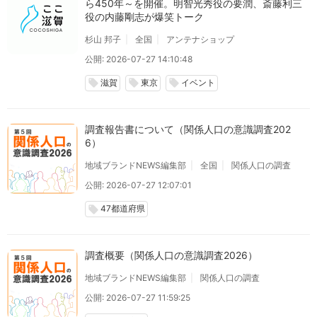
ら450年～を開催。明智光秀役の要潤、斎藤利三
役の内藤剛志が爆笑トーク
杉山 邦子
全国
アンテナショップ
公開: 2026-07-27 14:10:48
滋賀
東京
イベント
local_offer
local_offer
local_offer
調査報告書について（関係人口の意識調査202
6）
地域ブランドNEWS編集部
全国
関係人口の調査
公開: 2026-07-27 12:07:01
47都道府県
local_offer
調査概要（関係人口の意識調査2026）
地域ブランドNEWS編集部
関係人口の調査
公開: 2026-07-27 11:59:25