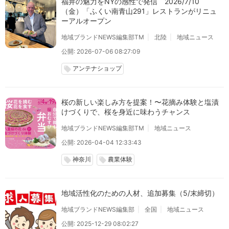
福井の魅力をNYの感性で発信 2026/7/10
（金）「ふくい南青山291」レストランがリニュ
ーアルオープン
地域ブランドNEWS編集部TM
北陸
地域ニュース
公開: 2026-07-06 08:27:09
アンテナショップ
local_offer
桜の新しい楽しみ方を提案！〜花摘み体験と塩漬
けづくりで、桜を身近に味わうチャンス
地域ブランドNEWS編集部TM
地域ニュース
公開: 2026-04-04 12:33:43
神奈川
農業体験
local_offer
local_offer
地域活性化のための人材、追加募集（5/末締切）
地域ブランドNEWS編集部
全国
地域ニュース
公開: 2025-12-29 08:02:27