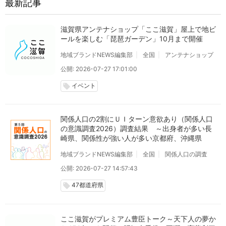
最新記事
滋賀県アンテナショップ「ここ滋賀」屋上で地ビ
ールを楽しむ「琵琶ガーデン」10月まで開催
地域ブランドNEWS編集部
全国
アンテナショップ
公開: 2026-07-27 17:01:00
イベント
local_offer
関係人口の2割にＵＩターン意欲あり（関係人口
の意識調査2026）調査結果 ～出身者が多い長
崎県、関係性が強い人が多い京都府、沖縄県
地域ブランドNEWS編集部
全国
関係人口の調査
公開: 2026-07-27 14:57:43
47都道府県
local_offer
ここ滋賀がプレミアム豊臣トーク～天下人の夢か