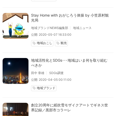
Stay Home with おがじろう体操 by 小笠原村観
光局
地域ブランドNEWS編集部
地域ニュース
公開: 2020-05-07 16:33:00
地域おこし
観光
local_offer
local_offer
地域活性化とSDGs･･･地域はいま何を取り組む
べきか
田中 章雄
SDGs調査
公開: 2020-04-05 00:11:00
地域ブランド
local_offer
創立20周年に紙吹雪モザイクアートでギネス世
界記録／黒部市コラーレ