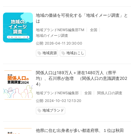
地域の価値を可視化する「地域イメージ調査」と
は
地域ブランドNEWS編集部TM
全国
地域のイメージ調査
公開: 2026-04-11 20:30:00
地域資源
地域おこし
local_offer
local_offer
関係人口は189万人＋潜在1480万人（県平
均）、石川県が急増 （関係人口の意識調査202
4）
地域ブランドNEWS編集部
全国
関係人口の調査
公開: 2024-10-02 12:13:20
地域ブランド
local_offer
他県に住む出身者が多い都道府県、１位は秋田