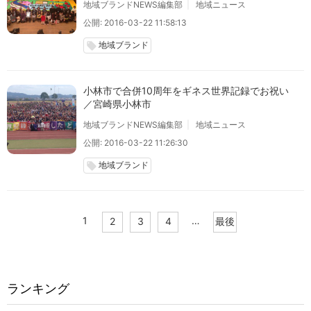
地域ブランドNEWS編集部
地域ニュース
公開: 2016-03-22 11:58:13
地域ブランド
local_offer
小林市で合併10周年をギネス世界記録でお祝い
／宮崎県小林市
地域ブランドNEWS編集部
地域ニュース
公開: 2016-03-22 11:26:30
地域ブランド
local_offer
1
…
2
3
4
最後
ランキング