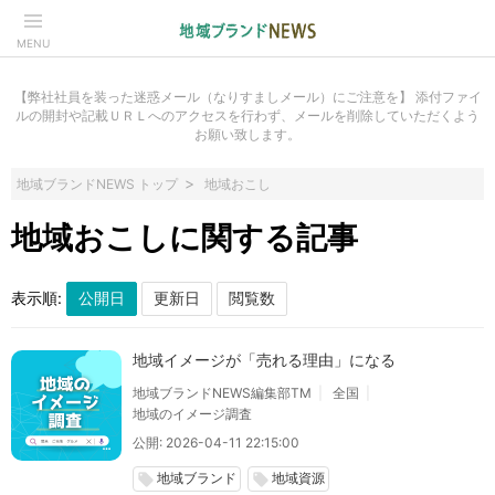
MENU
【弊社社員を装った迷惑メール（なりすましメール）にご注意を】 添付ファイ
ルの開封や記載ＵＲＬへのアクセスを行わず、メールを削除していただくよう
お願い致します。
地域ブランドNEWS トップ
地域おこし
地域おこしに関する記事
表示順:
地域イメージが「売れる理由」になる
地域ブランドNEWS編集部TM
全国
地域のイメージ調査
公開: 2026-04-11 22:15:00
地域ブランド
地域資源
local_offer
local_offer