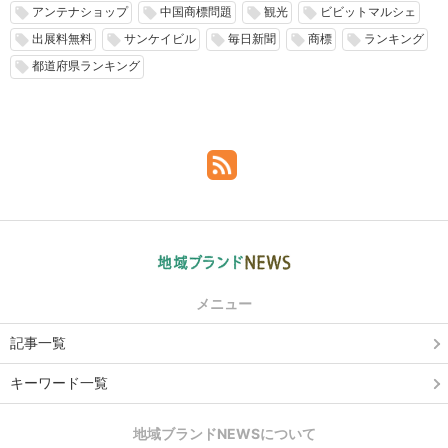
アンテナショップ
中国商標問題
観光
ビビットマルシェ
local_offer
local_offer
local_offer
local_offer
出展料無料
サンケイビル
毎日新聞
商標
ランキング
local_offer
local_offer
local_offer
local_offer
local_offer
都道府県ランキング
local_offer
メニュー
記事一覧
キーワード一覧
地域ブランドNEWSについて