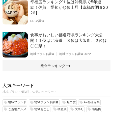
幸福度ランキング１位は沖縄県で5年連
4
続！佐賀、愛知が順位上昇【幸福度調査20
26】
SDGs調査
食事がおいしい都道府県ランキング大公
5
開！１位は北海道、３位は大阪府、２位は
〇〇県！
地域ブランド調査
地域ブランド調査2022
arrow_right_alt
総合ランキング
人気キーワード
地域ブランドNEWSで人気のキーワード
地域ブランド
地域ブランド調査
魅力度
47都道府県
local_offer
local_offer
local_offer
local_offer
ご当地グルメ
地域おこし
物産展
大手町
南船橋
local_offer
local_offer
local_offer
local_offer
local_offer