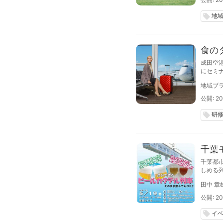
地
local_offer
食の
成田空
にセミ
制約(
地域ブラ
ディズ
公開: 20
研
local_offer
千葉
千葉都
しめる
田中 章
公開: 20
イ
local_offer