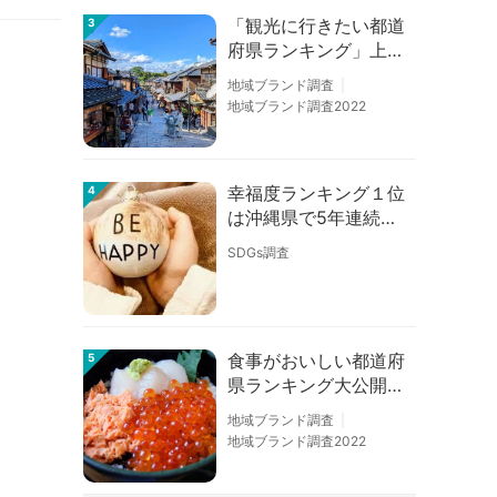
「観光に行きたい都道
3
府県ランキング」上位
の順位に変動あり
地域ブランド調査
地域ブランド調査2022
幸福度ランキング１位
4
は沖縄県で5年連続！
佐賀、愛知が順位上昇
SDGs調査
【幸福度調査2026】
食事がおいしい都道府
5
県ランキング大公開！
１位は北海道、３位は
地域ブランド調査
大阪府、２位は〇〇
地域ブランド調査2022
県！