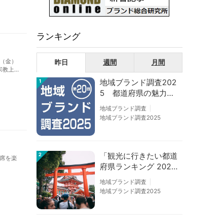
ランキング
（金）
昨日
週間
月間
宗教上の
港、東京
地域ブランド調査202
1
5 都道府県の魅力度
等調査結果
地域ブランド調査
地域ブランド調査2025
「観光に行きたい都道
2
席を楽
府県ランキング 202
6」京都は低下、神奈
地域ブランド調査
川上昇
地域ブランド調査2025