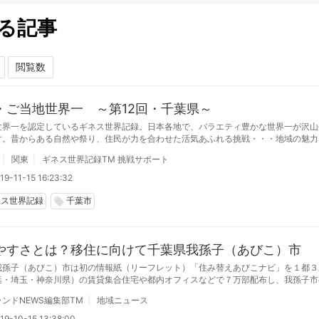
る記事
・ご当地世界一 ～第12回・千葉県～
世界一を認定しているギネス世界記録。日本各地で、バラエティ豊かな世界一が沢山
す。昔からある自然や祭り、住民が力を合わせた活気あふれる挑戦・・・地域の魅力
一を、都道府県ごとにご紹介。第12回は千葉県から。
関東
ギネス世界記録TM 挑戦サポート
9-11-15 16:23:32
ネス世界記録
千葉市
local_offer
やすさとは？移住に向けて千葉県我孫子（あびこ）市
我孫子（あびこ）市は初の情報紙（リーフレット）「住み替えあびこナビ」を１都３
葉・埼玉・神奈川県）の賃貸集合住宅や都内オフィスなどで７万部配布し、我孫子市
をねらう
ンドNEWS編集部TM
地域ニュース
19-10-15 13:38:00