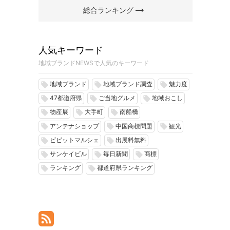
arrow_right_alt
総合ランキング
人気キーワード
地域ブランドNEWSで人気のキーワード
地域ブランド
地域ブランド調査
魅力度
local_offer
local_offer
local_offer
47都道府県
ご当地グルメ
地域おこし
local_offer
local_offer
local_offer
物産展
大手町
南船橋
local_offer
local_offer
local_offer
アンテナショップ
中国商標問題
観光
local_offer
local_offer
local_offer
ビビットマルシェ
出展料無料
local_offer
local_offer
サンケイビル
毎日新聞
商標
local_offer
local_offer
local_offer
ランキング
都道府県ランキング
local_offer
local_offer