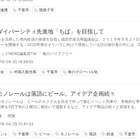
域連携
千葉市
我孫子市
local_offer
local_offer
ダイバーシティ先進地「ちば」を目指して
港を活用した県内経済の発展を目指し成田空港活用協議会は、２０１９年９月２７日
ナーを開催する。2020年東京オリパラに向けて増加している訪日旅行客の中には、
ハラール)や健康上の制約(ベジタリアン等)といった食に制限がある人も訪れ、国際空
ンドNEWS編集部TM
食のバリアフリー
ニーランドをもつ「ちば」は、食のグローバル化を目指す
19-09-20 16:36:55
修会
外国人観光客
千葉市
食のグローバル化
local_offer
local_offer
local_offer
モノレールは落語にビール。アイデア企画続々
市モノレールは、ビールのカクテルを自分で作って飲むイベント列車や、本格的な寄
列車を5月下旬の土曜日に相次いで運航するなど、アイデア商品が続々と登場する。
雄
関東
18-04-25 10:41:23
ベント
千葉県
ビール
モノレール
落語
鉄道
千葉市
local_offer
local_offer
local_offer
local_offer
local_offer
local_offer