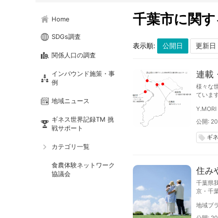
千葉市に関す
Home
SDGs調査
表示順:
関係人口の調査
連載
インバウンド施策・事
例
様々な
ていま
地域ニュース
る世界
Y.MORI
ギネス世界記録TM 挑
公開: 201
戦サポート
ギ
local_offer
カテゴリ一覧
食農体験ネットワーク
住み
協議会
千葉県
京・千
み替え
地域ブラ
公開: 20