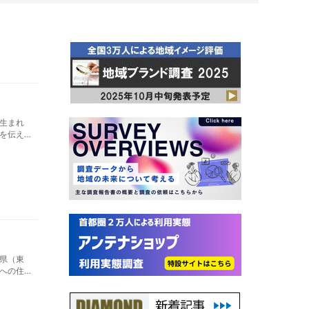
生まれ
を伝え
県（東
への住