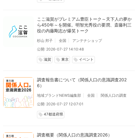
ここ滋賀がプレミアム豊臣トーク～天下人の夢か
ら450年～を開催。明智光秀役の要潤、斎藤利三
役の内藤剛志が爆笑トーク
杉山 邦子
全国
アンテナショップ
公開: 2026-07-27 14:10:48
滋賀
東京
イベント
local_offer
local_offer
local_offer
調査報告書について（関係人口の意識調査202
6）
地域ブランドNEWS編集部
全国
関係人口の調査
公開: 2026-07-27 12:07:01
47都道府県
local_offer
調査概要（関係人口の意識調査2026）