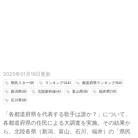
2025年01月19日
更新
県民スター(9)
ランキング(44)
都道府県ランキング(64)
local_offer
local_offer
local_offer
新潟県(6)
北陸新幹線(4)
富山県(8)
福井県(16)
local_offer
local_offer
local_offer
local_offer
石川県(8)
local_offer
「各都道府県を代表する歌手は誰か？」について、
各都道府県の住民による大調査を実施。その結果か
ら、北陸各県（新潟、富山、石川、福井）の「県民