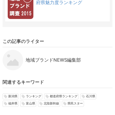
府県魅力度ランキング
この記事のライター
地域ブランドNEWS編集部
関連するキーワード
新潟県
ランキング
都道府県ランキング
石川県
local_offer
local_offer
local_offer
local_offer
福井県
富山県
北陸新幹線
県民スター
local_offer
local_offer
local_offer
local_offer