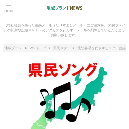
MENU
【弊社社員を装った迷惑メール（なりすましメール）にご注意を】 添付ファイ
ルの開封や記載ＵＲＬへのアクセスを行わず、メールを削除していただくよう
お願い致します。
地域ブランドNEWS トップ
県民スター
北陸各県を代表するスターは誰？