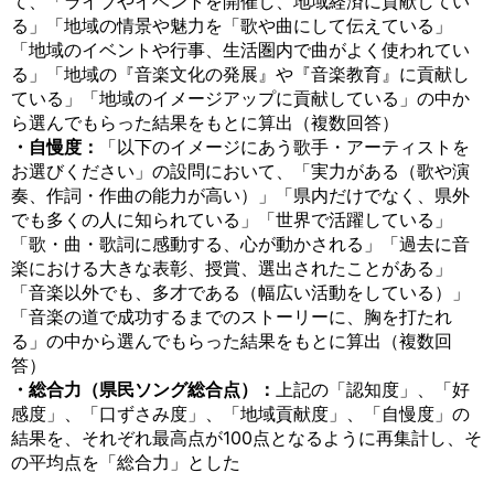
て、「ライブやイベントを開催し、地域経済に貢献してい
る」「地域の情景や魅力を「歌や曲にして伝えている」
「地域のイベントや行事、生活圏内で曲がよく使われてい
る」「地域の『音楽文化の発展』や『音楽教育』に貢献し
ている」「地域のイメージアップに貢献している」の中か
ら選んでもらった結果をもとに算出（複数回答）
・自慢度：
「以下のイメージにあう歌手・アーティストを
お選びください」の設問において、「実力がある（歌や演
奏、作詞・作曲の能力が高い）」「県内だけでなく、県外
でも多くの人に知られている」「世界で活躍している」
「歌・曲・歌詞に感動する、心が動かされる」「過去に音
楽における大きな表彰、授賞、選出されたことがある」
「音楽以外でも、多才である（幅広い活動をしている）」
「音楽の道で成功するまでのストーリーに、胸を打たれ
る」の中から選んでもらった結果をもとに算出（複数回
答）
・総合力（県民ソング総合点）：
上記の「認知度」、「好
感度」、「口ずさみ度」、「地域貢献度」、「自慢度」の
結果を、それぞれ最高点が100点となるように再集計し、そ
の平均点を「総合力」とした