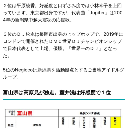
２位は平原綾香。好感度と口ずさみ度では小林幸子を上回
っています。東京都出身ですが、代表曲「Jupiter」は200
4年の新潟県中越大震災の応援歌。
３位のＤＪ松永は長岡市出身のヒップホップで、2019年に
ロンドンで開催されたＤＭＣ世界ＤＪチャンピオンシップ
で日本代表として出場、優勝。「世界一のＤＪ」となっ
た。
5位のNegiccoは新潟県を活動拠点とするご当地アイドルグ
ループ。
富山県は高原兄が独走。室井滋は好感度で１位