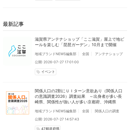
最新記事
滋賀県アンテナショップ「ここ滋賀」屋上で地ビ
ールを楽しむ「琵琶ガーデン」10月まで開催
地域ブランドNEWS編集部
全国
アンテナショップ
公開: 2026-07-27 17:01:00
イベント
local_offer
関係人口の2割にＵＩターン意欲あり（関係人口
の意識調査2026）調査結果 ～出身者が多い長
崎県、関係性が強い人が多い京都府、沖縄県
地域ブランドNEWS編集部
全国
関係人口の調査
公開: 2026-07-27 14:57:43
47都道府県
local_offer