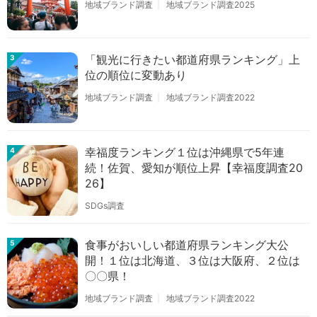
地域ブランド調査
地域ブランド調査2025
「観光に行きたい都道府県ランキング」上
3
位の順位に変動あり
地域ブランド調査
地域ブランド調査2022
幸福度ランキング１位は沖縄県で5年連
4
続！佐賀、愛知が順位上昇【幸福度調査20
26】
SDGs調査
食事がおいしい都道府県ランキング大公
5
開！１位は北海道、３位は大阪府、２位は
〇〇県！
地域ブランド調査
地域ブランド調査2022