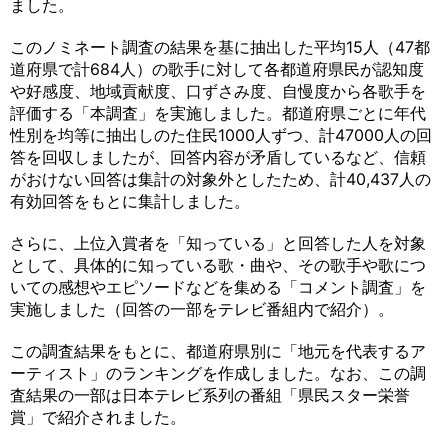
ました。
このノミネート調査の結果を基に抽出した平均15人（47都
道府県で計684人）の歌手に対して各都道府県民が認知度
や好感度、地域貢献度、口ずさみ度、自慢度から各歌手を
評価する「本調査」を実施しました。都道府県ごとに年代
性別を均等に抽出しのた住民1000人ずつ、計47000人の回
答を回収しましたが、回答内容が矛盾しているなど、信頼
がおけない回答は集計の対象外としたため、計40,437人の
有効回答をもとに集計しました。
さらに、上位入賞者を「知っている」と回答した人を対象
として、具体的に知っている歌・曲や、その歌手や歌につ
いての感想やエピソードなどを集める「コメント調査」を
実施しました（回答の一部をテレビ番組内で紹介）。
この調査結果をもとに、都道府県別に「地元を代表するア
ーティスト」のランキングを作成しました。なお、この調
査結果の一部は日本テレビ系列の番組「県民スター栄誉
賞」で紹介されました。