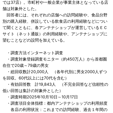
では37店）。市町村や一般企業が事業主体となっている店
舗は対象外とした。
回答者には、それぞれの店舗への訪問経験や、食品分野
別の購入経験、併設している飲食店の利用経験などについ
て聞くとともに、各アンテナショップが運営しているＥＣ
サイト（ネット通販）の利用経験や、アンテナショップに
望むことなどの設問を加えている。
・調査方法インターネット調査
・調査対象登録調査モニター（約450万人）から首都圏
在住で20歳～79歳の男女
・総回収数計20,000人 （各年代別に男女2000人ずつ
を回収。60代以上には70代を含む）
・有効回答数 計19,843人 （不完全回答など信頼性の
低い回答は集計の対象外とした）
・調査時期2025年10月10日～10月17日
・調査項目全体指標：都内アンテナショップの利用頻度
各店の利用状況：これまでの訪問経験、過去１年間の