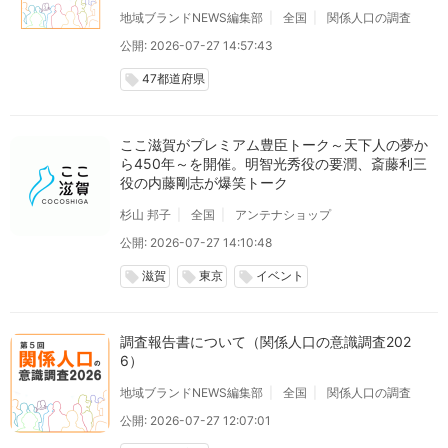
地域ブランドNEWS編集部
全国
関係人口の調査
公開: 2026-07-27 14:57:43
47都道府県
local_offer
ここ滋賀がプレミアム豊臣トーク～天下人の夢か
ら450年～を開催。明智光秀役の要潤、斎藤利三
役の内藤剛志が爆笑トーク
杉山 邦子
全国
アンテナショップ
公開: 2026-07-27 14:10:48
滋賀
東京
イベント
local_offer
local_offer
local_offer
調査報告書について（関係人口の意識調査202
6）
地域ブランドNEWS編集部
全国
関係人口の調査
公開: 2026-07-27 12:07:01