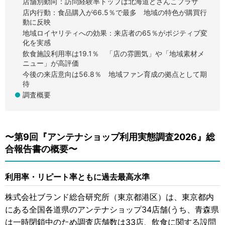
店舗別動向：訪問経験率トップは北海道どさんこプラザ
店内行動：食品購入が66.5％で最多 地域の特色が購買行
動に反映
地域ロイヤリティへの効果：来店者の65％がポジティブ変
化を実感
飲食施設利用率は19.1％ 「店の雰囲気」や「地域素材メ
ニュー」が高評価
今後の来店意向は56.8％ 地域ファン育成の拠点として期
待
調査概要
〜第9回『アンテナショップ利用実態調査2026』総
合報告書の概要〜
利用率・リピート率ともに過去最高水準
株式会社ブランド総合研究所（東京都港区）は、東京都内
にある全国各道県のアンテナショップ34店舗(うち、青森県
は一時閉鎖中のため調査店舗数は33店、飲食に関する設問