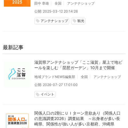
田中 章雄
全国
アンテナショップ
公開: 2025-03-12 20:14:26
アンテナショップ
観光
local_offer
local_offer
最新記事
滋賀県アンテナショップ「ここ滋賀」屋上で地ビ
ールを楽しむ「琵琶ガーデン」10月まで開催
地域ブランドNEWS編集部
全国
アンテナショップ
公開: 2026-07-27 17:01:00
イベント
local_offer
関係人口の2割にＵＩターン意欲あり（関係人口
の意識調査2026）調査結果 ～出身者が多い長
崎県、関係性が強い人が多い京都府、沖縄県