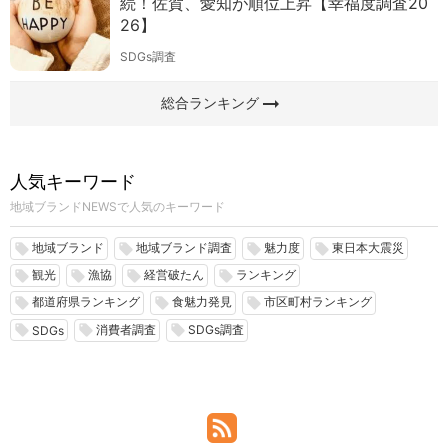
続！佐賀、愛知が順位上昇【幸福度調査20
26】
SDGs調査
arrow_right_alt
総合ランキング
人気キーワード
地域ブランドNEWSで人気のキーワード
地域ブランド
地域ブランド調査
魅力度
東日本大震災
local_offer
local_offer
local_offer
local_offer
観光
漁協
経営破たん
ランキング
local_offer
local_offer
local_offer
local_offer
都道府県ランキング
食魅力発見
市区町村ランキング
local_offer
local_offer
local_offer
消費者調査
SDGs調査
local_offer
local_offer
local_offer
SDGs