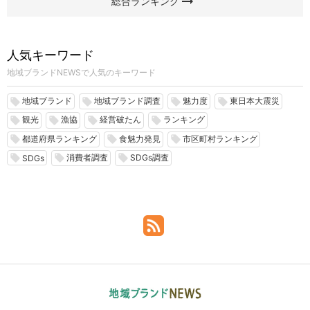
arrow_right_alt
総合ランキング
人気キーワード
地域ブランドNEWSで人気のキーワード
地域ブランド
地域ブランド調査
魅力度
東日本大震災
local_offer
local_offer
local_offer
local_offer
観光
漁協
経営破たん
ランキング
local_offer
local_offer
local_offer
local_offer
都道府県ランキング
食魅力発見
市区町村ランキング
local_offer
local_offer
local_offer
消費者調査
SDGs調査
local_offer
local_offer
local_offer
SDGs