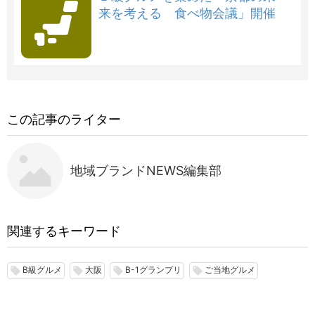
来を考える 食べ物会議」開催
この記事のライター
地域ブランドNEWS編集部
関連するキーワード
B級グルメ
大阪
B-1グランプリ
ご当地グルメ
local_offer
local_offer
local_offer
local_offer