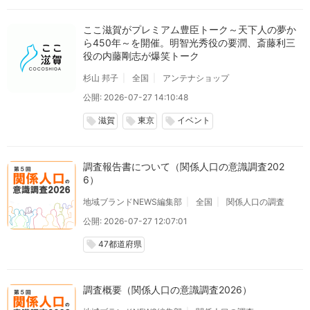
ここ滋賀がプレミアム豊臣トーク～天下人の夢か
ら450年～を開催。明智光秀役の要潤、斎藤利三
役の内藤剛志が爆笑トーク
杉山 邦子
全国
アンテナショップ
公開: 2026-07-27 14:10:48
滋賀
東京
イベント
local_offer
local_offer
local_offer
調査報告書について（関係人口の意識調査202
6）
地域ブランドNEWS編集部
全国
関係人口の調査
公開: 2026-07-27 12:07:01
47都道府県
local_offer
調査概要（関係人口の意識調査2026）