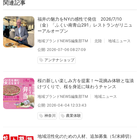
関連記事
福井の魅力をNYの感性で発信 2026/7/10
（金）「ふくい南青山291」レストランがリニュ
ーアルオープン
地域ブランドNEWS編集部TM
北陸
地域ニュース
公開: 2026-07-06 08:27:09
アンテナショップ
local_offer
桜の新しい楽しみ方を提案！〜花摘み体験と塩漬
けづくりで、桜を身近に味わうチャンス
地域ブランドNEWS編集部TM
地域ニュース
公開: 2026-04-04 12:33:43
神奈川
農業体験
local_offer
local_offer
地域活性化のための人材、追加募集（5/末締切）