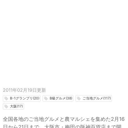
2011年02月19日
更新
B-1グランプリ(20)
B級グルメ(38)
ご当地グルメ(117)
local_offer
local_offer
local_offer
大阪(17)
local_offer
全国各地のご当地グルメと農マルシェを集めた2月16
日から21日まで、大阪市・梅田の阪神百貨店まで開