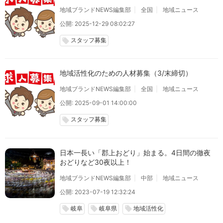
地域ブランドNEWS編集部
全国
地域ニュース
公開: 2025-12-29 08:02:27
スタッフ募集
local_offer
地域活性化のための人材募集（3/末締切）
地域ブランドNEWS編集部
全国
地域ニュース
公開: 2025-09-01 14:00:00
スタッフ募集
local_offer
日本一長い「郡上おどり」始まる。4日間の徹夜
おどりなど30夜以上！
地域ブランドNEWS編集部
中部
地域ニュース
公開: 2023-07-19 12:32:24
岐阜
岐阜県
地域活性化
local_offer
local_offer
local_offer