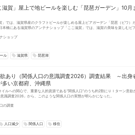
こ滋賀」屋上で地ビールを楽しむ「琵琶ガーデン」10月
賀」では、滋賀県産のクラフトビールが楽しめる屋上ビアガーデン「琵琶（ビワ）
期間、毎週金曜日の17:00から21:00まで開催している。（※雨天中止）
ナショップ
ール
滋賀県
琵琶湖
local_offer
local_offer
欲あり（関係人口の意識調査2026）調査結果 ～出身
が多い京都府、沖縄県
タイルへの関心で、重要な人的資源である“関係人口”のうち約2割にＵＩターン意欲が
意識調査2026」から、このような関係人口の実態が明らかになった。
口の調査
人口減少
関係人口
移住
cal_offer
local_offer
local_offer