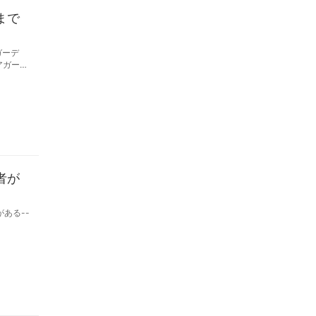
まで
ガーデ
者が
ある--