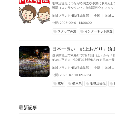
地域活性化につながる調査や事業に取り組む
興部（コンサルタント、地域活性化すフタッ
卒、第二新卒、中途採用で、2026年3月末
地域ブランドNEWS編集部
全国
地域ニ
公開: 2025-09-01 14:00:00
スタッフ募集
インターネット調査
local_offer
local_offer
日本一長い「郡上おどり」始ま
岐阜県郡上市八幡町で7月15日（土）から「
納めに至るまで30夜以上開催される日本一
地域ブランドNEWS編集部
中部
地域ニ
公開: 2023-07-19 12:32:24
岐阜
岐阜県
地域活性化
local_offer
local_offer
local_offer
local_offer
最新記事