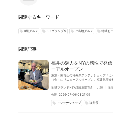
関連するキーワード
B級グルメ
B-1グランプリ
ご当地グルメ
地域お
local_offer
local_offer
local_offer
local_offer
関連記事
福井の魅力をNYの感性で発信 
ーアルオープン
東京・南青山の福井県アンテナショップ「ふくい南青
（金）にリニューアルオープン。福井県産食
る。
地域ブランドNEWS編集部TM
北陸
地
公開: 2026-07-06 08:27:09
アンテナショップ
福井県
local_offer
local_offer