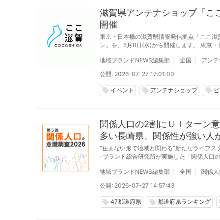
滋賀県アンテナショップ「こ
開催
東京・日本橋の滋賀県情報発信拠点「ここ滋
ン」を、5月8日(水)から開催します。 東京・日本橋にある滋賀県のアンテナショップ「ここ滋賀」では、滋賀の美味を楽しむビアガーデ
ン「琵琶ガーデン」をで10月31日(木)までの
地域ブランドNEWS編集部
全国
アンテ
公開: 2026-07-27 17:01:00
イベント
アンテナショップ
ビ
local_offer
local_offer
local_offer
関係人口の2割にＵＩターン意
多い長崎県、関係性が強い人
“住まない形で地域と関わる”新たなライフス
-ブランド総合研究所が実施した「関係人口の
地域ブランドNEWS編集部
全国
関係人
公開: 2026-07-27 14:57:43
47都道府県
都道府県ランキング
local_offer
local_offer
lo