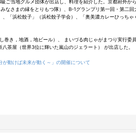
B級ご当地グルメ団体が出店し、料理を紹介した。京都府外から
（みなさまの縁をとりもつ隊）、B-1グランプリ第一回・第二回
）、「浜松餃子」（浜松餃子学会）、「奥美濃カレーひっちゃ
し巻き，地酒，地ビール）、 まいづる肉じゃがまつり実行委
 新八茶屋（世界3位に輝いた嵐山のジェラート） が出店した。
分が動けば未来が動く～」の開催について