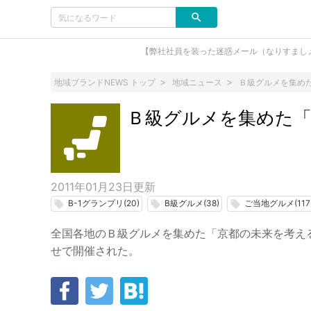
【弊社社員を装った迷惑メール（なりすまし
地域ブランドNEWS トップ
地域ニュース
Ｂ級グルメを集め
Ｂ級グルメを集めた「
2011年01月23日
更新
B-1グランプリ(20)
B級グルメ(38)
ご当地グルメ(117
local_offer
local_offer
local_offer
全国各地のＢ級グルメを集めた「京都の未来を考える
せで開催された。