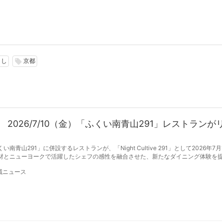
こし
京都
local_offer
2026/7/10（金）「ふくい南青山291」レストランが
山291」に併設するレストランが、「Night Cultive 291」として2026年7月
材とニューヨークで活躍したシェフの感性を融合させた、新たなダイニング体験を
域ニュース