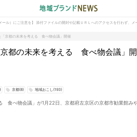
メール）にご注意を】 添付ファイルの開封や記載ＵＲＬへのアクセスを行わず、メ
た「京都の未来を考える 食べ物会議」開催
京都の未来を考える 食べ物会議」開
)
京都(8)
地域おこし(193)
local_offer
local_offer
 食べ物会議」が1月22日、京都府左京区の京都市勧業館み