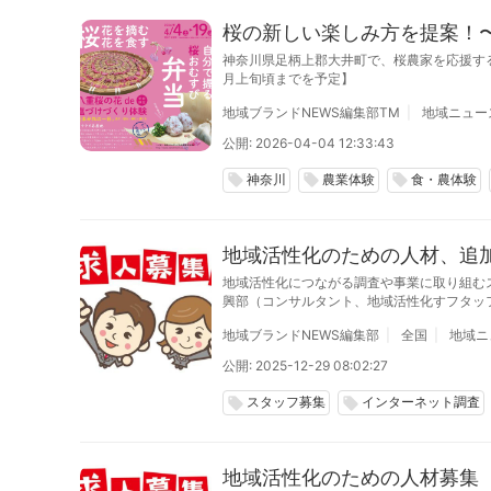
桜の新しい楽しみ方を提案！
神奈川県足柄上郡大井町で、桜農家を応援す
月上旬頃までを予定】
地域ブランドNEWS編集部TM
地域ニュー
公開: 2026-04-04 12:33:43
神奈川
農業体験
食・農体験
local_offer
local_offer
local_offer
地域活性化のための人材、追加
地域活性化につながる調査や事業に取り組む
興部（コンサルタント、地域活性化すフタッ
卒、第二新卒、中途採用で、2026年5月末
地域ブランドNEWS編集部
全国
地域ニ
公開: 2025-12-29 08:02:27
スタッフ募集
インターネット調査
local_offer
local_offer
地域活性化のための人材募集（