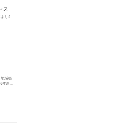
ンス
より4
、地域振
6年新