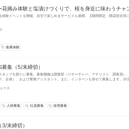
〜花摘み体験と塩漬けづくりで、桜を身近に味わうチャ
る体験イベントを開催、自宅で楽しめるサービスも展開。【期間限定：開花状況等に
ス
食農体験
local_offer
募集（5/末締切）
スタッフを新たに募集。募集職種は調査部（リサーチャー、アナリスト、調査員）
フ、企画）、および業務アシスタント。また、インターンも併せて募集します。202
日締切。募集数は若干名。
ュース
人材募集
社員募集
採用募集
local_offer
local_offer
local_offer
3/末締切）