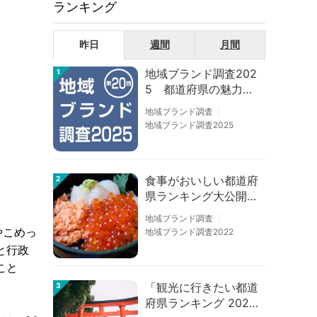
ランキング
昨日
週間
月間
地域ブランド調査202
1
5 都道府県の魅力度
等調査結果
地域ブランド調査
地域ブランド調査2025
食事がおいしい都道府
2
県ランキング大公開！
１位は北海道、３位は
地域ブランド調査
大阪府、２位は〇〇
やこめっ
地域ブランド調査2022
県！
と行政
こと
「観光に行きたい都道
3
府県ランキング 202