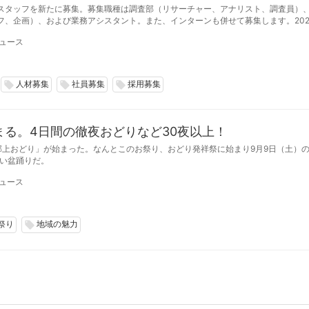
スタッフを新たに募集。募集職種は調査部（リサーチャー、アナリスト、調査員）
フ、企画）、および業務アシスタント。また、インターンも併せて募集します。202
日締切。募集数は若干名。
ュース
人材募集
社員募集
採用募集
local_offer
local_offer
local_offer
る。4日間の徹夜おどりなど30夜以上！
郡上おどり」が始まった。なんとこのお祭り、おどり発祥祭に始まり9月9日（土）
長い盆踊りだ。
ュース
祭り
地域の魅力
local_offer