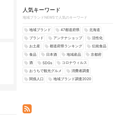
人気キーワード
地域ブランドNEWSで人気のキーワード
地域ブランド
47都道府県
北海道
local_offer
local_offer
local_offer
ブランド
アンテナショップ
活性化
local_offer
local_offer
local_offer
お土産
都道府県ランキング
伝統食品
local_offer
local_offer
local_offer
食品
日本酒
地域産品
京都府
local_offer
local_offer
local_offer
local_offer
酒
コロナウィルス
local_offer
local_offer
local_offer
SDGs
おうちで観光グルメ
消費者調査
local_offer
local_offer
関係人口
地域ブランド調査2020
local_offer
local_offer