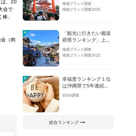
6」京都は低下、神奈
は、20
地域ブランド調査
川上昇
大会で
地域ブランド調査2025
く棒」
「観光に行きたい都道
4
員会（肉
府県ランキング」上位
の順位に変動あり
地域ブランド調査
地域ブランド調査2022
幸福度ランキング１位
5
は沖縄県で5年連続！
佐賀、愛知が順位上昇
SDGs調査
【幸福度調査2026】
arrow_right_alt
総合ランキング