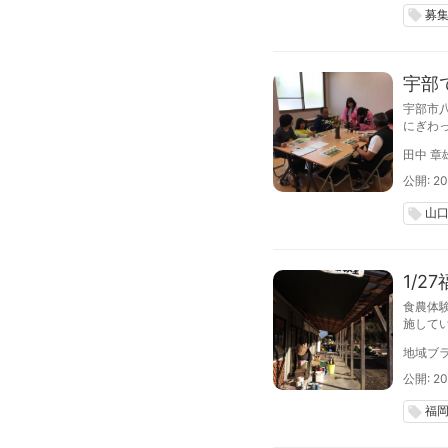
募
local_offer
宇部
宇部市
にぎわ
製茶体
田中 章
べる体
公開: 20
山
local_offer
1/
食農体
施してい
に取り
地域ブラ
公開: 20
福
local_offer