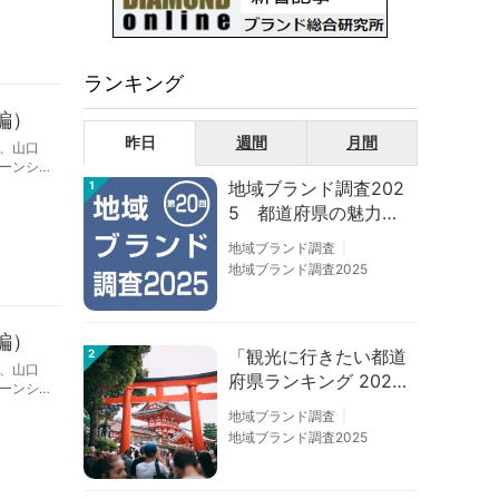
ランキング
編）
昨日
週間
月間
、山口
ーンシ
地域ブランド調査202
での販
1
を学ぶ
5 都道府県の魅力度
等調査結果
地域ブランド調査
地域ブランド調査2025
編）
「観光に行きたい都道
2
、山口
府県ランキング 202
ーンシ
6」京都は低下、神奈
での販
地域ブランド調査
を学ぶ
川上昇
地域ブランド調査2025