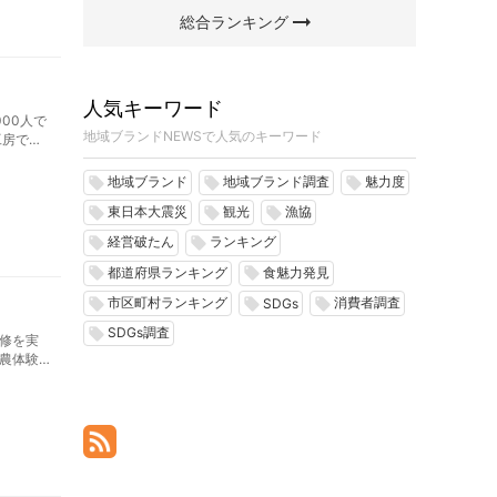
arrow_right_alt
総合ランキング
人気キーワード
00人で
地域ブランドNEWSで人気のキーワード
工房での
飲み比
地域ブランド
地域ブランド調査
魅力度
local_offer
local_offer
local_offer
東日本大震災
観光
漁協
local_offer
local_offer
local_offer
経営破たん
ランキング
local_offer
local_offer
都道府県ランキング
食魅力発見
local_offer
local_offer
市区町村ランキング
消費者調査
local_offer
local_offer
local_offer
SDGs
SDGs調査
local_offer
修を実
食農体験