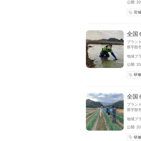
公開: 20
宮
local_offer
全国
ブラン
県宇部
ップ参
地域ブラ
売や、
内容と
公開: 20
研
local_offer
全国
ブラン
県宇部
ップ参
地域ブラ
売や、
内容と
公開: 20
研
local_offer