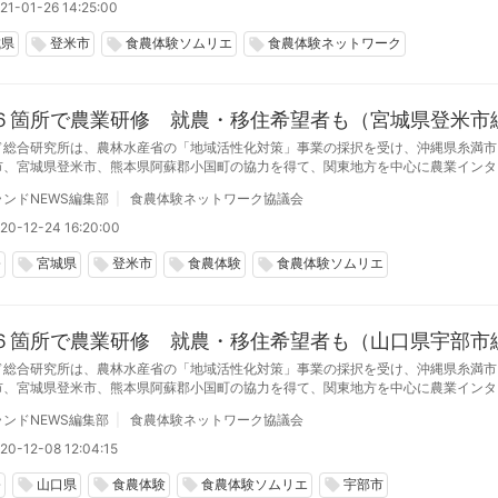
21-01-26 14:25:00
城県
登米市
食農体験ソムリエ
食農体験ネットワーク
local_offer
local_offer
local_offer
６箇所で農業研修 就農・移住希望者も（宮城県登米市
ド総合研究所は、農林水産省の「地域活性化対策」事業の採択を受け、沖縄県糸満市
市、宮城県登米市、熊本県阿蘇郡小国町の協力を得て、関東地方を中心に農業インタ
加者を各地域で受け入れている。本研修は一次産業の農業だけにとどまらず、直売所
ンドNEWS編集部
食農体験ネットワーク協議会
加工食品づくり、農家レストランでのサービス、動画制作など、実践的な６次産業化
なっている。 滋賀県東近江市、長崎県大村市は、募集を終了した。
20-12-24 16:20:00
修
宮城県
登米市
食農体験
食農体験ソムリエ
local_offer
local_offer
local_offer
local_offer
６箇所で農業研修 就農・移住希望者も（山口県宇部市
ド総合研究所は、農林水産省の「地域活性化対策」事業の採択を受け、沖縄県糸満市
市、宮城県登米市、熊本県阿蘇郡小国町の協力を得て、関東地方を中心に農業インタ
加者を各地域で受け入れている。本研修は一次産業の農業だけにとどまらず、直売所
ンドNEWS編集部
食農体験ネットワーク協議会
加工食品づくり、農家レストランでのサービス、動画制作など、実践的な６次産業化
なっている。 滋賀県東近江市、長崎県大村市は11月中旬より募集を開始した。
20-12-08 12:04:15
修
山口県
食農体験
食農体験ソムリエ
宇部市
local_offer
local_offer
local_offer
local_offer