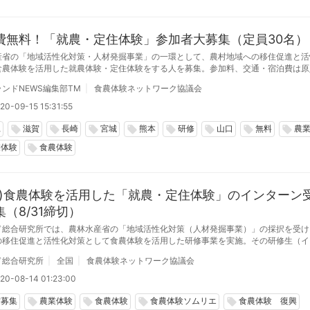
費無料！「就農・定住体験」参加者大募集（定員30名）
産省の「地域活性化対策・人材発掘事業」の一環として、農村地域への移住促進と活
食農体験を活用した就農体験・定住体験をする人を募集。参加料、交通・宿泊費は原
30名を募集します。就農や移住定住希望の方はご参加ください
ンドNEWS編集部TM
食農体験ネットワーク協議会
20-09-15 15:31:55
縄
滋賀
長崎
宮城
熊本
研修
山口
無料
農
local_offer
local_offer
local_offer
local_offer
local_offer
local_offer
local_offer
local_offer
業体験
食農体験
local_offer
了)食農体験を活用した「就農・定住体験」のインターン
（8/31締切）
ド総合研究所では、農林水産省の「地域活性化対策（人材発掘事業）」の採択を受け
の移住促進と活性化対策として食農体験を活用した研修事業を実施。その研修生（イ
15日間受け入れる地域・施設（全国で6施設）を募集します。
ド総合研究所
全国
食農体験ネットワーク協議会
20-08-14 01:23:00
材募集
農業体験
食農体験
食農体験ソムリエ
食農体験 復興
local_offer
local_offer
local_offer
local_offer