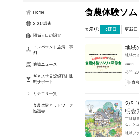
食農体験ソム
Home
SDGs調査
表示順:
関係人口の調査
地域
インバウンド施策・事
例
地域の
地域ニュース
suriki
公開: 20
ギネス世界記録TM 挑
戦サポート
食
local_offer
カテゴリ一覧
2/
食農体験ネットワーク
明会
協議会
宮城県
る」を
これま
地域ブラ