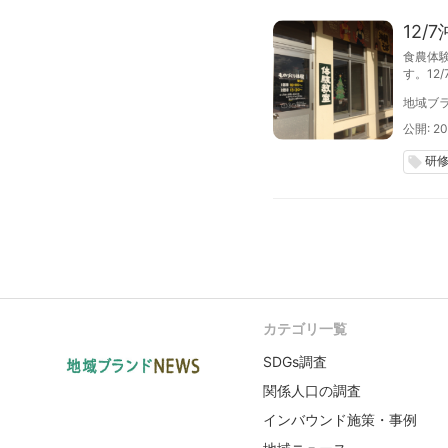
12
食農体
す。1
を実施
地域ブラ
公開: 20
研
local_offer
カテゴリ一覧
SDGs調査
関係人口の調査
インバウンド施策・事例