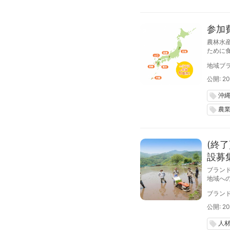
参加
農林水
ために
で定員
地域ブラ
公開: 20
沖
local_offer
農
local_offer
(終
設募集
ブラン
地域へ
ン）を
ブラン
公開: 20
人
local_offer