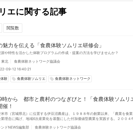
リエに関する記事
の魅力を伝える「食農体験ソムリエ研修会」
資源や特性を活かした体験プログラムの作成・提案の方法を学びませんか？
東北
食農体験ネットワーク協議会
22-09-12 16:40:21
農体験
食農体験ソムリエ
食農体験ネットワーク
local_offer
local_offer
5 19時から 都市と農村のつなぎびと！「食農体験ソムリ
開催！
登米市（宮城県北）に位置する伊豆沼農産は、１９８８年の創業以来、「農業を食業
企業理念に掲げ、地域6次産業化を基盤にした付加価値型農業を実践する。２００４
での事業に加え、農泊・インバウンドといった都市農村交流を目指し活動している。
ンドNEWS編集部
食農体験ネットワーク協議会