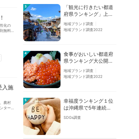
「観光に行きたい都道
3
府県ランキング」上位
！
の順位に変動あり
地域ブランド調査
性化の
地域ブランド調査2022
則無料
食事がおいしい都道府
4
業
県ランキング大公開！
１位は北海道、３位は
地域ブランド調査
大阪府、２位は〇〇
地域ブランド調査2022
県！
受入施
幸福度ランキング１位
5
、農村
は沖縄県で5年連続！
ンター
佐賀、愛知が順位上昇
SDGs調査
【幸福度調査2026】