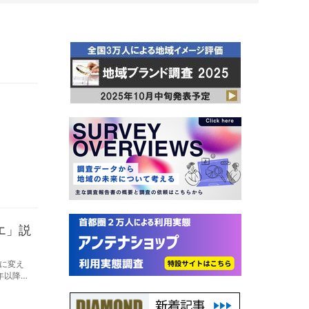
エ」説
に変え
年以降は