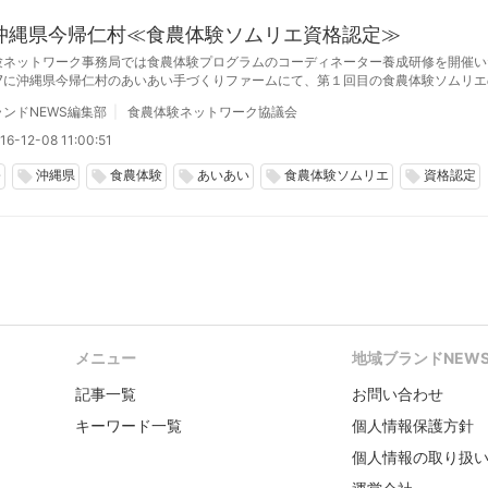
/7沖縄県今帰仁村≪食農体験ソムリエ資格認定≫
験ネットワーク事務局では食農体験プログラムのコーディネーター養成研修を開催い
2/7に沖縄県今帰仁村のあいあい手づくりファームにて、第１回目の食農体験ソムリ
しました。
ンドNEWS編集部
食農体験ネットワーク協議会
16-12-08 11:00:51
修
沖縄県
食農体験
あいあい
食農体験ソムリエ
資格認定
local_offer
local_offer
local_offer
local_offer
local_offer
メニュー
地域ブランドNEW
記事一覧
お問い合わせ
キーワード一覧
個人情報保護方針
個人情報の取り扱