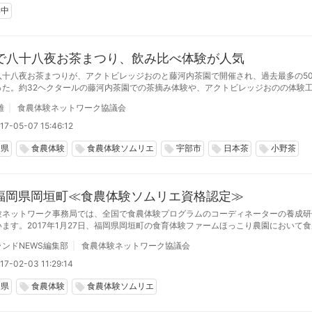
集中
で八十八夜お茶まつり、飲み比べ体験が人気
八十八夜お茶まつりが、アクトビレッジおのと藤河内茶園で開催され、過去最多の50
った。約32ヘクタールの藤河内茶園での茶摘み体験や、アクトビレッジおのの体験
験などが行われた。その中で、食農体験ソムリエによる温度によるお茶の味の違いを
雄
食農体験ネットワーク協議会
験が人気を集めた。
17-05-07 15:46:12
口県
食農体験
食農体験ソムリエ
宇部市
日本茶
小野茶
local_offer
local_offer
local_offer
local_offer
local_offer
27福岡県岡垣町≪食農体験ソムリエ資格認定≫
験ネットワーク事務局では、全国で食農体験プログラムのコーディネーターの養成研
ます。2017年1月27日、福岡県岡垣町の食育体験ファームほっこり農園において
組みたい方々を中
ンドNEWS編集部
食農体験ネットワーク協議会
17-02-03 11:29:14
岡県
食農体験
食農体験ソムリエ
local_offer
local_offer