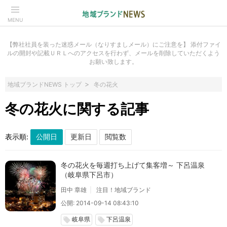
MENU
【弊社社員を装った迷惑メール（なりすましメール）にご注意を】 添付ファイ
ルの開封や記載ＵＲＬへのアクセスを行わず、メールを削除していただくよう
お願い致します。
地域ブランドNEWS トップ
冬の花火
冬の花火に関する記事
表示順:
冬の花火を毎週打ち上げて集客増～ 下呂温泉
（岐阜県下呂市）
田中 章雄
注目！地域ブランド
公開: 2014-09-14 08:43:10
岐阜県
下呂温泉
local_offer
local_offer