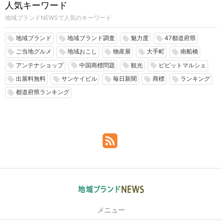
人気キーワード
地域ブランドNEWSで人気のキーワード
地域ブランド
地域ブランド調査
魅力度
47都道府県
local_offer
local_offer
local_offer
local_offer
ご当地グルメ
地域おこし
物産展
大手町
南船橋
local_offer
local_offer
local_offer
local_offer
local_offer
アンテナショップ
中国商標問題
観光
ビビットマルシェ
local_offer
local_offer
local_offer
local_offer
出展料無料
サンケイビル
毎日新聞
商標
ランキング
local_offer
local_offer
local_offer
local_offer
local_offer
都道府県ランキング
local_offer
メニュー