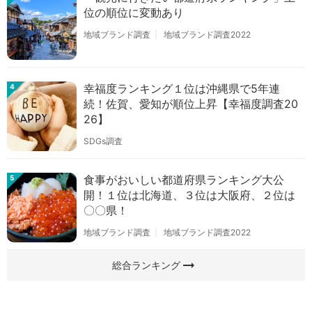
位の順位に変動あり
地域ブランド調査
地域ブランド調査2022
幸福度ランキング１位は沖縄県で5年連
4
続！佐賀、愛知が順位上昇【幸福度調査20
26】
SDGs調査
食事がおいしい都道府県ランキング大公
5
開！１位は北海道、３位は大阪府、２位は
〇〇県！
地域ブランド調査
地域ブランド調査2022
arrow_right_alt
総合ランキング