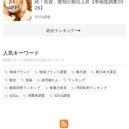
続！佐賀、愛知が順位上昇【幸福度調査20
26】
SDGs調査
arrow_right_alt
総合ランキング
人気キーワード
地域ブランドNEWSで人気のキーワード
地域ブランド
地域ブランド調査
魅力度
東日本大震災
local_offer
local_offer
local_offer
local_offer
観光
漁協
経営破たん
ランキング
local_offer
local_offer
local_offer
local_offer
都道府県ランキング
食魅力発見
市区町村ランキング
local_offer
local_offer
local_offer
消費者調査
SDGs調査
local_offer
local_offer
local_offer
SDGs