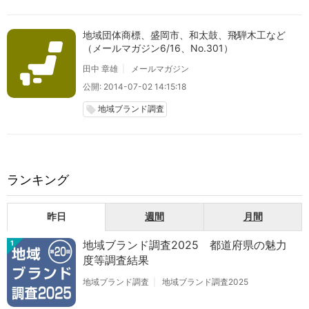
地域団体商標、盛岡市、和太鼓、飛騨木工など
（メールマガジン6/16、No.301）
田中 章雄
メールマガジン
公開: 2014-07-02 14:15:18
地域ブランド調査
local_offer
ランキング
昨日
週間
月間
地域ブランド調査2025 都道府県の魅力
1
度等調査結果
地域ブランド調査
地域ブランド調査2025