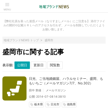
MENU
【弊社社員を装った迷惑メール（なりすましメール）にご注意を】 添付ファイ
ルの開封や記載ＵＲＬへのアクセスを行わず、メールを削除していただくよう
お願い致します。
地域ブランドNEWS トップ
盛岡市
盛岡市に関する記事
表示順:
日光、ご当地婚姻届、ハラルセミナー、盛岡、も
もいちご（メールマガジン7/7、No.302）
田中 章雄
メールマガジン
公開: 2014-07-08 14:38:10
栃木県
日光市
徳島県
local_offer
local_offer
local_offer