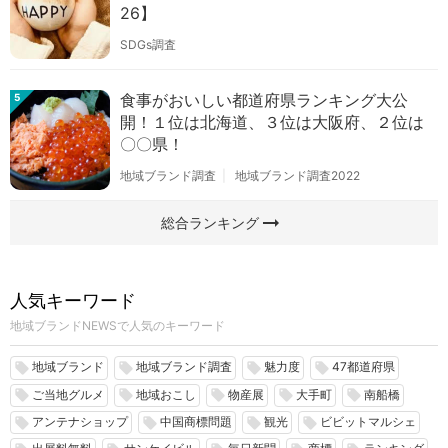
26】
SDGs調査
食事がおいしい都道府県ランキング大公
5
開！１位は北海道、３位は大阪府、２位は
〇〇県！
地域ブランド調査
地域ブランド調査2022
arrow_right_alt
総合ランキング
人気キーワード
地域ブランドNEWSで人気のキーワード
地域ブランド
地域ブランド調査
魅力度
47都道府県
local_offer
local_offer
local_offer
local_offer
ご当地グルメ
地域おこし
物産展
大手町
南船橋
local_offer
local_offer
local_offer
local_offer
local_offer
アンテナショップ
中国商標問題
観光
ビビットマルシェ
local_offer
local_offer
local_offer
local_offer