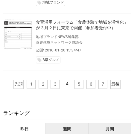
地域ブランド
local_offer
食育活用フォーラム「食農体験で地域を活性化」
が３月２日に東京で開催（参加者受付中）
地域ブランドNEWS編集部
食農体験ネットワーク協議会
公開: 2016-01-20 15:34:47
B級グルメ
local_offer
4
先頭
1
2
3
5
6
7
最後
ランキング
昨日
週間
月間