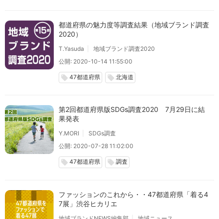
都道府県の魅力度等調査結果（地域ブランド調査
2020）
T.Yasuda
地域ブランド調査2020
公開: 2020-10-14 11:55:00
47都道府県
北海道
local_offer
local_offer
第2回都道府県版SDGs調査2020 7月29日に結
果発表
Y.MORI
SDGs調査
公開: 2020-07-28 11:02:00
47都道府県
調査
local_offer
local_offer
ファッションのこれから・・47都道府県「着る4
7展」渋谷ヒカリエ
地域ブランドNEWS編集部
地域ニュース