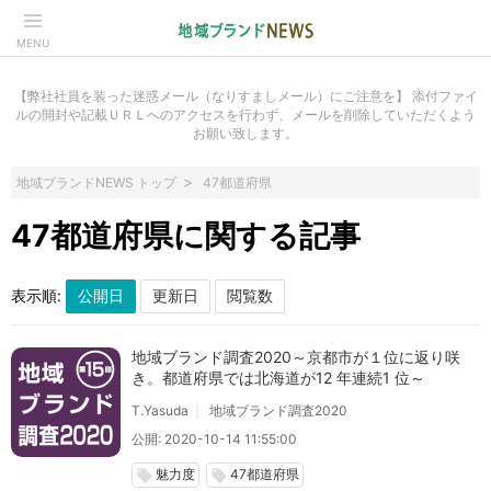
MENU
【弊社社員を装った迷惑メール（なりすましメール）にご注意を】 添付ファイ
ルの開封や記載ＵＲＬへのアクセスを行わず、メールを削除していただくよう
お願い致します。
地域ブランドNEWS トップ
47都道府県
47都道府県に関する記事
表示順:
地域ブランド調査2020～京都市が１位に返り咲
き。都道府県では北海道が12 年連続1 位～
T.Yasuda
地域ブランド調査2020
公開: 2020-10-14 11:55:00
魅力度
47都道府県
local_offer
local_offer