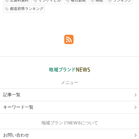
出展料無料
サンケイビル
毎日新聞
商標
ランキング
local_offer
local_offer
local_offer
local_offer
local_offer
都道府県ランキング
local_offer
メニュー
記事一覧
キーワード一覧
地域ブランドNEWSについて
お問い合わせ