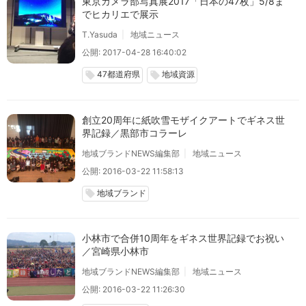
東京カメラ部写真展2017「日本の47枚」5/8ま
でヒカリエで展示
T.Yasuda
地域ニュース
公開: 2017-04-28 16:40:02
47都道府県
地域資源
local_offer
local_offer
創立20周年に紙吹雪モザイクアートでギネス世
界記録／黒部市コラーレ
地域ブランドNEWS編集部
地域ニュース
公開: 2016-03-22 11:58:13
地域ブランド
local_offer
小林市で合併10周年をギネス世界記録でお祝い
／宮崎県小林市
地域ブランドNEWS編集部
地域ニュース
公開: 2016-03-22 11:26:30