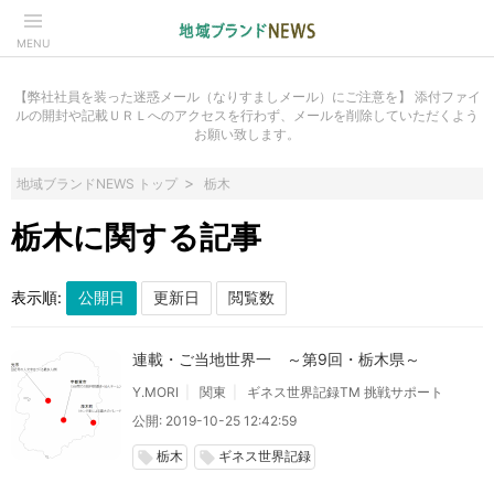
MENU
【弊社社員を装った迷惑メール（なりすましメール）にご注意を】 添付ファイ
ルの開封や記載ＵＲＬへのアクセスを行わず、メールを削除していただくよう
お願い致します。
地域ブランドNEWS トップ
栃木
栃木に関する記事
表示順:
連載・ご当地世界一 ～第9回・栃木県～
Y.MORI
関東
ギネス世界記録TM 挑戦サポート
公開: 2019-10-25 12:42:59
栃木
ギネス世界記録
local_offer
local_offer