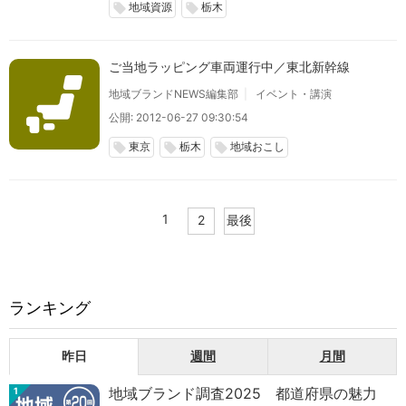
地域資源
栃木
local_offer
local_offer
ご当地ラッピング車両運行中／東北新幹線
地域ブランドNEWS編集部
イベント・講演
公開: 2012-06-27 09:30:54
東京
栃木
地域おこし
local_offer
local_offer
local_offer
1
2
最後
ランキング
昨日
週間
月間
地域ブランド調査2025 都道府県の魅力
1