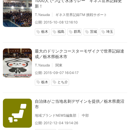
1000人でつなぐ水泳リレー ギネス世界記録更
新！
T.Yasuda
ギネス世界記録TM 挑戦サポート
公開: 2015-10-08 12:16:10
栃木
福島
群馬
茨城
埼玉
local_offer
local_offer
local_offer
local_offer
local_offer
最大のドリンクコースターモザイクで世界記録達
成／栃木県栃木市
T.Yasuda
関東
公開: 2015-09-07 16:04:17
栃木
とち介
local_offer
local_offer
自治体がご当地名刺デザインを提供／栃木県鹿沼
市
地域ブランドNEWS編集部
中部
公開: 2012-12-04 19:14:26