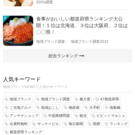
SDGs調査
食事がおいしい都道府県ランキング大公
5
開！１位は北海道、３位は大阪府、２位は
〇〇県！
地域ブランド調査
地域ブランド調査2022
arrow_right_alt
総合ランキング
人気キーワード
地域ブランドNEWSで人気のキーワード
地域ブランド
地域ブランド調査
魅力度
47都道府県
local_offer
local_offer
local_offer
local_offer
ご当地グルメ
地域おこし
物産展
大手町
南船橋
local_offer
local_offer
local_offer
local_offer
local_offer
アンテナショップ
中国商標問題
観光
ビビットマルシェ
local_offer
local_offer
local_offer
local_offer
出展料無料
サンケイビル
毎日新聞
商標
ランキング
local_offer
local_offer
local_offer
local_offer
local_offer
都道府県ランキング
local_offer