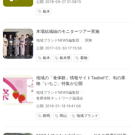
公開: 2018-09-27 21:38:15
栃木
local_offer
本場結城紬のモニターツアー実施
地域ブランドNEWS編集部
関東
公開: 2017-03-30 17:15:56
栃木
栃木県
着物
local_offer
local_offer
local_offer
地域の「食体験」情報サイトTaabelで、旬の果
物「いちご」特集が公開
地域ブランドNEWS編集部
食農体験ネットワーク協議会
公開: 2016-01-18 19:41:06
静岡
岡山
地域ブランド
local_offer
local_offer
local_offer