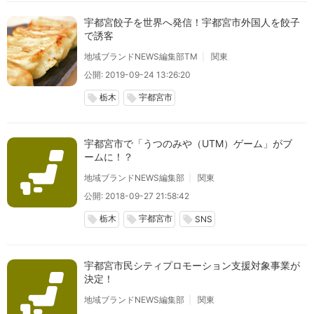
宇都宮餃子を世界へ発信！宇都宮市外国人を餃子
で誘客
地域ブランドNEWS編集部TM
関東
公開: 2019-09-24 13:26:20
栃木
宇都宮市
local_offer
local_offer
宇都宮市で「うつのみや（UTM）ゲーム」がブ
ームに！？
地域ブランドNEWS編集部
関東
公開: 2018-09-27 21:58:42
栃木
宇都宮市
local_offer
local_offer
local_offer
SNS
宇都宮市民シティプロモーション支援対象事業が
決定！
地域ブランドNEWS編集部
関東