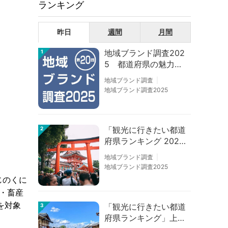
ランキング
昨日
週間
月間
地域ブランド調査202
1
5 都道府県の魅力度
等調査結果
地域ブランド調査
地域ブランド調査2025
「観光に行きたい都道
2
府県ランキング 202
6」京都は低下、神奈
地域ブランド調査
川上昇
地域ブランド調査2025
じのくに
・畜産
を対象
「観光に行きたい都道
3
府県ランキング」上位