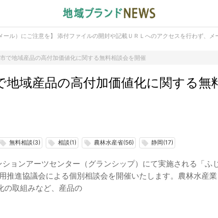
メール）にご注意を】 添付ファイルの開封や記載ＵＲＬへのアクセスを行わず、メ
岡市で地域産品の高付加価値化に関する無料相談会を開催
市で地域産品の高付加価値化に関する無
無料相談(3)
相談(1)
農林水産省(56)
静岡(17)
ocal_offer
local_offer
local_offer
local_offer
ンベンションアーツセンター（グランシップ）にて実施される「ふ
活用推進協議会による個別相談会を開催いたします。農林水産業
化の取組みなど、産品の