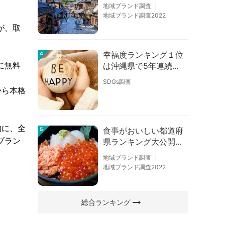
の順位に変動あり
地域ブランド調査
地域ブランド調査2022
が、取
。
幸福度ランキング１位
4
に無料
は沖縄県で5年連続！
佐賀、愛知が順位上昇
SDGs調査
【幸福度調査2026】
から本格
的に、全
食事がおいしい都道府
5
ブラン
県ランキング大公開！
１位は北海道、３位は
地域ブランド調査
大阪府、２位は〇〇
地域ブランド調査2022
県！
arrow_right_alt
総合ランキング