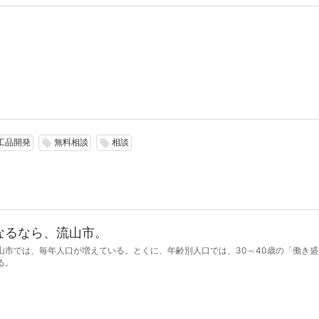
工品開発
無料相談
相談
local_offer
local_offer
なるなら、流山市。
山市では、毎年人口が増えている。とくに、年齢別人口では、30～40歳の「働き盛
る。