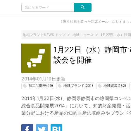
【弊社社員を装った迷惑メール（なりすまし
地域ブランドNEWS トップ
地域ニュース
1月22日（水）静
1月22日（水）静岡
談会を開催
2014年01月19日
更新
加工品開発(49)
地域ブランド(201)
地域資源(132)
local_offer
local_offer
local_offer
l
2014年1月22日(水)、静岡県静岡市の静岡県コ
総合食品開発展2014」において、知的財産発掘・
業分野における産品の知的財産の取組みやブランド