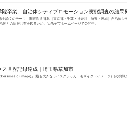
学院卒業。自治体シティプロモーション実態調査の結果
士論文のテーマ「関東圏 5 都県（東京都・千葉・神奈川・埼玉・茨城）自治体シ
自治体との情報共有を図るため、我孫子市ホームページで公開中。
ネス世界記録達成｜埼玉県草加市
cracker mosaic (image)」(最も大きなライスクラッカーモザイク（イメージ）)の挑