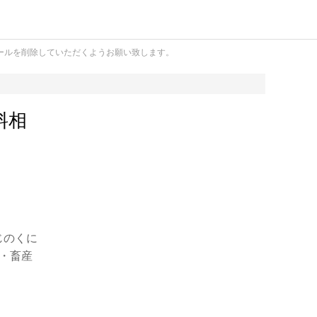
ールを削除していただくようお願い致します。
料相
じのくに
・畜産