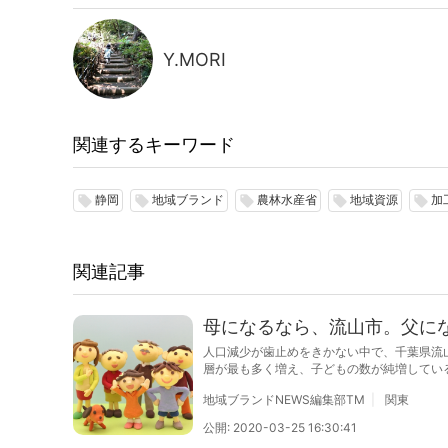
Y.MORI
関連するキーワード
静岡
地域ブランド
農林水産省
地域資源
加
local_offer
local_offer
local_offer
local_offer
local_offer
関連記事
母になるなら、流山市。父に
人口減少が歯止めをきかない中で、千葉県流
層が最も多く増え、子どもの数が純増してい
地域ブランドNEWS編集部TM
関東
公開: 2020-03-25 16:30:41