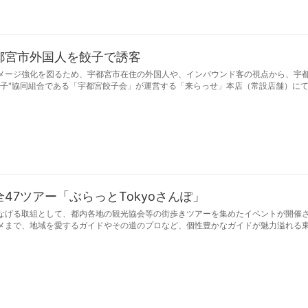
都宮市外国人を餃子で誘客
メージ強化を図るため、宇都宮市在住の外国人や、インバウンド客の視点から、宇
子"協同組合である「宇都宮餃子会」が運営する「来らっせ」本店（常設店舗）にて
47ツアー「ぶらっとTokyoさんぽ」
なげる取組として、都内各地の観光協会等の街歩きツアーを集めたイベントが開催
メまで、地域を愛するガイドやその道のプロなど、個性豊かなガイドが魅力溢れる