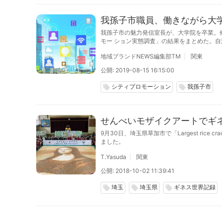
我孫子市職員、働きながら大
我孫子市の魅力発信室長が、大学院を卒業。修
モー ション実態調査」の結果をまとめた。
地域ブランドNEWS編集部TM
関東
公開: 2019-08-15 16:15:00
シティプロモーション
我孫子市
local_offer
local_offer
せんべいモザイクアートでギ
9月30日、埼玉県草加市で「Largest rice 
ました。
T.Yasuda
関東
公開: 2018-10-02 11:39:41
埼玉
埼玉県
ギネス世界記録
local_offer
local_offer
local_offer