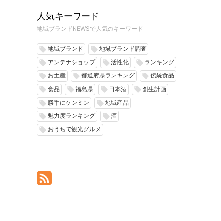
人気キーワード
地域ブランドNEWSで人気のキーワード
地域ブランド
地域ブランド調査
local_offer
local_offer
アンテナショップ
活性化
ランキング
local_offer
local_offer
local_offer
お土産
都道府県ランキング
伝統食品
local_offer
local_offer
local_offer
食品
福島県
日本酒
創生計画
local_offer
local_offer
local_offer
local_offer
勝手にケンミン
地域産品
local_offer
local_offer
魅力度ランキング
酒
local_offer
local_offer
おうちで観光グルメ
local_offer