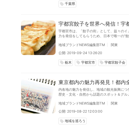
千葉県
local_offer
宇都宮餃子を世界へ発信！宇
宇都宮市は、「餃子の街」として、益々のイ
力を発信をしてもらうため、日本で唯一の"餃
ントをおこないます。
地域ブランドNEWS編集部TM
関東
公開: 2019-09-24 13:26:20
栃木
宇都宮市
宇都宮餃子会
local_offer
local_offer
local_offer
東京都内の魅力再発見！都内全
内各地の魅力を発信し、地域の観光振興につ
歴史・文化・自然から話題のスポット＆グル
わえる。
地域ブランドNEWS編集部TM
関東
公開: 2019-08-22 12:03:00
地域を巡ろう
local_offer