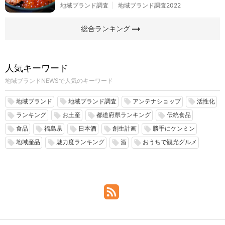
地域ブランド調査
地域ブランド調査2022
arrow_right_alt
総合ランキング
人気キーワード
地域ブランドNEWSで人気のキーワード
地域ブランド
地域ブランド調査
アンテナショップ
活性化
local_offer
local_offer
local_offer
local_offer
ランキング
お土産
都道府県ランキング
伝統食品
local_offer
local_offer
local_offer
local_offer
食品
福島県
日本酒
創生計画
勝手にケンミン
local_offer
local_offer
local_offer
local_offer
local_offer
地域産品
魅力度ランキング
酒
おうちで観光グルメ
local_offer
local_offer
local_offer
local_offer