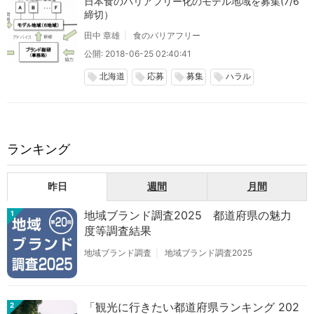
日本食のバリアフリー化のモデル地域を募集(7/6
締切）
田中 章雄
食のバリアフリー
公開: 2018-06-25 02:40:41
北海道
応募
募集
ハラル
local_offer
local_offer
local_offer
local_offer
ランキング
昨日
週間
月間
地域ブランド調査2025 都道府県の魅力
1
度等調査結果
地域ブランド調査
地域ブランド調査2025
「観光に行きたい都道府県ランキング 202
2