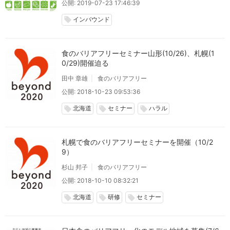
公開: 2019-07-23 17:46:39
インバウンド
local_offer
食のバリアフリーセミナー山形(10/26)、札幌(1
0/29)開催迫る
田中 章雄
食のバリアフリー
公開: 2018-10-23 09:53:36
北海道
セミナー
ハラル
local_offer
local_offer
local_offer
札幌で食のバリアフリーセミナーを開催（10/2
9）
杉山 邦子
食のバリアフリー
公開: 2018-10-10 08:32:21
北海道
研修
セミナー
local_offer
local_offer
local_offer