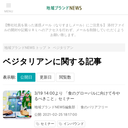
MENU
【弊社社員を装った迷惑メール（なりすましメール）にご注意を】 添付ファイ
ルの開封や記載ＵＲＬへのアクセスを行わず、メールを削除していただくよう
お願い致します。
地域ブランドNEWS トップ
ベジタリアン
ベジタリアンに関する記事
表示順:
3/19 14:00より 「食のグローバルに向けて今や
るべきこと」セミナー
地域ブランドNEWS編集部
食のバリアフリー
公開: 2021-02-25 18:17:00
セミナー
インバウンド
local_offer
local_offer