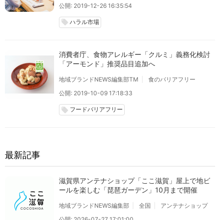
公開: 2019-12-26 16:35:54
ハラル市場
local_offer
消費者庁、食物アレルギー「クルミ」義務化検討
「アーモンド」推奨品目追加へ
地域ブランドNEWS編集部TM
食のバリアフリー
公開: 2019-10-09 17:18:33
フードバリアフリー
local_offer
最新記事
滋賀県アンテナショップ「ここ滋賀」屋上で地ビ
ールを楽しむ「琵琶ガーデン」10月まで開催
地域ブランドNEWS編集部
全国
アンテナショップ
公開: 2026-07-27 17:01:00