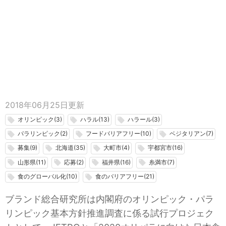
2018年06月25日
更新
オリンピック(3)
ハラル(13)
ハラール(3)
local_offer
local_offer
local_offer
パラリンピック(2)
フードバリアフリー(10)
ベジタリアン(7)
local_offer
local_offer
local_offer
募集(9)
北海道(35)
大町市(4)
宇都宮市(16)
local_offer
local_offer
local_offer
local_offer
山形県(11)
応募(2)
福井県(16)
糸満市(7)
local_offer
local_offer
local_offer
local_offer
食のグローバル化(10)
食のバリアフリー(21)
local_offer
local_offer
ブランド総合研究所は内閣府のオリンピック・パラ
リンピック基本方針推進調査に係る試行プロジェク