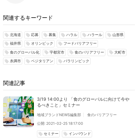
関連するキーワード
北海道
応募
募集
ハラル
ハラール
山形県
local_offer
local_offer
local_offer
local_offer
local_offer
local_offer
福井県
オリンピック
フードバリアフリー
local_offer
local_offer
local_offer
食のグローバル化
宇都宮市
食のバリアフリー
大町市
local_offer
local_offer
local_offer
local_offer
糸満市
ベジタリアン
パラリンピック
local_offer
local_offer
local_offer
関連記事
3/19 14:00より 「食のグローバルに向けて今や
るべきこと」セミナー
地域ブランドNEWS編集部
食のバリアフリー
公開: 2021-02-25 18:17:00
セミナー
インバウンド
local_offer
local_offer