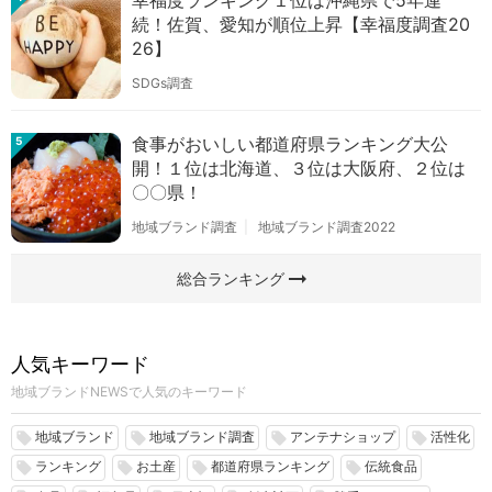
幸福度ランキング１位は沖縄県で5年連
続！佐賀、愛知が順位上昇【幸福度調査20
26】
SDGs調査
食事がおいしい都道府県ランキング大公
5
開！１位は北海道、３位は大阪府、２位は
〇〇県！
地域ブランド調査
地域ブランド調査2022
arrow_right_alt
総合ランキング
人気キーワード
地域ブランドNEWSで人気のキーワード
地域ブランド
地域ブランド調査
アンテナショップ
活性化
local_offer
local_offer
local_offer
local_offer
ランキング
お土産
都道府県ランキング
伝統食品
local_offer
local_offer
local_offer
local_offer