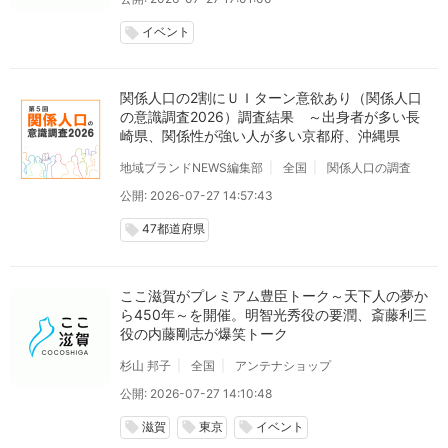
イベント
local_offer
関係人口の2割にＵＩターン意欲あり（関係人口
の意識調査2026）調査結果 ～出身者が多い長
崎県、関係性が強い人が多い京都府、沖縄県
地域ブランドNEWS編集部
全国
関係人口の調査
公開: 2026-07-27 14:57:43
47都道府県
local_offer
ここ滋賀がプレミアム豊臣トーク～天下人の夢か
ら450年～を開催。明智光秀役の要潤、斎藤利三
役の内藤剛志が爆笑トーク
杉山 邦子
全国
アンテナショップ
公開: 2026-07-27 14:10:48
滋賀
東京
イベント
local_offer
local_offer
local_offer