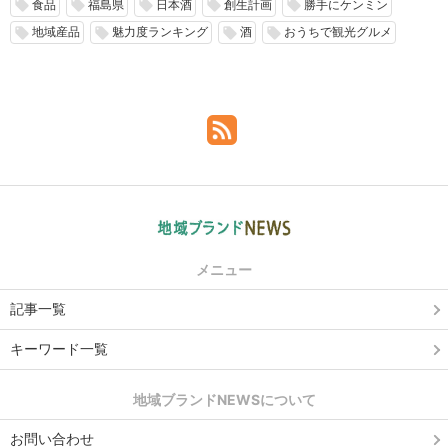
食品
福島県
日本酒
創生計画
勝手にケンミン
local_offer
local_offer
local_offer
local_offer
local_offer
地域産品
魅力度ランキング
酒
おうちで観光グルメ
local_offer
local_offer
local_offer
local_offer
メニュー
記事一覧
キーワード一覧
地域ブランドNEWSについて
お問い合わせ