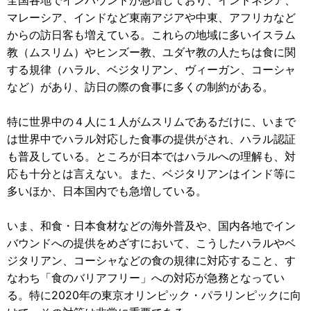
全国各地でインバウンドが急増しており、インドネシア、
マレーシア、インドなど東南アジアや中東、アフリカなど
からの訪日客も増えている。これらの地域に多いイスラム
教（ムスリム）やヒンズー教、ユダヤ教の人たちは食に関
する規律（ハラル、ベジタリアン、ヴィーガン、コーシャ
など）があり、訪日の際の食事に多くの制約がある。
特に世界中の４人に１人がムスリムであるだけに、いまで
は世界中でハラル対応した食事の提供がされ、ハラル認証
も普及している。ところが日本ではハラルへの理解も、対
応も十分とは言えない。また、ベジタリアンはインド等に
多いほか、日本国内でも急増している。
いま、和食・日本食材などの海外普及や、国内各地でイン
バウンドへの提供をめざすにおいて、こうしたハラルやベ
ジタリアン、コーシャなどの食の規律に対応すること、す
なわち「食のバリアフリー」への対応が急務となってい
る。特に2020年の東京オリンピック・パラリンピックに向