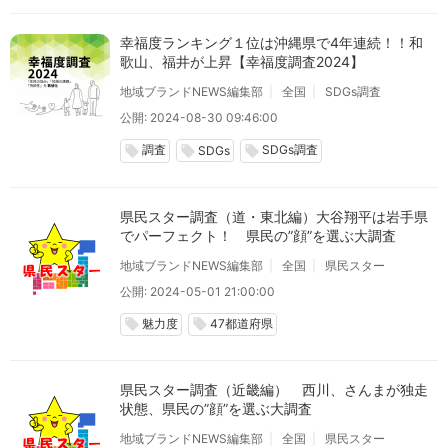
幸福度ランキング１位は沖縄県で4年連続！！和
歌山、福井が上昇【幸福度調査2024】
地域ブランドNEWS編集部
全国
SDGs調査
公開: 2024-08-30 09:46:00
調査
SDGs調査
local_offer
local_offer
local_offer
SDGs
県民スター調査（道・東北編）大谷翔平は岩手県
でパーフェクト！ 県民の”顔”を選ぶ大調査
地域ブランドNEWS編集部
全国
県民スター
公開: 2024-05-01 21:00:00
魅力度
47都道府県
local_offer
local_offer
県民スター調査（近畿編） 西川、さんまが独走
状態、県民の”顔”を選ぶ大調査
地域ブランドNEWS編集部
全国
県民スター