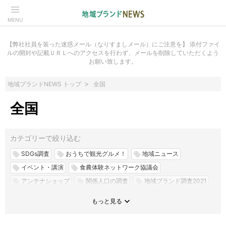
MENU
【弊社社員を装った迷惑メール（なりすましメール）にご注意を】 添付ファイ
ルの開封や記載ＵＲＬへのアクセスを行わず、メールを削除していただくよう
お願い致します。
地域ブランドNEWS トップ
全国
全国
カテゴリーで絞り込む
SDGs調査
おうちで観光グルメ！
地域ニュース
local_offer
local_offer
local_offer
イベント・講演
食農体験ネットワーク協議会
local_offer
local_offer
アンテナショップ
関係人口の調査
地域ブランド調査2021
local_offer
local_offer
local_offer
地域ブランド調査
地域チューバー
地域ブランド調査2022
local_offer
local_offer
local_offer
expand_more
支援策
地域交流体験プログラムin三重
県民スター
local_offer
local_offer
local_offer
インバウンド施策・事例
地域のイメージ調査
独自調査
local_offer
local_offer
local_offer