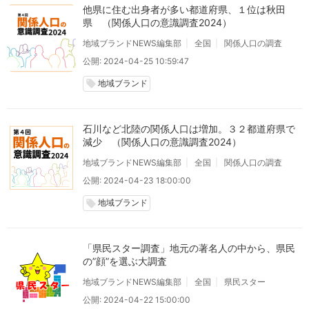
他県に住む出身者が多い都道府県、１位は秋田
県 （関係人口の意識調査2024）
地域ブランドNEWS編集部
全国
関係人口の調査
公開: 2024-04-25 10:59:47
地域ブランド
local_offer
石川など北陸の関係人口は増加。３２都道府県で
減少 （関係人口の意識調査2024）
地域ブランドNEWS編集部
全国
関係人口の調査
公開: 2024-04-23 18:00:00
地域ブランド
local_offer
「県民スター調査」地元の著名人の中から、県民
の”顔”を選ぶ大調査
地域ブランドNEWS編集部
全国
県民スター
公開: 2024-04-22 15:00:00