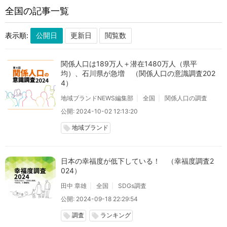
全国の記事一覧
地域ブランド調査2025
ギネス世界記録TM 挑戦サポート
local_offer
local_offer
ニュースリリース
local_offer
表示順:
関係人口は189万人＋潜在1480万人（県平
均）、石川県が急増 （関係人口の意識調査202
4）
地域ブランドNEWS編集部
全国
関係人口の調査
公開: 2024-10-02 12:13:20
地域ブランド
local_offer
日本の幸福度が低下している！ （幸福度調査2
024）
田中 章雄
全国
SDGs調査
公開: 2024-09-18 22:29:54
調査
ランキング
local_offer
local_offer