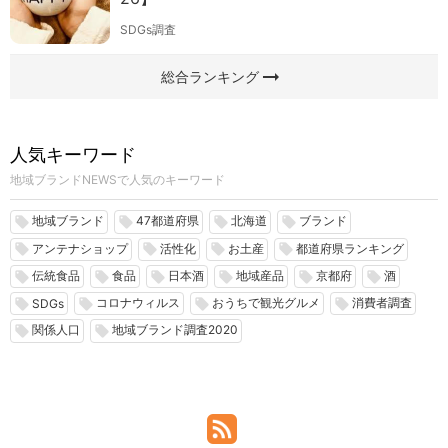
SDGs調査
arrow_right_alt
総合ランキング
人気キーワード
地域ブランドNEWSで人気のキーワード
地域ブランド
47都道府県
北海道
ブランド
local_offer
local_offer
local_offer
local_offer
アンテナショップ
活性化
お土産
都道府県ランキング
local_offer
local_offer
local_offer
local_offer
伝統食品
食品
日本酒
地域産品
京都府
酒
local_offer
local_offer
local_offer
local_offer
local_offer
local_offer
コロナウィルス
おうちで観光グルメ
消費者調査
local_offer
local_offer
local_offer
local_offer
SDGs
関係人口
地域ブランド調査2020
local_offer
local_offer