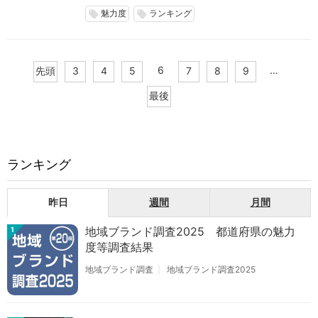
魅力度
ランキング
local_offer
local_offer
6
…
先頭
3
4
5
7
8
9
最後
ランキング
昨日
週間
月間
地域ブランド調査2025 都道府県の魅力
1
度等調査結果
地域ブランド調査
地域ブランド調査2025