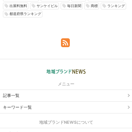
出展料無料
サンケイビル
毎日新聞
商標
ランキング
local_offer
local_offer
local_offer
local_offer
local_offer
都道府県ランキング
local_offer
メニュー
記事一覧
キーワード一覧
地域ブランドNEWSについて