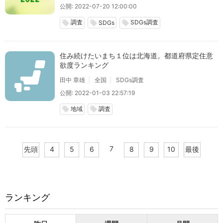
公開: 2022-07-20 12:00:00
調査
SDGs調査
local_offer
local_offer
local_offer
SDGs
住み続けたいまち１位は北海道。都道府県定住意
欲度ランキング
田中 章雄
全国
SDGs調査
公開: 2022-01-03 22:57:19
地域
調査
local_offer
local_offer
7
先頭
4
5
6
8
9
10
最後
ランキング