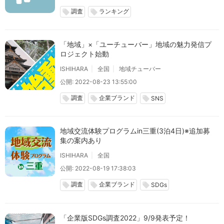
調査
ランキング
local_offer
local_offer
「地域」×「ユーチューバー」地域の魅力発信プ
ロジェクト始動
ISHIHARA
全国
地域チューバー
公開: 2022-08-23 13:55:00
調査
企業ブランド
local_offer
local_offer
local_offer
SNS
地域交流体験プログラムin三重(3泊4日)※追加募
集の案内あり
ISHIHARA
全国
公開: 2022-08-19 17:38:03
調査
企業ブランド
local_offer
local_offer
local_offer
SDGs
「企業版SDGs調査2022」9/9発表予定！