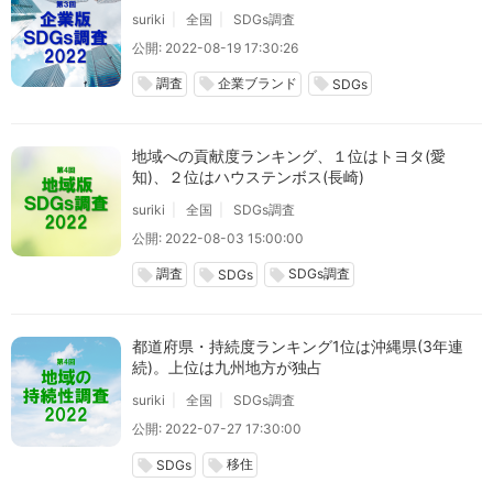
suriki
全国
SDGs調査
公開: 2022-08-19 17:30:26
調査
企業ブランド
local_offer
local_offer
local_offer
SDGs
地域への貢献度ランキング、１位はトヨタ(愛
知)、２位はハウステンボス(長崎)
suriki
全国
SDGs調査
公開: 2022-08-03 15:00:00
調査
SDGs調査
local_offer
local_offer
local_offer
SDGs
都道府県・持続度ランキング1位は沖縄県(3年連
続)。上位は九州地方が独占
suriki
全国
SDGs調査
公開: 2022-07-27 17:30:00
移住
local_offer
local_offer
SDGs