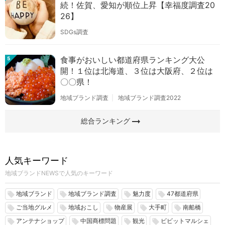
続！佐賀、愛知が順位上昇【幸福度調査20
26】
SDGs調査
食事がおいしい都道府県ランキング大公
5
開！１位は北海道、３位は大阪府、２位は
〇〇県！
地域ブランド調査
地域ブランド調査2022
arrow_right_alt
総合ランキング
人気キーワード
地域ブランドNEWSで人気のキーワード
地域ブランド
地域ブランド調査
魅力度
47都道府県
local_offer
local_offer
local_offer
local_offer
ご当地グルメ
地域おこし
物産展
大手町
南船橋
local_offer
local_offer
local_offer
local_offer
local_offer
アンテナショップ
中国商標問題
観光
ビビットマルシェ
local_offer
local_offer
local_offer
local_offer