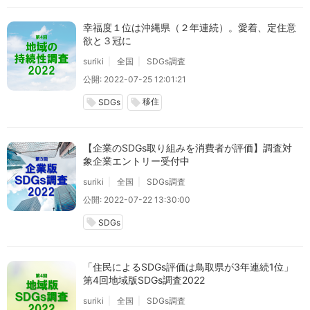
幸福度１位は沖縄県（２年連続）。愛着、定住意
欲と３冠に
suriki
全国
SDGs調査
公開: 2022-07-25 12:01:21
移住
local_offer
local_offer
SDGs
【企業のSDGs取り組みを消費者が評価】調査対
象企業エントリー受付中
suriki
全国
SDGs調査
公開: 2022-07-22 13:30:00
local_offer
SDGs
「住民によるSDGs評価は鳥取県が3年連続1位」
第4回地域版SDGs調査2022
suriki
全国
SDGs調査