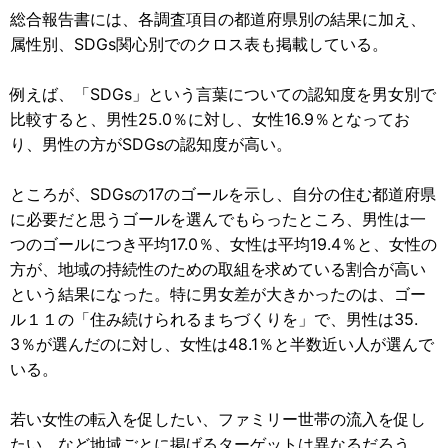
総合報告書には、各調査項目の都道府県別の結果に加え、
属性別、SDGs関心別でのクロス表も掲載している。
例えば、「SDGs」という言葉についての認知度を男女別で
比較すると、男性25.0％に対し、女性16.9％となってお
り、男性の方がSDGsの認知度が高い。
ところが、SDGsの17のゴールを示し、自分の住む都道府県
に必要だと思うゴールを選んでもらったところ、男性は一
つのゴールにつき平均17.0％、女性は平均19.4％と、女性の
方が、地域の持続性のための取組を求めている割合が高い
という結果になった。特に男女差が大きかったのは、ゴー
ル１１の「住み続けられるまちづくりを」で、男性は35.
3％が選んだのに対し、女性は48.1％と半数近い人が選んで
いる。
若い女性の転入を促したい、ファミリー世帯の流入を促し
たい、など地域ごとに掲げるターゲットは異なるだろう