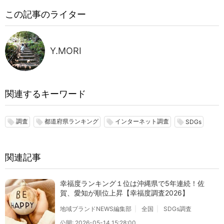
この記事のライター
Y.MORI
関連するキーワード
調査
都道府県ランキング
インターネット調査
local_offer
local_offer
local_offer
local_offer
SDGs
関連記事
幸福度ランキング１位は沖縄県で5年連続！佐
賀、愛知が順位上昇【幸福度調査2026】
地域ブランドNEWS編集部
全国
SDGs調査
公開: 2026-05-14 15:28:00