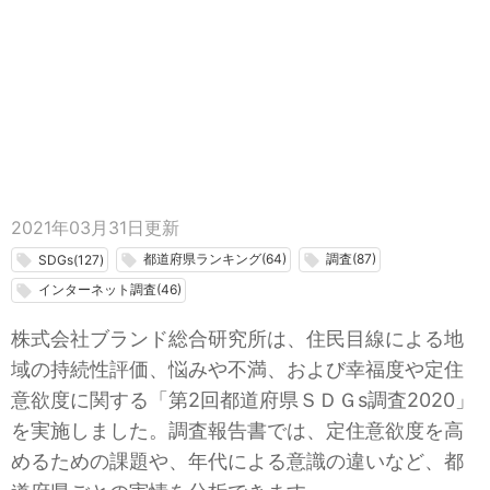
2021年03月31日
更新
都道府県ランキング(64)
調査(87)
local_offer
local_offer
local_offer
SDGs(127)
インターネット調査(46)
local_offer
株式会社ブランド総合研究所は、住民目線による地
域の持続性評価、悩みや不満、および幸福度や定住
意欲度に関する「第2回都道府県ＳＤＧs調査2020」
を実施しました。調査報告書では、定住意欲度を高
めるための課題や、年代による意識の違いなど、都