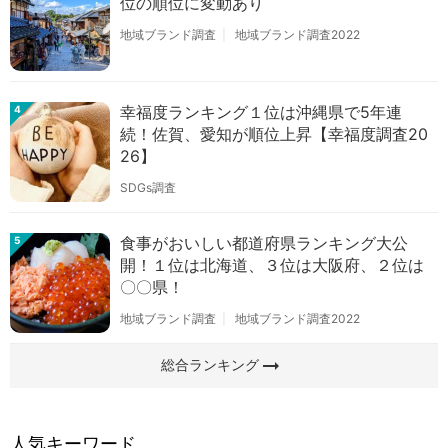
位の順位に変動あり
地域ブランド調査
地域ブランド調査2022
幸福度ランキング１位は沖縄県で5年連
4
続！佐賀、愛知が順位上昇【幸福度調査20
26】
SDGs調査
食事がおいしい都道府県ランキング大公
5
開！１位は北海道、３位は大阪府、２位は
〇〇県！
地域ブランド調査
地域ブランド調査2022
arrow_right_alt
総合ランキング
人気キーワード