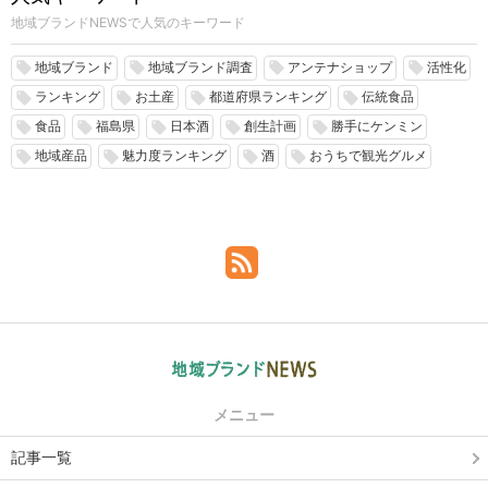
地域ブランドNEWSで人気のキーワード
地域ブランド
地域ブランド調査
アンテナショップ
活性化
local_offer
local_offer
local_offer
local_offer
ランキング
お土産
都道府県ランキング
伝統食品
local_offer
local_offer
local_offer
local_offer
食品
福島県
日本酒
創生計画
勝手にケンミン
local_offer
local_offer
local_offer
local_offer
local_offer
地域産品
魅力度ランキング
酒
おうちで観光グルメ
local_offer
local_offer
local_offer
local_offer
メニュー
記事一覧