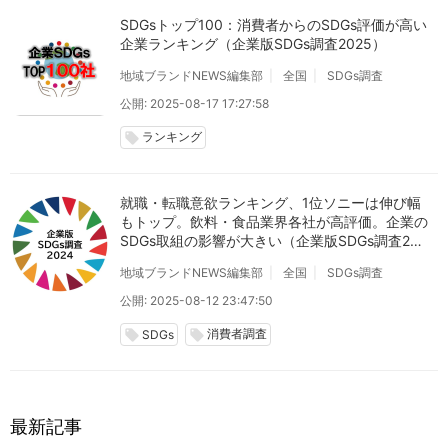
SDGsトップ100：消費者からのSDGs評価が高い
企業ランキング（企業版SDGs調査2025）
地域ブランドNEWS編集部
全国
SDGs調査
公開: 2025-08-17 17:27:58
ランキング
local_offer
就職・転職意欲ランキング、1位ソニーは伸び幅
もトップ。飲料・食品業界各社が高評価。企業の
SDGs取組の影響が大きい（企業版SDGs調査202
4）
地域ブランドNEWS編集部
全国
SDGs調査
公開: 2025-08-12 23:47:50
消費者調査
local_offer
local_offer
SDGs
最新記事