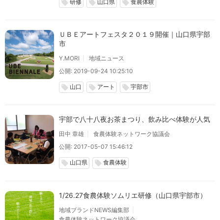
研修
山口県
食農体験
local_offer
local_offer
local_offer
ＵＢＥアートフェスタ２０１９開催｜山口県宇部
市
Y.MORI
地域ニュース
公開: 2019-09-24 10:25:10
山口
アート
宇部市
local_offer
local_offer
local_offer
宇部で八十八夜お茶まつり、飲み比べ体験が人気
田中 章雄
食農体験ネットワーク協議会
公開: 2017-05-07 15:46:12
山口県
食農体験
local_offer
local_offer
1/26.27食農体験ソムリエ研修（山口県宇部市）
地域ブランドNEWS編集部
食農体験ネットワーク協議会