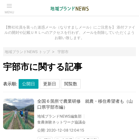
MENU
【弊社社員を装った迷惑メール（なりすましメール）にご注意を】 添付ファイ
ルの開封や記載ＵＲＬへのアクセスを行わず、メールを削除していただくよう
お願い致します。
地域ブランドNEWS トップ
宇部市
宇部市に関する記事
表示順:
全国６箇所で農業研修 就農・移住希望者も（山
口県宇部市編）
地域ブランドNEWS編集部
食農体験ネットワーク協議会
公開: 2020-12-08 12:04:15