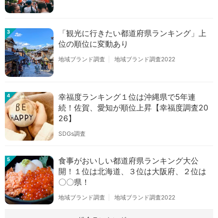
「観光に行きたい都道府県ランキング」上
3
位の順位に変動あり
地域ブランド調査
地域ブランド調査2022
幸福度ランキング１位は沖縄県で5年連
4
続！佐賀、愛知が順位上昇【幸福度調査20
26】
SDGs調査
食事がおいしい都道府県ランキング大公
5
開！１位は北海道、３位は大阪府、２位は
〇〇県！
地域ブランド調査
地域ブランド調査2022