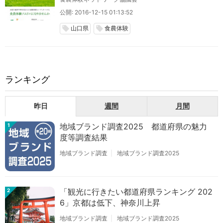
公開: 2016-12-15 01:13:52
山口県
食農体験
local_offer
local_offer
ランキング
昨日
週間
月間
地域ブランド調査2025 都道府県の魅力
1
度等調査結果
地域ブランド調査
地域ブランド調査2025
「観光に行きたい都道府県ランキング 202
2
6」京都は低下、神奈川上昇
地域ブランド調査
地域ブランド調査2025