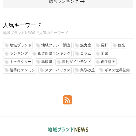
arrow_right_alt
総合ランキング
人気キーワード
地域ブランドNEWSで人気のキーワード
地域ブランド
地域ブランド調査
魅力度
長野
観光
local_offer
local_offer
local_offer
local_offer
local_offer
ランキング
都道府県ランキング
コラム
函館
local_offer
local_offer
local_offer
local_offer
キャラクター
鳥取県
週刊ダイヤモンド
創生計画
local_offer
local_offer
local_offer
local_offer
勝手にケンミン
スターバックス
鳥取砂丘
ギネス世界記録
local_offer
local_offer
local_offer
local_offer