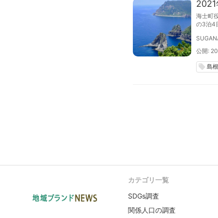
20
海士町役
の3泊
SUGAN
公開: 20
島
local_offer
カテゴリ一覧
SDGs調査
関係人口の調査