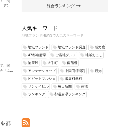
て、関
arrow_right_alt
総合ランキング
「第2回
人気キーワード
地域ブランドNEWSで人気のキーワード
地域ブランド
地域ブランド調査
魅力度
local_offer
local_offer
local_offer
47都道府県
ご当地グルメ
地域おこし
local_offer
local_offer
local_offer
物産展
大手町
南船橋
local_offer
local_offer
local_offer
て、関
会「ふ
アンテナショップ
中国商標問題
観光
local_offer
local_offer
local_offer
ビビットマルシェ
出展料無料
local_offer
local_offer
サンケイビル
毎日新聞
商標
local_offer
local_offer
local_offer
ランキング
都道府県ランキング
local_offer
local_offer
」を都