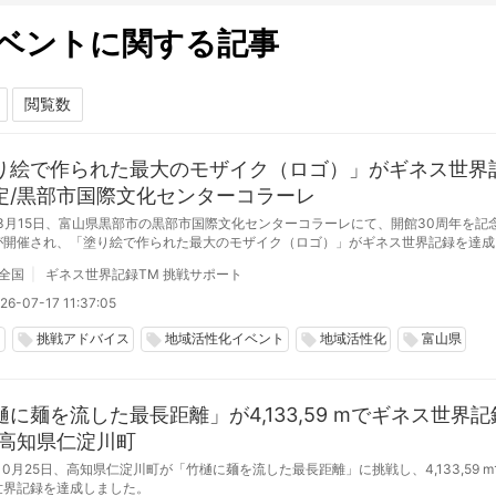
ベントに関する記事
り絵で作られた最大のモザイク（ロゴ）」がギネス世界
定/黒部市国際文化センターコラーレ
年3月15日、富山県黒部市の黒部市国際文化センターコラーレにて、開館30周年を記
が開催され、「塗り絵で作られた最大のモザイク（ロゴ）」がギネス世界記録を達成
全国
ギネス世界記録TM 挑戦サポート
26-07-17 11:37:05
山
挑戦アドバイス
地域活性化イベント
地域活性化
富山県
local_offer
local_offer
local_offer
local_offer
樋に麺を流した最長距離」が4,133,59 mでギネス世界記
/高知県仁淀川町
年10月25日、高知県仁淀川町が「竹樋に麺を流した最長距離」に挑戦し、4,133,59 
世界記録を達成しました。