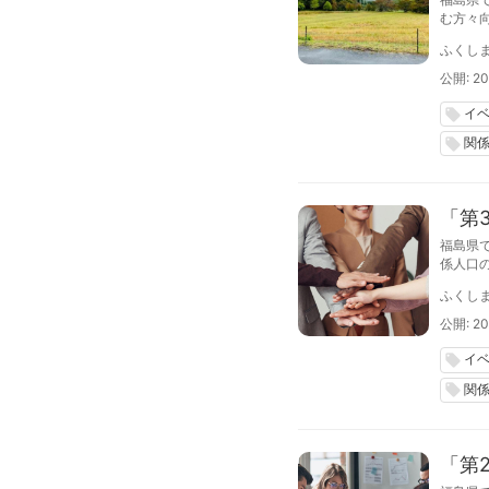
む方々
考える
ふくし
公開: 20
イ
local_offer
関
local_offer
「第
福島県
係人口
をハイ
ふくし
公開: 20
イ
local_offer
関
local_offer
「第