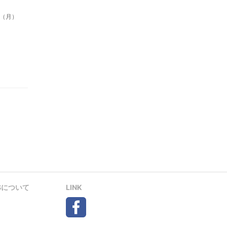
」
日（月）
Sについて
LINK