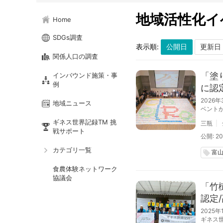
地域活性化イ
Home
SDGs調査
表示順:
関係人口の調査
「塗
インバウンド施策・事
例
に認
2026
地域ニュース
ベント
た。
ギネス世界記録TM 挑
三瓶
戦サポート
公開: 20
カテゴリ一覧
富
local_offer
食農体験ネットワーク
協議会
「竹
認定
2025
ギネス