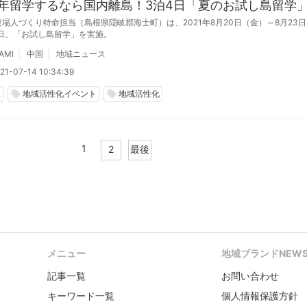
21年留学するなら国内離島！3泊4日「夏のお試し島留学
場人づくり特命担当（島根県隠岐郡海士町）は、2021年8月20日（金）～8月23
4日、「お試し島留学」を実施。
AMI
中国
地域ニュース
21-07-14 10:34:39
根
地域活性化イベント
地域活性化
local_offer
local_offer
1
2
最後
メニュー
地域ブランドNEW
記事一覧
お問い合わせ
キーワード一覧
個人情報保護方針