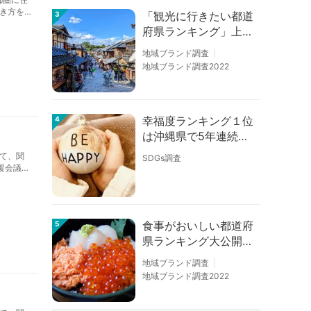
き方を
「観光に行きたい都道
3
府県ランキング」上位
の順位に変動あり
地域ブランド調査
地域ブランド調査2022
幸福度ランキング１位
4
は沖縄県で5年連続！
佐賀、愛知が順位上昇
て、関
SDGs調査
【幸福度調査2026】
援会議」
食事がおいしい都道府
5
県ランキング大公開！
１位は北海道、３位は
地域ブランド調査
大阪府、２位は〇〇
地域ブランド調査2022
県！