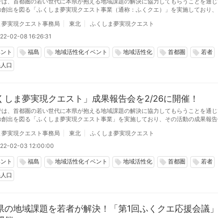
では、首都圏の若い世代に本県が抱える地域課題の解決に協力してもらうことを通じ
の創出を図る「ふくしま夢実現クエスト事業（通称：ふくクエ）」を実施しており、
エ応援会議」をハイブリッド形式で開催しました。
ま夢実現クエスト事務局
東北
ふくしま夢実現クエスト
22-02-08 16:26:31
ベント
福島
地域活性化イベント
地域活性化
首都圏
若者
local_offer
local_offer
local_offer
local_offer
local_offer
係人口
くしま夢実現クエスト」成果報告会を2/26に開催！
では、首都圏の若い世代に本県が抱える地域課題の解決に協力してもらうことを通じ
の創出を図る「ふくしま夢実現クエスト事業」を実施しており、その活動の成果報告
ンテスト」を2/26にオンラインで開催します。
ま夢実現クエスト事務局
東北
ふくしま夢実現クエスト
22-02-03 12:00:00
ベント
福島
地域活性化イベント
地域活性化
首都圏
若者
local_offer
local_offer
local_offer
local_offer
local_offer
係人口
県の地域課題を若者が解決！「第1回ふくクエ応援会議