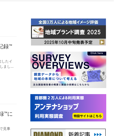
記録™
念したイ
しまし
録™に
mで見事