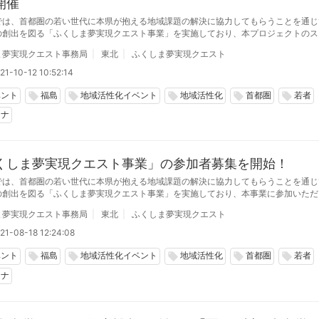
開催
では、首都圏の若い世代に本県が抱える地域課題の解決に協力してもらうことを通じ
の創出を図る「ふくしま夢実現クエスト事業」を実施しており、本プロジェクトのス
である「第1回ふくクエ応援会議」を都内の会議室で開催しました。
ま夢実現クエスト事務局
東北
ふくしま夢実現クエスト
21-10-12 10:52:14
ベント
福島
地域活性化イベント
地域活性化
首都圏
若者
local_offer
local_offer
local_offer
local_offer
local_offer
ロナ
くしま夢実現クエスト事業」の参加者募集を開始！
では、首都圏の若い世代に本県が抱える地域課題の解決に協力してもらうことを通じ
の創出を図る「ふくしま夢実現クエスト事業」を実施しており、本事業に参加いただ
い方々を募集しています。
ま夢実現クエスト事務局
東北
ふくしま夢実現クエスト
21-08-18 12:24:08
ベント
福島
地域活性化イベント
地域活性化
首都圏
若者
local_offer
local_offer
local_offer
local_offer
local_offer
ロナ