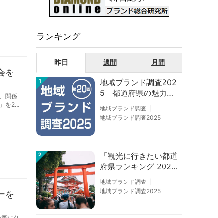
ランキング
昨日
週間
月間
会を
地域ブランド調査202
1
5 都道府県の魅力度
、関係
等調査結果
」を2月
地域ブランド調査
地域ブランド調査2025
「観光に行きたい都道
2
府県ランキング 202
6」京都は低下、神奈
地域ブランド調査
川上昇
地域ブランド調査2025
ーを
都圏に住