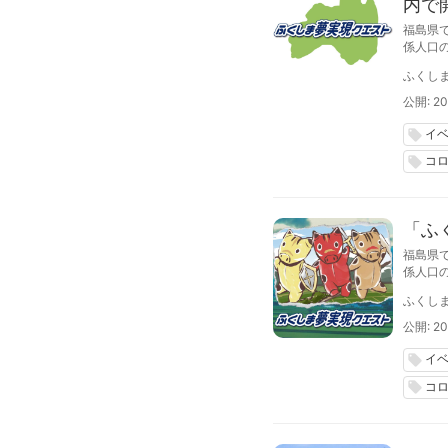
内で
福島県
係人口
アップ
ふくし
公開: 20
イ
local_offer
コ
local_offer
「ふ
福島県
係人口
圏の若
ふくし
公開: 20
イ
local_offer
コ
local_offer