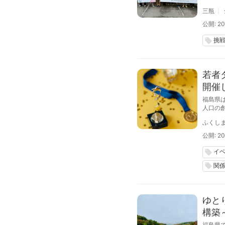
三瓶
公開: 20
挑
local_offer
若者
開催
福島県
人口の
26日
ふくし
公開: 20
イ
local_offer
関
local_offer
ゆと
構築
福島県