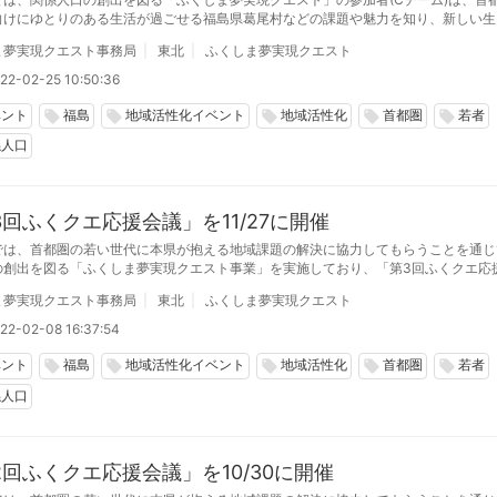
向けにゆとりのある生活が過ごせる福島県葛尾村などの課題や魅力を知り、新しい生
きっかけとなるようなワーケーションツアーを構築しました。
ま夢実現クエスト事務局
東北
ふくしま夢実現クエスト
22-02-25 10:50:36
ベント
福島
地域活性化イベント
地域活性化
首都圏
若者
local_offer
local_offer
local_offer
local_offer
local_offer
係人口
3回ふくクエ応援会議」を11/27に開催
では、首都圏の若い世代に本県が抱える地域課題の解決に協力してもらうことを通じ
の創出を図る「ふくしま夢実現クエスト事業」を実施しており、「第3回ふくクエ応
ブリッド形式で開催しました。
ま夢実現クエスト事務局
東北
ふくしま夢実現クエスト
22-02-08 16:37:54
ベント
福島
地域活性化イベント
地域活性化
首都圏
若者
local_offer
local_offer
local_offer
local_offer
local_offer
係人口
2回ふくクエ応援会議」を10/30に開催