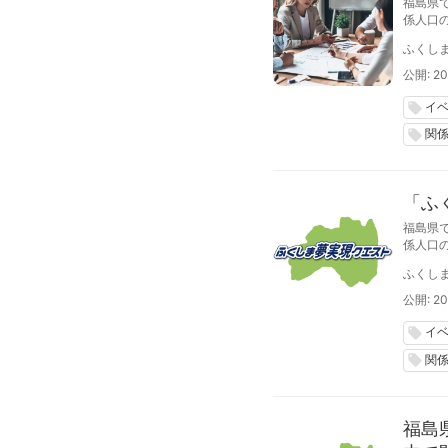
福島県
係人口
ふくク
ふくし
公開: 20
イ
local_offer
関
local_offer
「ふ
福島県
係人口
くクエコ
ふくし
公開: 20
イ
local_offer
関
local_offer
福島