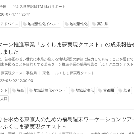
全国
ギネス世界記録TM 挑戦サポート
26-07-17 11:25:41
戦アドバイス
地域活性化イベント
地域活性化
高知県
local_offer
local_offer
local_offer
ターン推進事業「ふくしま夢実現クエスト」の成果報告
しました
は、首都圏の若い世代に本県が抱える地域課題の解決に協力してもらうことを通じて
創出を図ることを目的とする若者ターン推進事業の成果報告会「ふくクエコンテスト
にオンラインで開催しました。
ま夢実現クエスト事務局
東北
ふくしま夢実現クエスト
22-03-02 12:00:00
ベント
福島
地域活性化イベント
地域活性化
首都圏
若者
local_offer
local_offer
local_offer
local_offer
local_offer
係人口
りを求める東京人のための福島週末ワーケーションツア
～ふくしま夢実現クエスト～
では、関係人口の創出を図る「ふくしま夢実現クエスト」の参加者(Cチーム)は、首