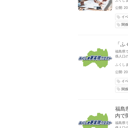
ふくし
公開: 20
イ
local_offer
関
local_offer
「ふ
福島県
係人口
くクエコ
ふくし
公開: 20
イ
local_offer
関
local_offer
福島
内で
福島県
係人口