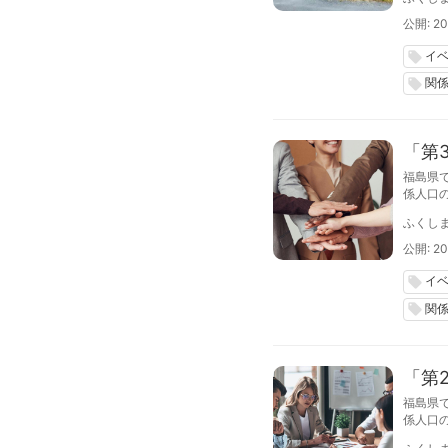
公開: 20
イ
local_offer
関
local_offer
「第
福島県
係人口
をハイ
ふくし
公開: 20
イ
local_offer
関
local_offer
「第
福島県
係人口
ふくク