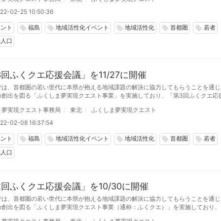
22-02-25 10:50:36
ベント
福島
地域活性化イベント
地域活性化
首都圏
若者
local_offer
local_offer
local_offer
local_offer
local_offer
係人口
3回ふくクエ応援会議」を11/27に開催
では、首都圏の若い世代に本県が抱える地域課題の解決に協力してもらうことを通じ
の創出を図る「ふくしま夢実現クエスト事業」を実施しており、「第3回ふくクエ応
ブリッド形式で開催しました。
ま夢実現クエスト事務局
東北
ふくしま夢実現クエスト
22-02-08 16:37:54
ベント
福島
地域活性化イベント
地域活性化
首都圏
若者
local_offer
local_offer
local_offer
local_offer
local_offer
係人口
2回ふくクエ応援会議」を10/30に開催
では、首都圏の若い世代に本県が抱える地域課題の解決に協力してもらうことを通じ
の創出を図る「ふくしま夢実現クエスト事業（通称：ふくクエ）」を実施しており、
エ応援会議」をハイブリッド形式で開催しました。