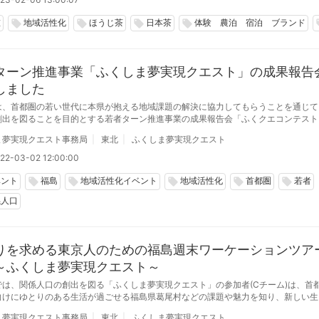
重
地域活性化
ほうじ茶
日本茶
体験 農泊 宿泊 ブランド
local_offer
local_offer
local_offer
local_offer
loc
ターン推進事業「ふくしま夢実現クエスト」の成果報告
しました
は、首都圏の若い世代に本県が抱える地域課題の解決に協力してもらうことを通じて
創出を図ることを目的とする若者ターン推進事業の成果報告会「ふくクエコンテスト
にオンラインで開催しました。
ま夢実現クエスト事務局
東北
ふくしま夢実現クエスト
22-03-02 12:00:00
ベント
福島
地域活性化イベント
地域活性化
首都圏
若者
local_offer
local_offer
local_offer
local_offer
local_offer
係人口
りを求める東京人のための福島週末ワーケーションツア
～ふくしま夢実現クエスト～
では、関係人口の創出を図る「ふくしま夢実現クエスト」の参加者(Cチーム)は、首
向けにゆとりのある生活が過ごせる福島県葛尾村などの課題や魅力を知り、新しい生
きっかけとなるようなワーケーションツアーを構築しました。
ま夢実現クエスト事務局
東北
ふくしま夢実現クエスト