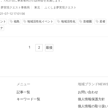
す。7月27日に事業者向けの説明会を実施します。
ま夢実現クエスト事務局
東北
ふくしま夢実現クエスト
21-07-12 17:01:56
ベント
福島
地域活性化イベント
地域活性化
首都圏
若者
local_offer
local_offer
local_offer
local_offer
local_offer
ロナ
1
2
最後
メニュー
地域ブランドNEW
記事一覧
お問い合わせ
キーワード一覧
個人情報保護方針
個人情報の取り扱