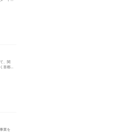
て、関
く首都
事業を