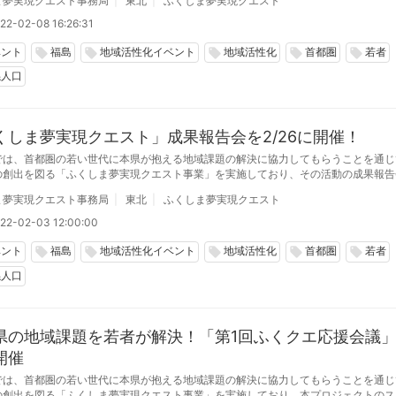
ま夢実現クエスト事務局
東北
ふくしま夢実現クエスト
22-02-08 16:26:31
ベント
福島
地域活性化イベント
地域活性化
首都圏
若者
local_offer
local_offer
local_offer
local_offer
local_offer
係人口
くしま夢実現クエスト」成果報告会を2/26に開催！
では、首都圏の若い世代に本県が抱える地域課題の解決に協力してもらうことを通じ
の創出を図る「ふくしま夢実現クエスト事業」を実施しており、その活動の成果報告
ンテスト」を2/26にオンラインで開催します。
ま夢実現クエスト事務局
東北
ふくしま夢実現クエスト
22-02-03 12:00:00
ベント
福島
地域活性化イベント
地域活性化
首都圏
若者
local_offer
local_offer
local_offer
local_offer
local_offer
係人口
県の地域課題を若者が解決！「第1回ふくクエ応援会議
開催
では、首都圏の若い世代に本県が抱える地域課題の解決に協力してもらうことを通じ
の創出を図る「ふくしま夢実現クエスト事業」を実施しており、本プロジェクトのス