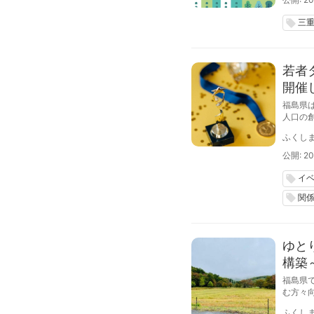
三
local_offer
若者
開催
福島県
人口の
26日
ふくし
公開: 20
イ
local_offer
関
local_offer
ゆと
構築
福島県
む方々
考える
ふくし