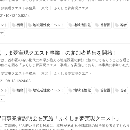
である「第1回ふくクエ応援会議」を都内の会議室で開催しました。
ま夢実現クエスト事務局
東北
ふくしま夢実現クエスト
21-10-12 10:52:14
ベント
福島
地域活性化イベント
地域活性化
首都圏
若者
local_offer
local_offer
local_offer
local_offer
local_offer
ロナ
くしま夢実現クエスト事業」の参加者募集を開始！
では、首都圏の若い世代に本県が抱える地域課題の解決に協力してもらうことを通じ
の創出を図る「ふくしま夢実現クエスト事業」を実施しており、本事業に参加いただ
い方々を募集しています。
ま夢実現クエスト事務局
東北
ふくしま夢実現クエスト
21-08-18 12:24:08
ベント
福島
地域活性化イベント
地域活性化
首都圏
若者
local_offer
local_offer
local_offer
local_offer
local_offer
ロナ
27日事業者説明会を実施「ふくしま夢実現クエスト」
は、首都圏などの若い世代を対象に、本県が抱える地域課題の解決策を考えてもらう