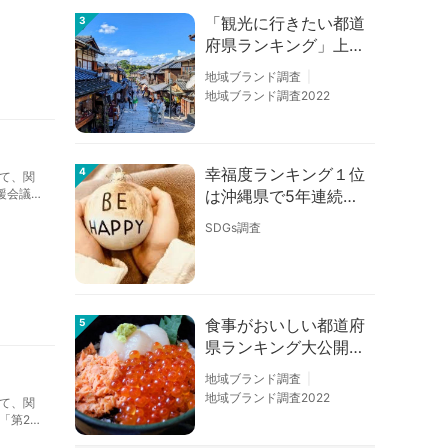
「観光に行きたい都道
3
府県ランキング」上位
の順位に変動あり
地域ブランド調査
地域ブランド調査2022
幸福度ランキング１位
4
て、関
は沖縄県で5年連続！
援会議」
佐賀、愛知が順位上昇
SDGs調査
【幸福度調査2026】
食事がおいしい都道府
5
県ランキング大公開！
１位は北海道、３位は
地域ブランド調査
大阪府、２位は〇〇
地域ブランド調査2022
て、関
県！
「第2回