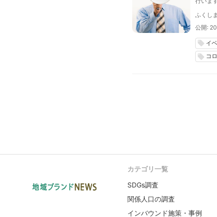
行いま
ふくし
公開: 20
イ
local_offer
コ
local_offer
カテゴリ一覧
SDGs調査
関係人口の調査
インバウンド施策・事例