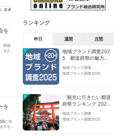
若者
al_offer
ランキング
会を
昨日
週間
月間
、関係
地域ブランド調査202
」を2月
1
5 都道府県の魅力度
等調査結果
地域ブランド調査
地域ブランド調査2025
「観光に行きたい都道
2
府県ランキング 202
ーを
6」京都は低下、神奈
地域ブランド調査
川上昇
地域ブランド調査2025
都圏に住
き方を