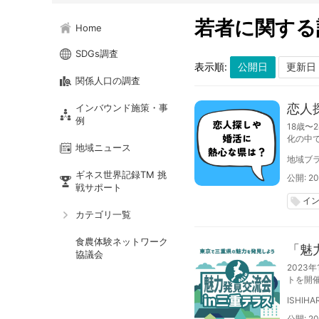
若者に関する
Home
SDGs調査
表示順:
関係人口の調査
恋人
インバウンド施策・事
例
18歳〜
化の中
地域ニュース
地域ブラ
ギネス世界記録TM 挑
公開: 20
戦サポート
イ
local_offer
カテゴリ一覧
食農体験ネットワーク
「魅
協議会
2023
トを開
同時に
ISHIHA
公開: 20