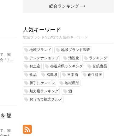
arrow_right_alt
総合ランキング
人気キーワード
地域ブランドNEWSで人気のキーワード
地域ブランド
地域ブランド調査
local_offer
local_offer
て、関
アンテナショップ
活性化
ランキング
local_offer
local_offer
local_offer
会「ふ
お土産
都道府県ランキング
伝統食品
local_offer
local_offer
local_offer
食品
福島県
日本酒
創生計画
local_offer
local_offer
local_offer
local_offer
勝手にケンミン
地域産品
local_offer
local_offer
魅力度ランキング
酒
local_offer
local_offer
おうちで観光グルメ
local_offer
」を都
て、関
タート