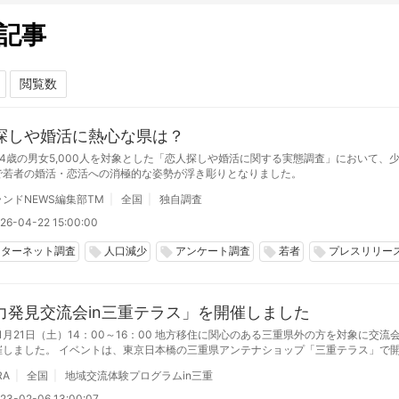
記事
探しや婚活に熱心な県は？
24歳の男女5,000人を対象とした「恋人探しや婚活に関する実態調査」において、
で若者の婚活・恋活への消極的な姿勢が浮き彫りとなりました。
ンドNEWS編集部TM
全国
独自調査
26-04-22 15:00:00
ンターネット調査
人口減少
アンケート調査
若者
プレスリリー
local_offer
local_offer
local_offer
local_offer
力発見交流会in三重テラス」を開催しました
年1月21日（土）14：00～16：00 地方移住に関心のある三重県外の方を対象に交流
催しました。 イベントは、東京日本橋の三重県アンテナショップ「三重テラス」で
オンラインでも配信を行いました。
RA
全国
地域交流体験プログラムin三重
23-02-06 13:00:07