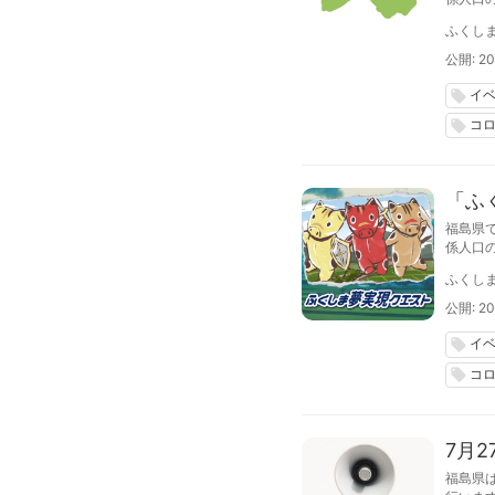
アップ
ふくし
公開: 20
イ
local_offer
コ
local_offer
「ふ
福島県
係人口
圏の若
ふくし
公開: 20
イ
local_offer
コ
local_offer
7月
福島県