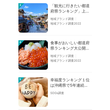
「観光に行きたい都道
3
府県ランキング」上位
の順位に変動あり
地域ブランド調査
地域ブランド調査2022
食事がおいしい都道府
4
県ランキング大公開！
１位は北海道、３位は
地域ブランド調査
大阪府、２位は〇〇
地域ブランド調査2022
県！
幸福度ランキング１位
5
は沖縄県で5年連続！
佐賀、愛知が順位上昇
SDGs調査
【幸福度調査2026】