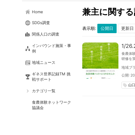
兼主に関する
Home
SDGs調査
表示順:
関係人口の調査
1/
インバウンド施策・事
例
食農体
研修を
地域ニュース
食農体
地域ブラ
ギネス世界記録TM 挑
公開: 201
戦サポート
山
local_offer
カテゴリ一覧
食農体験ネットワーク
協議会