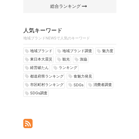
arrow_right_alt
総合ランキング
人気キーワード
地域ブランドNEWSで人気のキーワード
地域ブランド
地域ブランド調査
魅力度
local_offer
local_offer
local_offer
東日本大震災
観光
漁協
local_offer
local_offer
local_offer
経営破たん
ランキング
local_offer
local_offer
都道府県ランキング
食魅力発見
local_offer
local_offer
市区町村ランキング
消費者調査
local_offer
local_offer
local_offer
SDGs
SDGs調査
local_offer