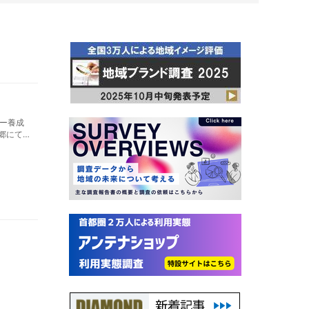
ー養成
郷にて、