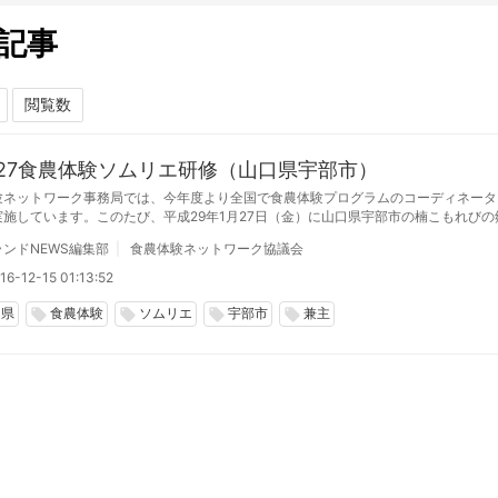
記事
26.27食農体験ソムリエ研修（山口県宇部市）
験ネットワーク事務局では、今年度より全国で食農体験プログラムのコーディネータ
実施しています。このたび、平成29年1月27日（金）に山口県宇部市の楠こもれびの
験ソムリエ研修を開催いたします。
ンドNEWS編集部
食農体験ネットワーク協議会
6-12-15 01:13:52
口県
食農体験
ソムリエ
宇部市
兼主
local_offer
local_offer
local_offer
local_offer