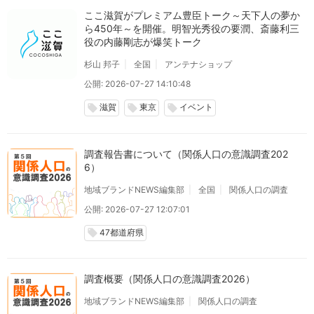
ここ滋賀がプレミアム豊臣トーク～天下人の夢か
ら450年～を開催。明智光秀役の要潤、斎藤利三
役の内藤剛志が爆笑トーク
杉山 邦子
全国
アンテナショップ
公開: 2026-07-27 14:10:48
滋賀
東京
イベント
local_offer
local_offer
local_offer
調査報告書について（関係人口の意識調査202
6）
地域ブランドNEWS編集部
全国
関係人口の調査
公開: 2026-07-27 12:07:01
47都道府県
local_offer
調査概要（関係人口の意識調査2026）
地域ブランドNEWS編集部
関係人口の調査