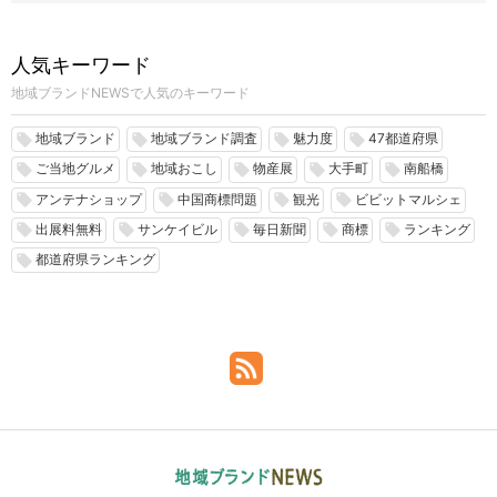
人気キーワード
地域ブランドNEWSで人気のキーワード
地域ブランド
地域ブランド調査
魅力度
47都道府県
local_offer
local_offer
local_offer
local_offer
ご当地グルメ
地域おこし
物産展
大手町
南船橋
local_offer
local_offer
local_offer
local_offer
local_offer
アンテナショップ
中国商標問題
観光
ビビットマルシェ
local_offer
local_offer
local_offer
local_offer
出展料無料
サンケイビル
毎日新聞
商標
ランキング
local_offer
local_offer
local_offer
local_offer
local_offer
都道府県ランキング
local_offer