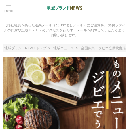
MENU
【弊社社員を装った迷惑メール（なりすましメール）にご注意を】 添付ファイ
ルの開封や記載ＵＲＬへのアクセスを行わず、メールを削除していただくよう
お願い致します。
地域ブランドNEWS トップ
地域ニュース
全国募集 ジビエ提供飲食店