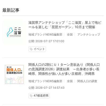
最新記事
滋賀県アンテナショップ「ここ滋賀」屋上で地ビ
ールを楽しむ「琵琶ガーデン」10月まで開催
地域ブランドNEWS編集部
全国
アンテナショップ
公開: 2026-07-27 17:01:00
イベント
local_offer
関係人口の2割にＵＩターン意欲あり（関係人口
の意識調査2026）調査結果 ～出身者が多い長
崎県、関係性が強い人が多い京都府、沖縄県
地域ブランドNEWS編集部
全国
関係人口の調査
公開: 2026-07-27 14:57:43
47都道府県
local_offer