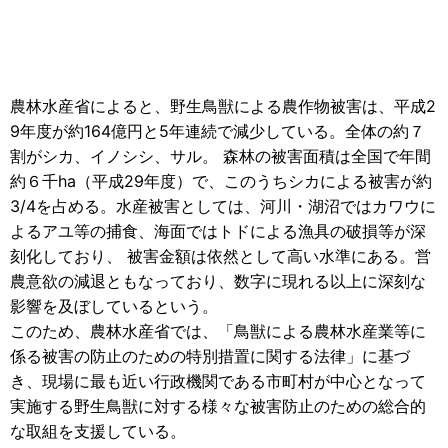
農林水産省によると、野生鳥獣による農作物被害は、平成2
9年度が約164億円と5年連続で減少している。全体の約７
割がシカ、イノシシ、サル。 森林の被害面積は全国で年間
約６千ha（平成29年度）で、このうちシカによる被害が約
3/4を占める。水産被害としては、河川・湖沼ではカワウに
よるアユ等の捕食、海面ではトドによる漁具の破損等が深
刻化しており、 被害金額は依然として高い水準にある。営
農意欲の減退ともなっており、数字に現れる以上に深刻な
影響を及ぼしているという。
このため、農林水産省では、「鳥獣による農林水産業等に
係る被害の防止のための特別措置に関する法律」に基づ
き、現場に最も近い行政機関である市町村が中心となって
実施する野生鳥獣に対する様々な被害防止のための総合的
な取組を支援している。