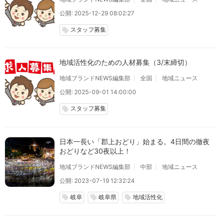
公開: 2025-12-29 08:02:27
スタッフ募集
local_offer
地域活性化のための人材募集（3/末締切）
地域ブランドNEWS編集部
全国
地域ニュース
公開: 2025-09-01 14:00:00
スタッフ募集
local_offer
日本一長い「郡上おどり」始まる。4日間の徹夜
おどりなど30夜以上！
地域ブランドNEWS編集部
中部
地域ニュース
公開: 2023-07-19 12:32:24
岐阜
岐阜県
地域活性化
local_offer
local_offer
local_offer