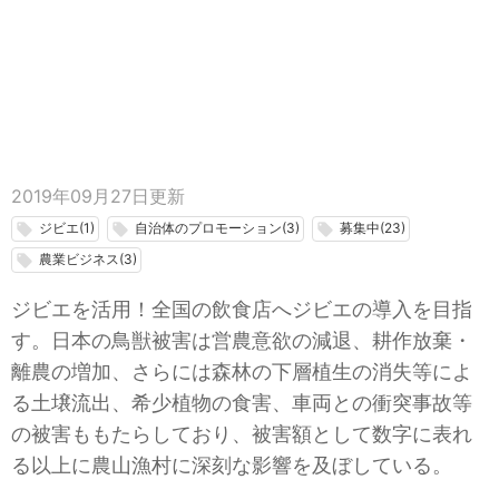
2019年09月27日
更新
ジビエ(1)
自治体のプロモーション(3)
募集中(23)
local_offer
local_offer
local_offer
農業ビジネス(3)
local_offer
ジビエを活用！全国の飲食店へジビエの導入を目指
す。日本の鳥獣被害は営農意欲の減退、耕作放棄・
離農の増加、さらには森林の下層植生の消失等によ
る土壌流出、希少植物の食害、車両との衝突事故等
の被害ももたらしており、被害額として数字に表れ
る以上に農山漁村に深刻な影響を及ぼしている。