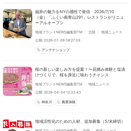
福井の魅力をNYの感性で発信 2026/7/10
（金）「ふくい南青山291」レストランがリニュ
ーアルオープン
地域ブランドNEWS編集部TM
北陸
地域ニュース
公開: 2026-07-06 08:27:09
アンテナショップ
local_offer
桜の新しい楽しみ方を提案！〜花摘み体験と塩漬
けづくりで、桜を身近に味わうチャンス
地域ブランドNEWS編集部TM
地域ニュース
公開: 2026-04-04 12:33:43
神奈川
農業体験
local_offer
local_offer
地域活性化のための人材、追加募集（5/末締切）
地域ブランドNEWS編集部
全国
地域ニュース