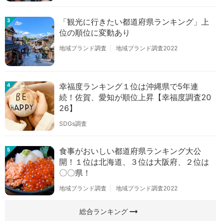
「観光に行きたい都道府県ランキング」上
3
位の順位に変動あり
地域ブランド調査
地域ブランド調査2022
幸福度ランキング１位は沖縄県で5年連
4
続！佐賀、愛知が順位上昇【幸福度調査20
26】
SDGs調査
食事がおいしい都道府県ランキング大公
5
開！１位は北海道、３位は大阪府、２位は
〇〇県！
地域ブランド調査
地域ブランド調査2022
arrow_right_alt
総合ランキング