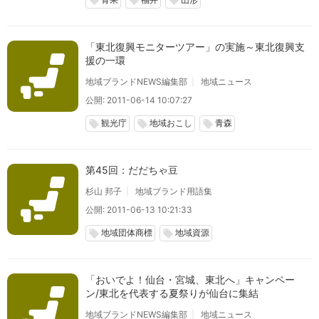
local_offer
local_offer
local_offer
「東北復興モニターツアー」の実施～東北復興支
援の一環
地域ブランドNEWS編集部
地域ニュース
公開: 2011-06-14 10:07:27
観光庁
地域おこし
青森
local_offer
local_offer
local_offer
第45回：だだちゃ豆
杉山 邦子
地域ブランド用語集
公開: 2011-06-13 10:21:33
地域団体商標
地域資源
local_offer
local_offer
「おいでよ！仙台・宮城、東北へ」キャンペー
ン/東北を代表する夏祭りが仙台に集結
地域ブランドNEWS編集部
地域ニュース