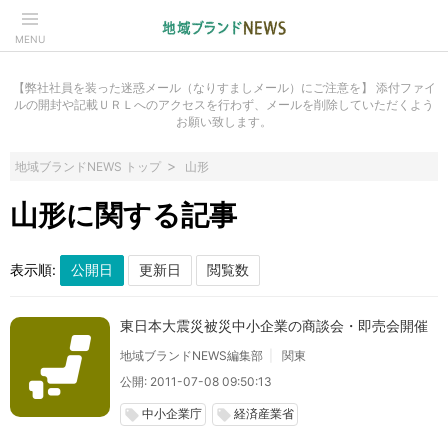
MENU
【弊社社員を装った迷惑メール（なりすましメール）にご注意を】 添付ファイ
ルの開封や記載ＵＲＬへのアクセスを行わず、メールを削除していただくよう
お願い致します。
地域ブランドNEWS トップ
山形
山形に関する記事
表示順:
東日本大震災被災中小企業の商談会・即売会開催
地域ブランドNEWS編集部
関東
公開: 2011-07-08 09:50:13
中小企業庁
経済産業省
local_offer
local_offer