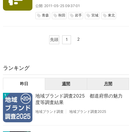
公開: 2011-05-25 09:37:01
青森
秋田
岩手
宮城
東北
local_offer
local_offer
local_offer
local_offer
local_offer
2
先頭
1
ランキング
昨日
週間
月間
地域ブランド調査2025 都道府県の魅力
1
度等調査結果
地域ブランド調査
地域ブランド調査2025