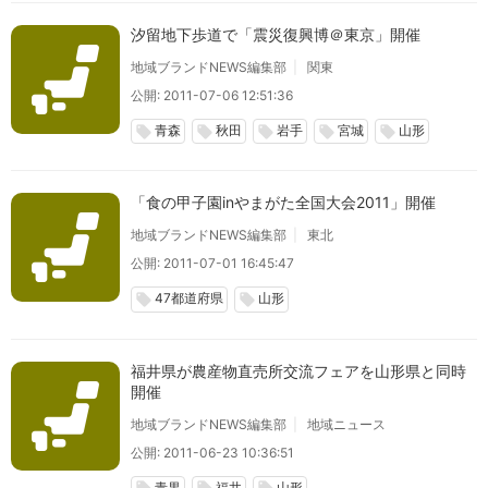
汐留地下歩道で「震災復興博＠東京」開催
地域ブランドNEWS編集部
関東
公開: 2011-07-06 12:51:36
青森
秋田
岩手
宮城
山形
local_offer
local_offer
local_offer
local_offer
local_offer
「食の甲子園inやまがた全国大会2011」開催
地域ブランドNEWS編集部
東北
公開: 2011-07-01 16:45:47
47都道府県
山形
local_offer
local_offer
福井県が農産物直売所交流フェアを山形県と同時
開催
地域ブランドNEWS編集部
地域ニュース
公開: 2011-06-23 10:36:51
青果
福井
山形