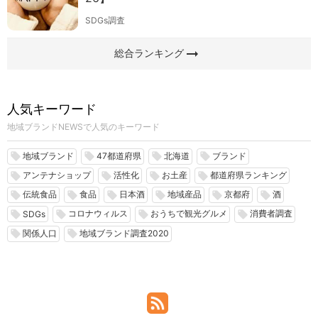
SDGs調査
arrow_right_alt
総合ランキング
人気キーワード
地域ブランドNEWSで人気のキーワード
地域ブランド
47都道府県
北海道
ブランド
local_offer
local_offer
local_offer
local_offer
アンテナショップ
活性化
お土産
都道府県ランキング
local_offer
local_offer
local_offer
local_offer
伝統食品
食品
日本酒
地域産品
京都府
酒
local_offer
local_offer
local_offer
local_offer
local_offer
local_offer
コロナウィルス
おうちで観光グルメ
消費者調査
local_offer
local_offer
local_offer
local_offer
SDGs
関係人口
地域ブランド調査2020
local_offer
local_offer