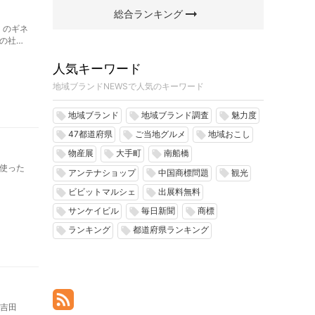
arrow_right_alt
総合ランキング
」のギネ
の社
だった
人気キーワード
地域ブランドNEWSで人気のキーワード
地域ブランド
地域ブランド調査
魅力度
local_offer
local_offer
local_offer
47都道府県
ご当地グルメ
地域おこし
local_offer
local_offer
local_offer
物産展
大手町
南船橋
local_offer
local_offer
local_offer
使った
アンテナショップ
中国商標問題
観光
local_offer
local_offer
local_offer
ビビットマルシェ
出展料無料
local_offer
local_offer
サンケイビル
毎日新聞
商標
local_offer
local_offer
local_offer
ランキング
都道府県ランキング
local_offer
local_offer
士吉田