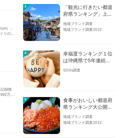
「観光に行きたい都道
3
府県ランキング」上位
の順位に変動あり
地域ブランド調査
lum）」
地域ブランド調査2022
ぐりの
が記録に
幸福度ランキング１位
4
は沖縄県で5年連続！
佐賀、愛知が順位上昇
SDGs調査
【幸福度調査2026】
界記録挑
92万
食事がおいしい都道府
5
県ランキング大公開！
１位は北海道、３位は
地域ブランド調査
大阪府、２位は〇〇
地域ブランド調査2022
県！