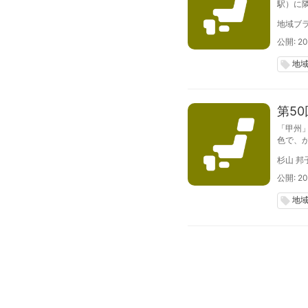
駅）に
地域ブラ
公開: 20
地
local_offer
第5
「甲州
色で、
杉山 邦
公開: 20
地
local_offer