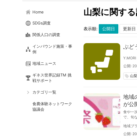
山梨に関する
Home
SDGs調査
表示順:
関係人口の調査
ぶど
インバウンド施策・事
例
Y.MORI
地域ニュース
公開: 20
ギネス世界記録TM 挑
山
local_offer
戦サポート
カテゴリ一覧
地域
が公
食農体験ネットワーク
協議会
食や一
で、旬
地域ブラ
公開: 20