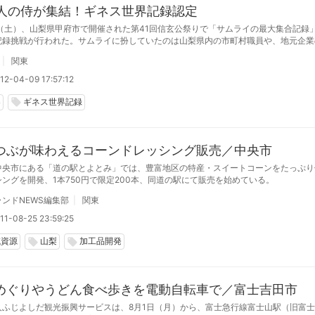
61人の侍が集結！ギネス世界記録認定
日（土）、山梨県甲府市で開催された第41回信玄公祭りで「サムライの最大集合記録
記録挑戦が行われた。サムライに扮していたのは山梨県内の市町村職員や、地元企業
史ある武者行列の形式を崩さずギネス世界記録にも挑戦するという大変なチャレンジ
関東
ネスワールドレコーズの認定
12-04-09 17:57:12
梨
ギネス世界記録
local_offer
つぶが味わえるコーンドレッシング販売／中央市
中央市にある「道の駅とよとみ」では、豊富地区の特産・スイートコーンをたっぷり
ングを開発、1本750円で限定200本、同道の駅にて販売を始めている。
ンドNEWS編集部
関東
11-08-25 23:59:25
域資源
山梨
加工品開発
local_offer
local_offer
めぐりやうどん食べ歩きを電動自転車で／富士吉田市
人ふじよしだ観光振興サービスは、8月1日（月）から、富士急行線富士山駅（旧富