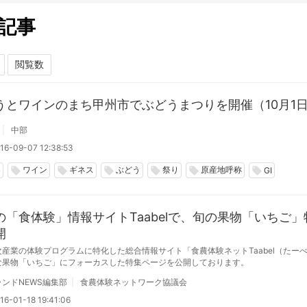
記事
うとワインのまち甲州市でぶどうまつりを開催（10月1
中部
16-09-07 12:38:53
梨
ワイン
ギネス
ぶどう
祭り
原産地呼称
local_offer
local_offer
local_offer
local_offer
local_offer
local_offer
GI
の「食体験」情報サイトTaabelで、旬の果物「いちご」
開
次産業の体験プログラムに特化した総合情報サイト「食農体験ネットTaabel（たー
な果物「いちご」にフォーカスした特集ページを公開しております。
ンドNEWS編集部
食農体験ネットワーク協議会
16-01-18 19:41:06