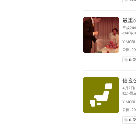
最重
平成24
のギネ
「貴陽
Y.MORI
認定さ
公開: 20
山
local_offer
信玄
4月7
戦が樹
円に達
Y.MORI
公開: 20
山
local_offer