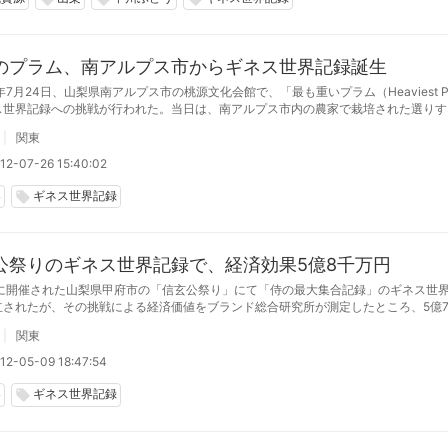
のプラム、南アルプス市からギネス世界記録誕生
年7月24日、山梨県南アルプス市の桃源文化会館で、「最も重いプラム（Heaviest P
ス世界記録への挑戦が行われた。当日は、南アルプス市内の農家で栽培された選りす
（きよう）」という品種のスモモが集められ、最も重かった323.77グラムのスモモ
関東
れた。
12-07-26 15:40:02
梨
ギネス世界記録
local_offer
公祭りのギネス世界記録で、経済効果5億8千万円
日に開催された山梨県甲府市の「信玄公祭り」にて「侍の最大集合記録」のギネス世
立されたが、その挑戦による経済価値をブランド総合研究所が測定したところ、5億79
した。
関東
12-05-09 18:47:54
梨
ギネス世界記録
local_offer