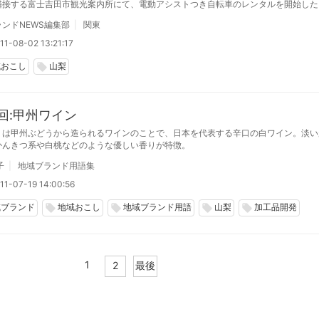
隣接する富士吉田市観光案内所にて、電動アシストつき自転車のレンタルを開始した
ンドNEWS編集部
関東
11-08-02 13:21:17
域おこし
山梨
local_offer
0回:甲州ワイン
」は甲州ぶどうから造られるワインのことで、日本を代表する辛口の白ワイン。淡い
かんきつ系や白桃などのような優しい香りが特徴。
子
地域ブランド用語集
11-07-19 14:00:56
域ブランド
地域おこし
地域ブランド用語
山梨
加工品開発
local_offer
local_offer
local_offer
local_offer
1
2
最後