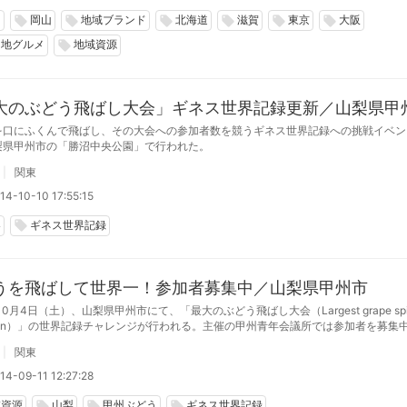
岡
岡山
地域ブランド
北海道
滋賀
東京
大阪
local_offer
local_offer
local_offer
local_offer
local_offer
local_offer
当地グルメ
地域資源
local_offer
大のぶどう飛ばし大会」ギネス世界記録更新／山梨県甲
を口にふくんで飛ばし、その大会への参加者数を競うギネス世界記録への挑戦イベン
梨県甲州市の「勝沼中央公園」で行われた。
関東
14-10-10 17:55:15
梨
ギネス世界記録
local_offer
うを飛ばして世界一！参加者募集中／山梨県甲州市
10月4日（土）、山梨県甲州市にて、「最大のぶどう飛ばし大会（Largest grape spitti
ition）」の世界記録チャレンジが行われる。主催の甲州青年会議所では参加者を募集
認定員を招へいするため、その場で記録達成の可否が発表される予定だ。
関東
14-09-11 12:27:28
域資源
山梨
甲州ぶどう
ギネス世界記録
local_offer
local_offer
local_offer