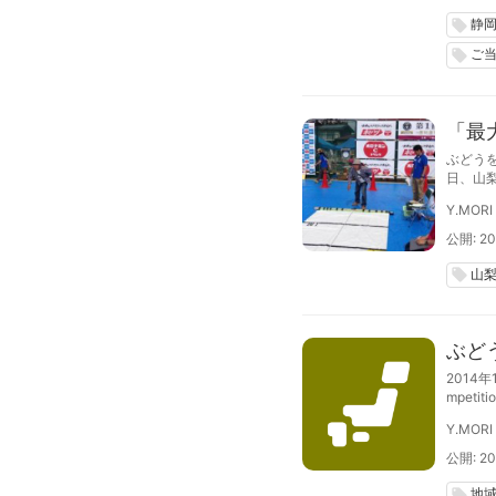
静
local_offer
ご
local_offer
「最
ぶどう
日、山
Y.MORI
公開: 20
山
local_offer
ぶど
2014年
mpet
は公式
Y.MORI
公開: 20
地
local_offer