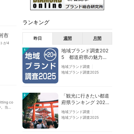
ランキング
州市
昨日
週間
月間
トが4
地域ブランド調査202
1
5 都道府県の魅力度
等調査結果
地域ブランド調査
地域ブランド調査2025
「観光に行きたい都道
2
府県ランキング 202
ng co
中。当日
6」京都は低下、神奈
地域ブランド調査
川上昇
地域ブランド調査2025