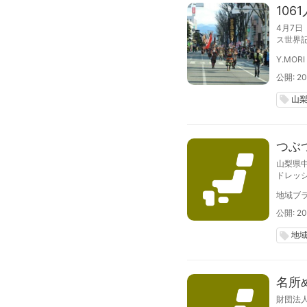
10
4月7
ス世界
員。歴
Y.MORI
が、ギ
公開: 20
山
local_offer
つぶ
山梨県
ドレッシ
地域ブラ
公開: 20
地
local_offer
名所
財団法