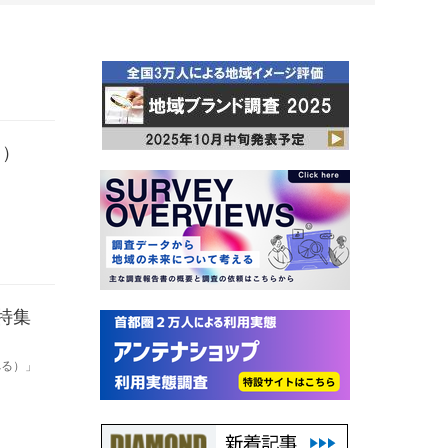
日）
特集
べる）」