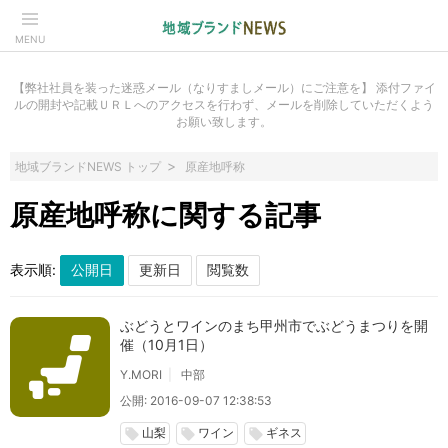
MENU
【弊社社員を装った迷惑メール（なりすましメール）にご注意を】 添付ファイ
ルの開封や記載ＵＲＬへのアクセスを行わず、メールを削除していただくよう
お願い致します。
地域ブランドNEWS トップ
原産地呼称
原産地呼称に関する記事
表示順:
ぶどうとワインのまち甲州市でぶどうまつりを開
催（10月1日）
Y.MORI
中部
公開: 2016-09-07 12:38:53
山梨
ワイン
ギネス
local_offer
local_offer
local_offer