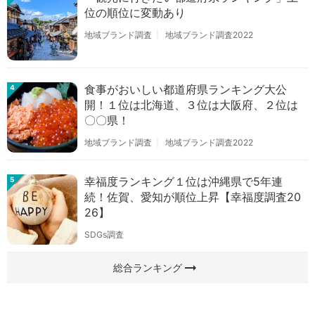
位の順位に変動あり
地域ブランド調査
地域ブランド調査2022
食事がおいしい都道府県ランキング大公
4
開！１位は北海道、３位は大阪府、２位は
〇〇県！
地域ブランド調査
地域ブランド調査2022
幸福度ランキング１位は沖縄県で5年連
5
続！佐賀、愛知が順位上昇【幸福度調査20
26】
SDGs調査
arrow_right_alt
総合ランキング