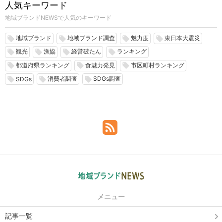
人気キーワード
地域ブランドNEWSで人気のキーワード
地域ブランド
地域ブランド調査
魅力度
東日本大震災
local_offer
local_offer
local_offer
local_offer
観光
漁協
経営破たん
ランキング
local_offer
local_offer
local_offer
local_offer
都道府県ランキング
食魅力発見
市区町村ランキング
local_offer
local_offer
local_offer
消費者調査
SDGs調査
local_offer
local_offer
local_offer
SDGs
メニュー
記事一覧