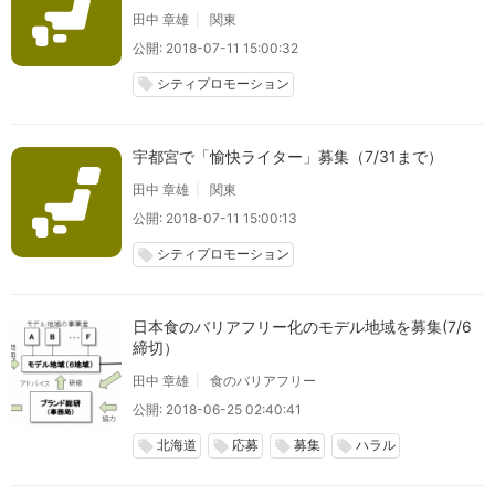
田中 章雄
関東
公開: 2018-07-11 15:00:32
シティプロモーション
local_offer
宇都宮で「愉快ライター」募集（7/31まで）
田中 章雄
関東
公開: 2018-07-11 15:00:13
シティプロモーション
local_offer
日本食のバリアフリー化のモデル地域を募集(7/6
締切）
田中 章雄
食のバリアフリー
公開: 2018-06-25 02:40:41
北海道
応募
募集
ハラル
local_offer
local_offer
local_offer
local_offer