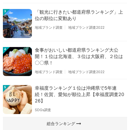
「観光に行きたい都道府県ランキング」上
3
位の順位に変動あり
地域ブランド調査
地域ブランド調査2022
食事がおいしい都道府県ランキング大公
4
開！１位は北海道、３位は大阪府、２位は
〇〇県！
地域ブランド調査
地域ブランド調査2022
幸福度ランキング１位は沖縄県で5年連
5
続！佐賀、愛知が順位上昇【幸福度調査20
26】
SDGs調査
arrow_right_alt
総合ランキング