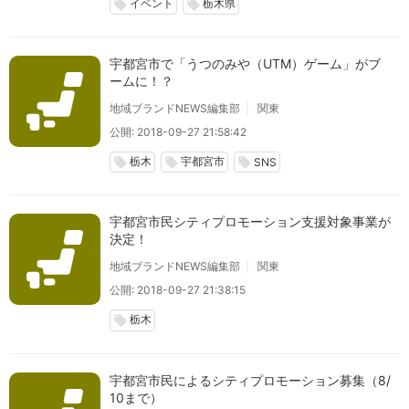
イベント
栃木県
local_offer
local_offer
宇都宮市で「うつのみや（UTM）ゲーム」がブ
ームに！？
地域ブランドNEWS編集部
関東
公開: 2018-09-27 21:58:42
栃木
宇都宮市
local_offer
local_offer
local_offer
SNS
宇都宮市民シティプロモーション支援対象事業が
決定！
地域ブランドNEWS編集部
関東
公開: 2018-09-27 21:38:15
栃木
local_offer
宇都宮市民によるシティプロモーション募集（8/
10まで）