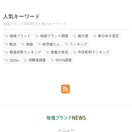
人気キーワード
地域ブランドNEWSで人気のキーワード
地域ブランド
地域ブランド調査
魅力度
東日本大震災
local_offer
local_offer
local_offer
local_offer
観光
漁協
経営破たん
ランキング
local_offer
local_offer
local_offer
local_offer
都道府県ランキング
食魅力発見
市区町村ランキング
local_offer
local_offer
local_offer
消費者調査
SDGs調査
local_offer
local_offer
local_offer
SDGs
メニュー