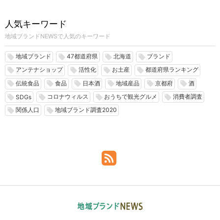
人気キーワード
地域ブランドNEWSで人気のキーワード
地域ブランド
47都道府県
北海道
ブランド
local_offer
local_offer
local_offer
local_offer
アンテナショップ
活性化
お土産
都道府県ランキング
local_offer
local_offer
local_offer
local_offer
伝統食品
食品
日本酒
地域産品
京都府
酒
local_offer
local_offer
local_offer
local_offer
local_offer
local_offer
コロナウィルス
おうちで観光グルメ
消費者調査
local_offer
local_offer
local_offer
local_offer
SDGs
関係人口
地域ブランド調査2020
local_offer
local_offer