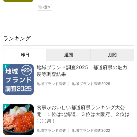
栃木
local_offer
ランキング
昨日
週間
月間
地域ブランド調査2025 都道府県の魅力
1
度等調査結果
地域ブランド調査
地域ブランド調査2025
食事がおいしい都道府県ランキング大公
2
開！１位は北海道、３位は大阪府、２位は
〇〇県！
地域ブランド調査
地域ブランド調査2022