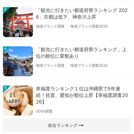
「観光に行きたい都道府県ランキング 202
3
6」京都は低下、神奈川上昇
地域ブランド調査
地域ブランド調査2025
「観光に行きたい都道府県ランキング」上
4
位の順位に変動あり
地域ブランド調査
地域ブランド調査2022
幸福度ランキング１位は沖縄県で5年連
5
続！佐賀、愛知が順位上昇【幸福度調査20
26】
SDGs調査
arrow_right_alt
総合ランキング