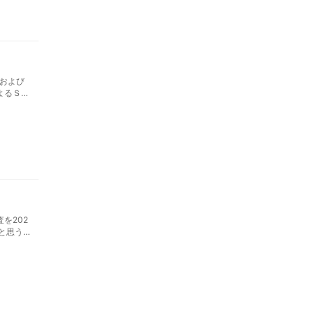
および
よるＳＤ
求める声
を202
と思う