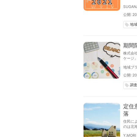
インタ
SUGAN
公開: 20
地
local_offer
期間
株式会
ケージ
も、調
地域ブラ
公開: 20
調
local_offer
定住
落
住民に
のは北
の東京
Y.MORI