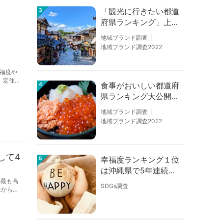
「観光に行きたい都道
3
府県ランキング」上位
の順位に変動あり
地域ブランド調査
地域ブランド調査2022
福度や
、定住意
食事がおいしい都道府
4
す。
県ランキング大公開！
１位は北海道、３位は
地域ブランド調査
大阪府、２位は〇〇
地域ブランド調査2022
県！
して4
幸福度ランキング１位
5
は沖縄県で5年連続！
佐賀、愛知が順位上昇
が最も高
SDGs調査
位から今
【幸福度調査2026】