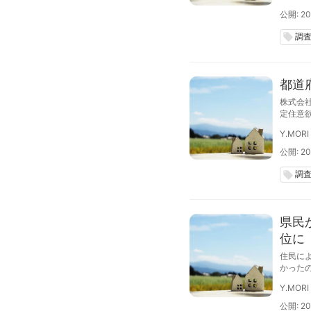
公開: 20
調
local_offer
都道
株式会
定住意
欲度を
Y.MORI
公開: 20
調
local_offer
県民
位に
住民に
かった
年4位
Y.MORI
公開: 20