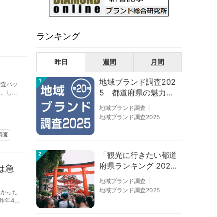
ランキング
昨日
週間
月間
地域ブランド調査202
1
調査パッ
5 都道府県の魅力度
定。しか
等調査結果
地域ブランド調査
地域ブランド調査2025
調査
「観光に行きたい都道
2
府県ランキング 202
は急
6」京都は低下、神奈
地域ブランド調査
川上昇
地域ブランド調査2025
高かった
昨年4位