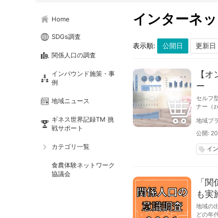
インターネッ
Home
SDGs調査
表示順:
関係人口の調査
【オ
インバウンド施策・事
例
ー
セルフ型
地域ニュース
ナー（z
ギネス世界記録TM 挑
地域ブラ
戦サポート
公開: 20
カテゴリ一覧
イ
local_offer
食農体験ネットワーク
協議会
「関
も実
地域の
どの年