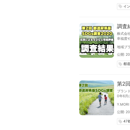
イ
local_offer
調査
株式会
幸福度
Ｇｓ取
地域ブラ
が多い
公開: 20
都
local_offer
第2
ブランド
0年6
か？」
Y.MORI
公開: 20
47
local_offer