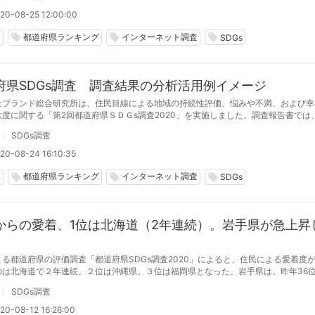
20-08-25 12:00:00
査
都道府県ランキング
インターネット調査
local_offer
local_offer
local_offer
SDGs
府県SDGs調査 調査結果の分析活用例イメージ
社ブランド総合研究所は、住民目線による地域の持続性評価、悩みや不満、および幸
欲度に関する「第2回都道府県ＳＤＧs調査2020」を実施しました。調査報告書では
高めるための課題や、年代による意識の違いなど、都道府県ごとの実情を分析できま
SDGs調査
20-08-24 16:10:35
査
都道府県ランキング
インターネット調査
local_offer
local_offer
local_offer
SDGs
からの愛着、1位は北海道（2年連続）。岩手県が急上昇
よる都道府県の評価調査「都道府県SDGs調査2020」によると、住民による愛着度
のは北海道で２年連続。２位は沖縄県、３位は福岡県となった。岩手県は、昨年36
へと急上昇した。
SDGs調査
20-08-12 16:26:00