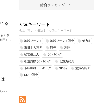
arrow_right_alt
総合ランキング
れる
人気キーワード
地域ブランドNEWSで人気のキーワード
いると危
利用し
地域ブランド
地域ブランド調査
魅力度
local_offer
local_offer
local_offer
東日本大震災
観光
漁協
local_offer
local_offer
local_offer
経営破たん
ランキング
local_offer
local_offer
都道府県ランキング
食魅力発見
local_offer
local_offer
市区町村ランキング
消費者調査
local_offer
local_offer
local_offer
SDGs
SDGs調査
local_offer
は1
ベルキャ
。