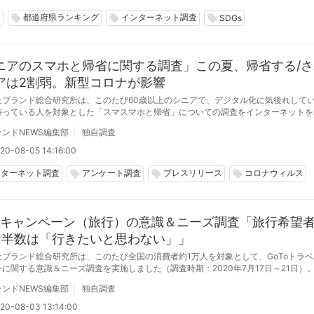
査
都道府県ランキング
インターネット調査
local_offer
local_offer
local_offer
SDGs
ニアのスマホと帰省に関する調査」この夏、帰省する/さ
アは2割弱。新型コロナが影響
社ブランド総合研究所は、このたび60歳以上のシニアで、デジタル化に気後れして
持っている人を対象とした「スマスマホと帰省」についての調査をインターネットを
ました（調査時期：2020年7月、総回収数1124人）。
ンドNEWS編集部
独自調査
20-08-05 14:16:00
ンターネット調査
アンケート調査
プレスリリース
コロナウィルス
local_offer
local_offer
local_offer
Toキャンペーン（旅行）の意識＆ニーズ調査「旅行希望者
、半数は「行きたいと思わない」」
社ブランド総合研究所は、このたび全国の消費者約1万人を対象として、GoToトラ
に関する意識＆ニーズ調査を実施しました（調査時期：2020年7月17日～21日）
ンドNEWS編集部
独自調査
20-08-03 13:14:00