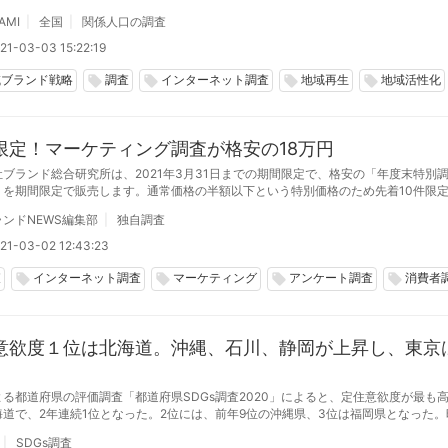
ーネット調査「関係人口の意識調査2021」を実施しました。
AMI
全国
関係人口の調査
21-03-03 15:22:19
域ブランド戦略
調査
インターネット調査
地域再生
地域活性化
local_offer
local_offer
local_offer
local_offer
限定！マーケティング調査が格安の18万円
社ブランド総合研究所は、2021年3月31日までの期間限定で、格安の「年度末特別
」を期間限定で販売します。通常価格の半額以下という特別価格のため先着10件限
査開始から集計結果までわずか１週間～10日とスピードで実施
ンドNEWS編集部
独自調査
21-03-02 12:43:23
査
インターネット調査
マーケティング
アンケート調査
消費者
local_offer
local_offer
local_offer
local_offer
意欲度１位は北海道。沖縄、石川、静岡が上昇し、東京
よる都道府県の評価調査「都道府県SDGs調査2020」によると、定住意欲度が最も
海道で、2年連続1位となった。2位には、前年9位の沖縄県、3位は福岡県となった。
都は33位へと急落した。
SDGs調査