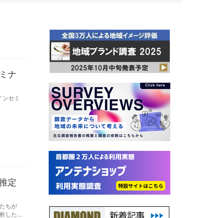
ミナ
インセミ
推定
たちが
析した