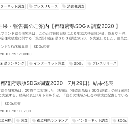
ンターネット調査
プレスリリース
消費者調査
local_offer
local_offer
結果・報告書のご案内【都道府県SDGｓ調査2020 】
社ブランド総合研究所は、このたび住民目線による地域の持続性評価、悩みや不満、
や定住意欲度に関する「第2回都道府県ＳＤＧs調査2020」を実施しました。住民に
組評価1位は鳥取県、2位は熊本県。幸福度1位は宮崎県が2年連続。地域の持続性を
ンドNEWS編集部
SDGs調査
結果となりました。
20-07-29 12:00:00
道府県ランキング
インターネット調査
プレスリリース
local_offer
local_offer
local_offer
SDGs
回都道府県版SDGs調査2020 7月29日に結果発表
総合研究所は、2019年に実施した「地域版（都道府県版）SDGs調査」の第2回調査
月に実施する。結果発表は7月下旬を予定。「自分の地域が社会や環境に配慮している
という設問を新設し、都道府県のSDGs評価指数として発表する。
SDGs調査
20-07-28 11:02:00
都道府県
調査
都道府県ランキング
インターネット調査
local_offer
local_offer
local_offer
local_offer
SDGs