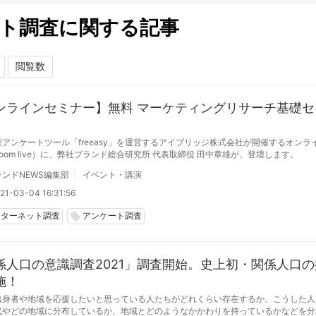
ト調査に関する記事
ンラインセミナー】無料 マーケティングリサーチ基礎セ
アンケートツール「freeasy」を運営するアイブリッジ株式会社が開催するオンラ
oom live）に、弊社ブランド総合研究所 代表取締役 田中章雄が、登壇します。
ンドNEWS編集部
イベント・講演
21-03-04 16:31:56
ンターネット調査
アンケート調査
local_offer
係人口の意識調査2021」調査開始。史上初・関係人口の
施！
出身者や地域を応援したいと思っている人たちがどれくらい存在するか、こうした人
代やどの地域に分布しているか、地域とどのようなかかわりを持っているかなどを分