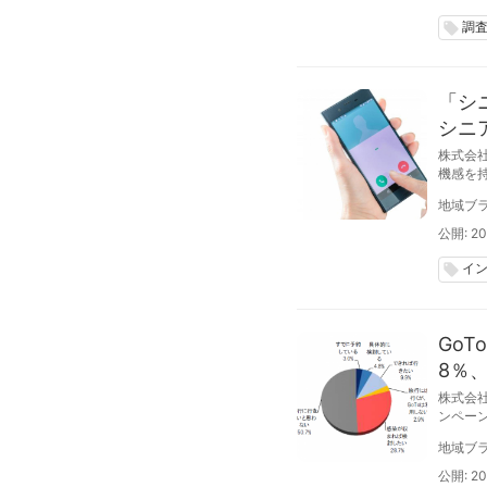
調
local_offer
「シ
シニ
株式会
機感を
て実施し
地域ブラ
公開: 20
イ
local_offer
Go
8％
株式会
ンペーン
地域ブラ
公開: 20