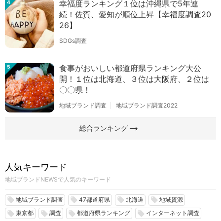
幸福度ランキング１位は沖縄県で5年連
4
続！佐賀、愛知が順位上昇【幸福度調査20
26】
SDGs調査
食事がおいしい都道府県ランキング大公
5
開！１位は北海道、３位は大阪府、２位は
〇〇県！
地域ブランド調査
地域ブランド調査2022
arrow_right_alt
総合ランキング
人気キーワード
地域ブランドNEWSで人気のキーワード
地域ブランド調査
47都道府県
北海道
地域資源
local_offer
local_offer
local_offer
local_offer
東京都
調査
都道府県ランキング
インターネット調査
local_offer
local_offer
local_offer
local_offer