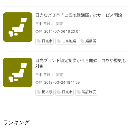
日光など３市「ご当地婚姻届」のサービス開始
田中 章雄
関東
公開: 2014-07-06 16:20:04
日光市
ご当地婚
婚姻届
local_offer
local_offer
local_offer
日光ブランド認定制度が４月開始。自然や歴史も
対象
田中 章雄
関東
公開: 2013-03-24 18:11:59
栃木県
日光市
認証制度
local_offer
local_offer
local_offer
ランキング