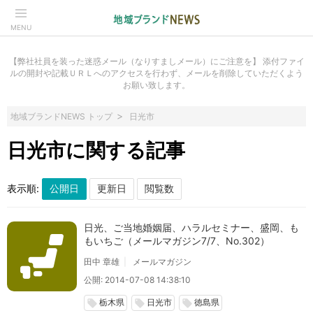
MENU
【弊社社員を装った迷惑メール（なりすましメール）にご注意を】 添付ファイ
ルの開封や記載ＵＲＬへのアクセスを行わず、メールを削除していただくよう
お願い致します。
地域ブランドNEWS トップ
日光市
日光市に関する記事
表示順:
日光、ご当地婚姻届、ハラルセミナー、盛岡、も
もいちご（メールマガジン7/7、No.302）
田中 章雄
メールマガジン
公開: 2014-07-08 14:38:10
栃木県
日光市
徳島県
local_offer
local_offer
local_offer