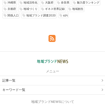
沖縄県
地域活性化
大阪府
奈良県
魅力度ランキング
local_offer
local_offer
local_offer
local_offer
local_offer
京都府
地域づくり
ギネス世界記録
地域創生
local_offer
local_offer
local_offer
local_offer
関係人口
地域ブランド調査2020
local_offer
local_offer
local_offer
KPI
メニュー
記事一覧
キーワード一覧
地域ブランドNEWSについて