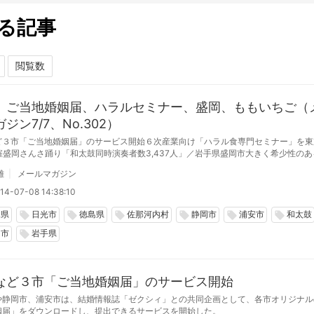
る記事
、ご当地婚姻届、ハラルセミナー、盛岡、ももいちご（
ジン7/7、No.302）
ど３市「ご当地婚姻届」のサービス開始６次産業向け「ハラル食専門セミナー」を東
開催盛岡さんさ踊り「和太鼓同時演奏者数3,437人」／岩手県盛岡市大きく希少性の
「ももいちご」 （徳島県佐那河内村）業務アシスタント緊急募集
雄
メールマガジン
14-07-08 14:38:10
木県
日光市
徳島県
佐那河内村
静岡市
浦安市
和太鼓
local_offer
local_offer
local_offer
local_offer
local_offer
local_offer
岡市
岩手県
local_offer
など３市「ご当地婚姻届」のサービス開始
や静岡市、浦安市は、結婚情報誌「ゼクシィ」との共同企画として、各市オリジナル
姻届」をダウンロードし、提出できるサービスを開始した。