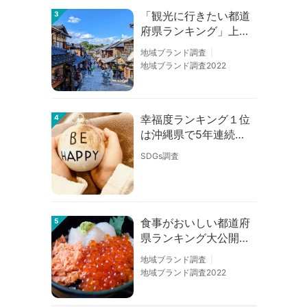
「観光に行きたい都道
3
府県ランキング」上位
の順位に変動あり
地域ブランド調査
地域ブランド調査2022
幸福度ランキング１位
4
は沖縄県で5年連続！
佐賀、愛知が順位上昇
SDGs調査
【幸福度調査2026】
食事がおいしい都道府
5
県ランキング大公開！
１位は北海道、３位は
地域ブランド調査
大阪府、２位は〇〇
地域ブランド調査2022
県！