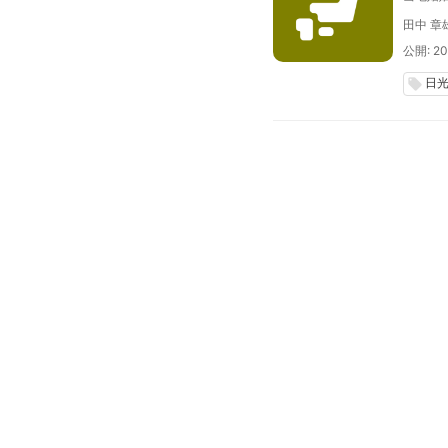
田中 章
公開: 20
日
local_offer