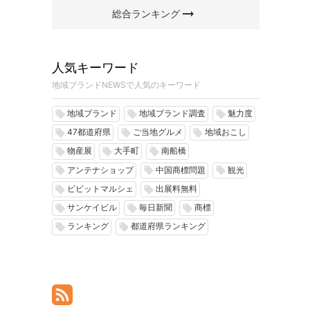
arrow_right_alt
総合ランキング
人気キーワード
地域ブランドNEWSで人気のキーワード
地域ブランド
地域ブランド調査
魅力度
local_offer
local_offer
local_offer
47都道府県
ご当地グルメ
地域おこし
local_offer
local_offer
local_offer
物産展
大手町
南船橋
local_offer
local_offer
local_offer
アンテナショップ
中国商標問題
観光
local_offer
local_offer
local_offer
ビビットマルシェ
出展料無料
local_offer
local_offer
サンケイビル
毎日新聞
商標
local_offer
local_offer
local_offer
ランキング
都道府県ランキング
local_offer
local_offer