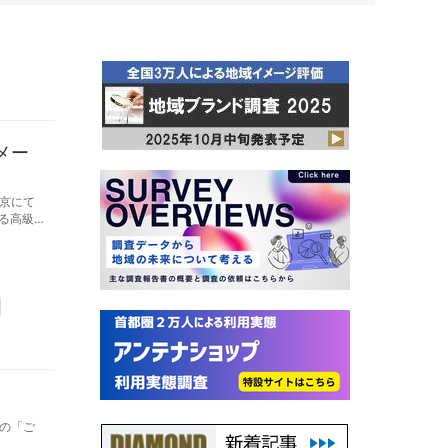
メー
京にて
ある高級
の「ご