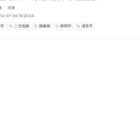
雄
関東
14-07-06 16:20:04
光市
ご当地婚
婚姻届
静岡市
浦安市
local_offer
local_offer
local_offer
local_offer