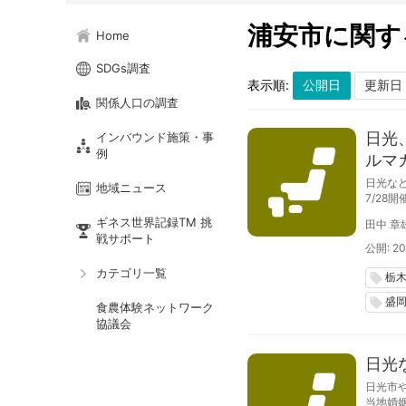
浦安市に関す
Home
SDGs調査
表示順:
関係人口の調査
日光
インバウンド施策・事
例
ルマガ
日光な
地域ニュース
7/28
イチゴ
ギネス世界記録TM 挑
田中 章
戦サポート
公開: 20
カテゴリ一覧
栃
local_offer
盛
local_offer
食農体験ネットワーク
協議会
日光
日光市
当地婚