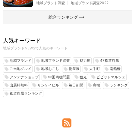
地域ブランド調査
地域ブランド調査2022
arrow_right_alt
総合ランキング
人気キーワード
地域ブランドNEWSで人気のキーワード
地域ブランド
地域ブランド調査
魅力度
47都道府県
local_offer
local_offer
local_offer
local_offer
ご当地グルメ
地域おこし
物産展
大手町
南船橋
local_offer
local_offer
local_offer
local_offer
local_offer
アンテナショップ
中国商標問題
観光
ビビットマルシェ
local_offer
local_offer
local_offer
local_offer
出展料無料
サンケイビル
毎日新聞
商標
ランキング
local_offer
local_offer
local_offer
local_offer
local_offer
都道府県ランキング
local_offer