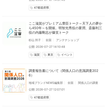
47都道府県
local_offer
ここ滋賀がプレミアム豊臣トーク～天下人の夢か
ら450年～を開催。明智光秀役の要潤、斎藤利三
役の内藤剛志が爆笑トーク
杉山 邦子
全国
アンテナショップ
公開: 2026-07-27 14:10:48
滋賀
東京
イベント
local_offer
local_offer
local_offer
調査報告書について（関係人口の意識調査202
6）
地域ブランドNEWS編集部
全国
関係人口の調査
公開: 2026-07-27 12:07:01
47都道府県
local_offer