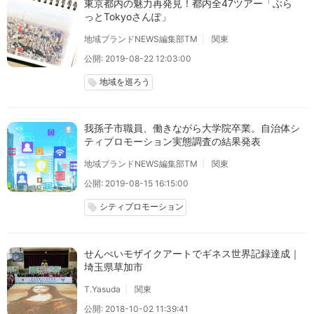
東京都内の魅力再発見！都内全47ツアー「ぶら
っとTokyoさんぽ」
地域ブランドNEWS編集部TM
関東
公開: 2019-08-22 12:03:00
地域を巡ろう
local_offer
我孫子市職員、働きながら大学院卒業。自治体シ
ティプロモーション実態調査の結果発表
地域ブランドNEWS編集部TM
関東
公開: 2019-08-15 16:15:00
シティプロモーション
local_offer
せんべいモザイクアートでギネス世界記録達成｜
埼玉県草加市
T.Yasuda
関東
公開: 2018-10-02 11:39:41