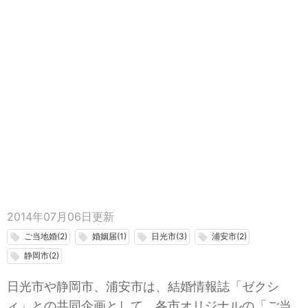
2014年07月06日
更新
ご当地婚(2)
婚姻届(1)
日光市(3)
浦安市(2)
local_offer
local_offer
local_offer
local_offer
静岡市(2)
local_offer
日光市や静岡市、浦安市は、結婚情報誌「ゼクシ
ィ」との共同企画として、各市オリジナルの「ご当