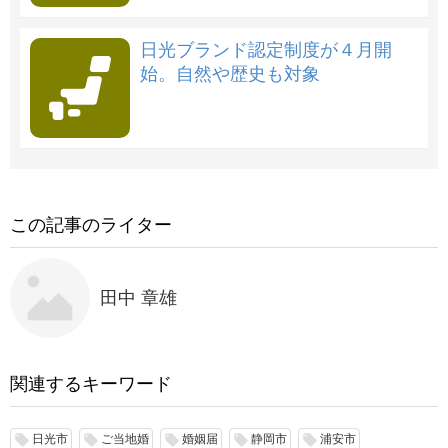
日光ブランド認定制度が４月開
始。自然や歴史も対象
この記事のライター
田中 章雄
関連するキーワード
日光市
ご当地婚
婚姻届
静岡市
浦安市
local_offer
local_offer
local_offer
local_offer
local_offer