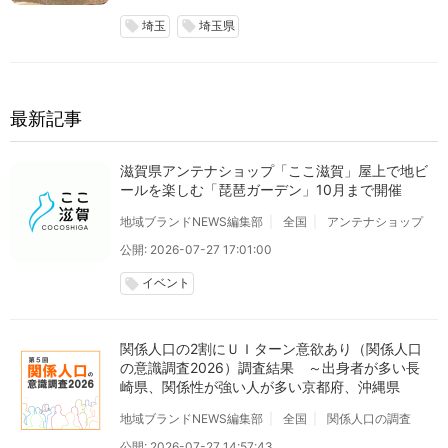
埼玉
埼玉県
local_offer
local_offer
最新記事
滋賀県アンテナショップ「ここ滋賀」屋上で地ビ
ールを楽しむ「琵琶ガーデン」10月まで開催
地域ブランドNEWS編集部
全国
アンテナショップ
公開: 2026-07-27 17:01:00
イベント
local_offer
関係人口の2割にＵＩターン意欲あり（関係人口
の意識調査2026）調査結果 ～出身者が多い長
崎県、関係性が強い人が多い京都府、沖縄県
地域ブランドNEWS編集部
全国
関係人口の調査
公開: 2026-07-27 14:57:43