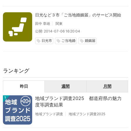
日光など３市「ご当地婚姻届」のサービス開始
田中 章雄
関東
公開: 2014-07-06 16:20:04
日光市
ご当地婚
婚姻届
local_offer
local_offer
local_offer
ランキング
昨日
週間
月間
地域ブランド調査2025 都道府県の魅力
1
度等調査結果
地域ブランド調査
地域ブランド調査2025