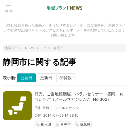
MENU
【弊社社員を装った迷惑メール（なりすましメール）にご注意を】 添付ファイ
ルの開封や記載ＵＲＬへのアクセスを行わず、メールを削除していただくよう
お願い致します。
地域ブランドNEWS トップ
静岡市
静岡市に関する記事
表示順:
日光、ご当地婚姻届、ハラルセミナー、盛岡、も
もいちご（メールマガジン7/7、No.302）
田中 章雄
メールマガジン
公開: 2014-07-08 14:38:10
栃木県
日光市
徳島県
local_offer
local_offer
local_offer