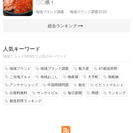
〇〇県！
地域ブランド調査
地域ブランド調査2022
arrow_right_alt
総合ランキング
人気キーワード
地域ブランドNEWSで人気のキーワード
地域ブランド
地域ブランド調査
魅力度
47都道府県
local_offer
local_offer
local_offer
local_offer
ご当地グルメ
地域おこし
物産展
大手町
南船橋
local_offer
local_offer
local_offer
local_offer
local_offer
アンテナショップ
中国商標問題
観光
ビビットマルシェ
local_offer
local_offer
local_offer
local_offer
出展料無料
サンケイビル
毎日新聞
商標
ランキング
local_offer
local_offer
local_offer
local_offer
local_offer
都道府県ランキング
local_offer