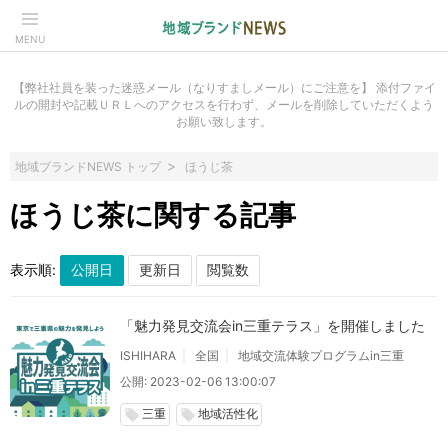
MENU
【弊社社員を装った迷惑メール（なりすましメール）にご注意を】 添付ファイ
ルの開封や記載ＵＲＬへのアクセスを行わず、メールを削除していただくよう
お願い致します。
地域ブランドNEWS トップ
ほうじ茶
ほうじ茶に関する記事
表示順:
「魅力発見交流会in三重テラス」を開催しました
ISHIHARA
全国
地域交流体験プログラムin三重
公開: 2023-02-06 13:00:07
三重
地域活性化
local_offer
local_offer