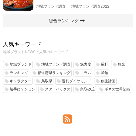
地域ブランド調査
地域ブランド調査2022
arrow_right_alt
総合ランキング
人気キーワード
地域ブランドNEWSで人気のキーワード
地域ブランド
地域ブランド調査
魅力度
長野
観光
local_offer
local_offer
local_offer
local_offer
local_offer
ランキング
都道府県ランキング
コラム
函館
local_offer
local_offer
local_offer
local_offer
キャラクター
鳥取県
週刊ダイヤモンド
創生計画
local_offer
local_offer
local_offer
local_offer
勝手にケンミン
スターバックス
鳥取砂丘
ギネス世界記録
local_offer
local_offer
local_offer
local_offer