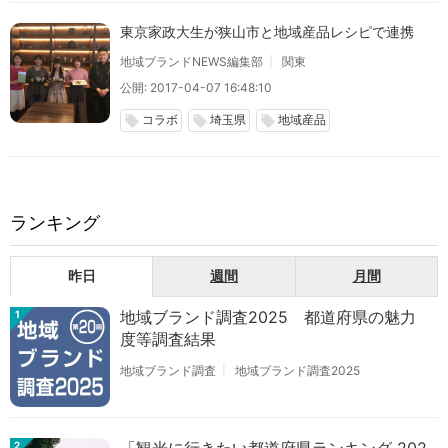
東京家政大生が狭山市と地域産品レシピで連携
地域ブランドNEWS編集部
関東
公開: 2017-04-07 16:48:10
コラボ
埼玉県
地域産品
local_offer
local_offer
local_offer
ランキング
昨日
週間
月間
地域ブランド調査2025 都道府県の魅力
1
度等調査結果
地域ブランド調査
地域ブランド調査2025
2